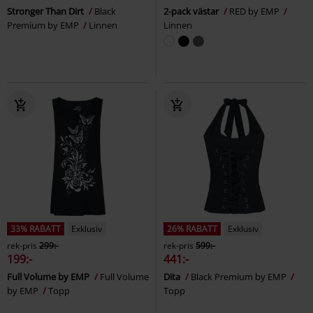
Stronger Than Dirt
Black
2-pack västar
RED by EMP
Premium by EMP
Linnen
Linnen
33% RABATT
Exklusiv
26% RABATT
Exklusiv
rek-pris
299:-
rek-pris
599:-
199:-
441:-
Full Volume by EMP
Full Volume
Dita
Black Premium by EMP
by EMP
Topp
Topp