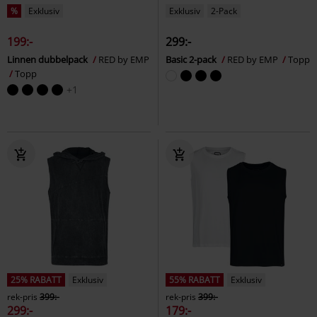
%
Exklusiv
Exklusiv
2-Pack
199:-
299:-
Linnen dubbelpack
RED by EMP
Basic 2-pack
RED by EMP
Topp
Topp
+1
25% RABATT
Exklusiv
55% RABATT
Exklusiv
rek-pris
399:-
rek-pris
399:-
299:-
179:-