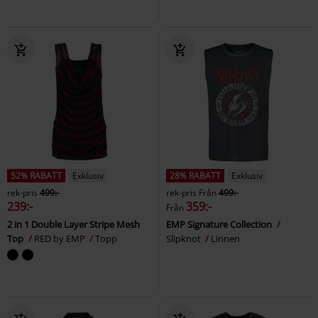
52% RABATT
Exklusiv
28% RABATT
Exklusiv
rek-pris
499:-
rek-pris
Från
499:-
239:-
359:-
Från
2 in 1 Double Layer Stripe Mesh
EMP Signature Collection
Top
RED by EMP
Topp
Slipknot
Linnen