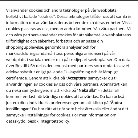
Vi använder cookies och andra teknologier på vår webbplats,
kollektivt kallade “cookies". Dessa teknologier tillåter oss att samla in
information om användare, deras beteende och deras enheter. Vissa
cookies placeras av oss, medan andra kommer från våra partners. Vi
Bli en del av gemenskapen!
och våra partners använder cookies för att säkerställa webbplatsens
tillförlitlighet och säkerhet, förbättra och anpassa din
shoppingupplevelse, genomföra analyser och för
marknadsföringsändamål (t.ex. personliga annonser) på vår
webbplats, i sociala medier och på tredjepartswebbplatser. Om data
överförs till USA delas den endast med partners som omfattas av ett
adekvansbeslut enligt gällande EU-lagstiftning och är lämpligt
certifierade. Genom att klicka på “
Acceptera
” samtycker du till
användningen av cookies av oss och våra partners. Alternativt kan
du neka samtycke genom att klicka på “
Neka alla
” – i detta fall
kommer endast nödvändiga cookies att användas. Du kan också
Betalningsmetod
justera dina individuella preferenser genom att klicka på “
Ändra
inställningar
.” Du har rätt att när som helst återkalla eller ändra ditt
samtycke i
Inställningar för cookies
. För mer information om
dataskydd, besök
Integritetspolicy
.
Frakt