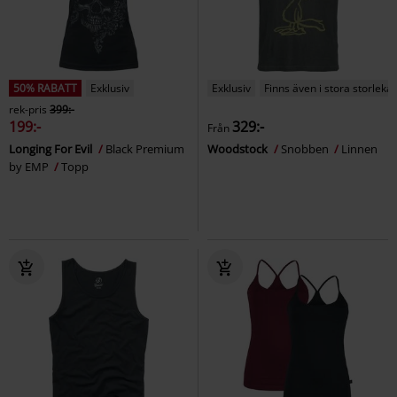
50% RABATT
Exklusiv
Exklusiv
Finns även i stora storlekar
rek-pris
399:-
199:-
329:-
Från
Longing For Evil
Black Premium
Woodstock
Snobben
Linnen
by EMP
Topp