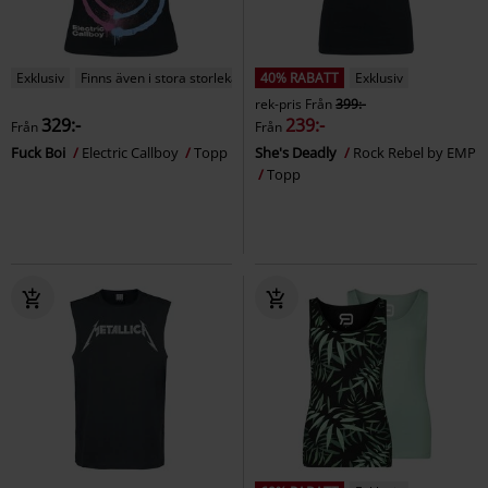
Exklusiv
Finns även i stora storlekar
40% RABATT
Exklusiv
rek-pris
Från
399:-
329:-
239:-
Från
Från
Fuck Boi
Electric Callboy
Topp
She's Deadly
Rock Rebel by EMP
Topp