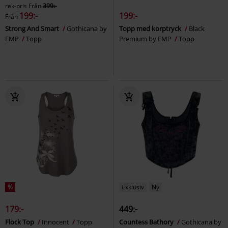
rek-pris
Från
399:-
199:-
199:-
Från
Strong And Smart
Gothicana by
Topp med korptryck
Black
EMP
Topp
Premium by EMP
Topp
%
Exklusiv
Ny
179:-
449:-
Flock Top
Innocent
Topp
Countess Bathory
Gothicana by