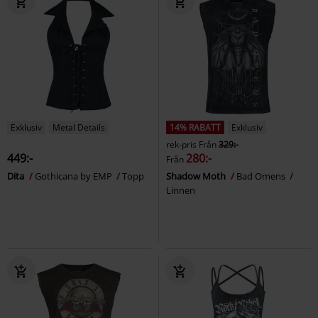
Exklusiv
Metal Details
14% RABATT
Exklusiv
rek-pris
Från
329:-
449:-
280:-
Från
Dita
Gothicana by EMP
Topp
Shadow Moth
Bad Omens
Linnen