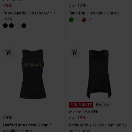
254:-
129:-
Från
Tops (2-pack)
RED by EMP
Tank Top
Brandit
Linnen
Topp
+2
50% RABATT
Exklusiv
rek-pris
Från
399:-
299:-
199:-
Från
Hetfield Iron Cross Guitar
Point At You
Black Premium by
Metallica
Topp
EMP
Topp