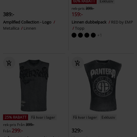
60% RABATT
Exklusiv
rek-pris
399:-
389:-
159:-
Amplified Collection - Logo
Linnen dubbelpack
RED by EMP
Metallica
Linnen
Topp
+1
25% RABATT
Få kvar i lager
Få kvar i lager
Exklusiv
rek-pris
Från
399:-
299:-
329:-
Från