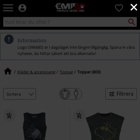
×
EMP
0
-
Musik,
Sök
Sök
Film,
i
TV
katalogen
&
Information
Spelmerch
Logo (596685) är i dagsläget inte längre tillgänglig. Spana in våra
-
nyheter, du hittar säkert ett bra alternativ!
Alternativt
Mode
Kläder & accessoarer
Toppar
Toppar (803)
Filtrera