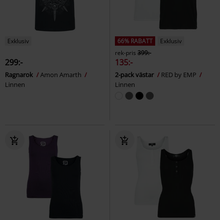
Exklusiv
66% RABATT
Exklusiv
rek-pris
399:-
299:-
135:-
Ragnarok
Amon Amarth
2-pack västar
RED by EMP
Linnen
Linnen