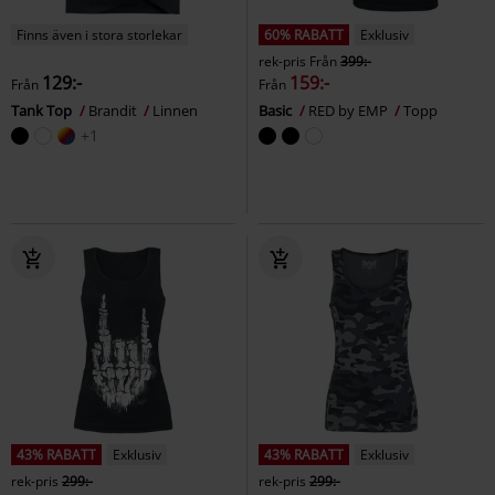
Finns även i stora storlekar
60% RABATT
Exklusiv
rek-pris
Från
399:-
129:-
159:-
Från
Från
Tank Top
Brandit
Linnen
Basic
RED by EMP
Topp
+1
43% RABATT
Exklusiv
43% RABATT
Exklusiv
rek-pris
299:-
rek-pris
299:-