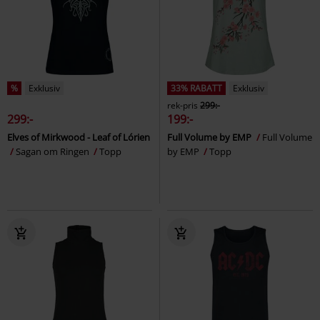
%
Exklusiv
33% RABATT
Exklusiv
rek-pris
299:-
299:-
199:-
Elves of Mirkwood - Leaf of Lórien
Full Volume by EMP
Full Volume
Sagan om Ringen
Topp
by EMP
Topp