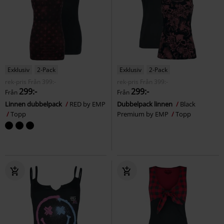
Exklusiv
2-Pack
Exklusiv
2-Pack
rek-pris
Från
399:-
rek-pris
Från
399:-
299:-
299:-
Från
Från
Linnen dubbelpack
RED by EMP
Dubbelpack linnen
Black
Topp
Premium by EMP
Topp