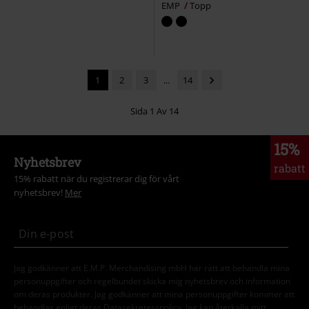
EMP
Topp
1
2
3
...
14
Sida 1 Av 14
15%
Nyhetsbrev
rabatt
15% rabatt när du registrerar dig för vårt
nyhetsbrev!
Mer
Jag godkänner att E.M.P. Merchandising mbH har rätt att behandla mina
personuppgifter och regelbundet skicka mig nyhetsbrev och information
om deras produkter. Jag godkänner att mina personuppgifter kommer att
behandlas enligt deras
Datasekretesspolicy
. Jag kan återkalla mitt