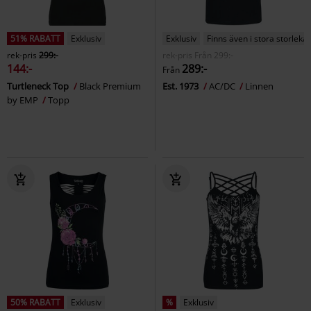
51% RABATT
Exklusiv
Exklusiv
Finns även i stora storlekar
rek-pris
299:-
rek-pris
Från
299:-
144:-
289:-
Från
Turtleneck Top
Black Premium
Est. 1973
AC/DC
Linnen
by EMP
Topp
50% RABATT
Exklusiv
%
Exklusiv