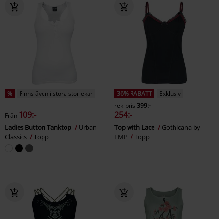
%
Finns även i stora storlekar
36% RABATT
Exklusiv
rek-pris
399:-
109:-
254:-
Från
Ladies Button Tanktop
Urban
Top with Lace
Gothicana by
Classics
Topp
EMP
Topp