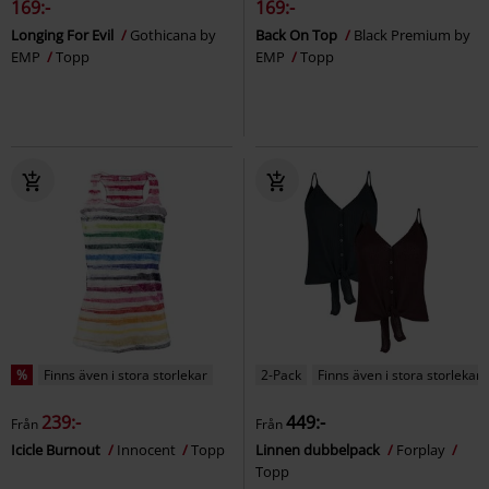
169:-
169:-
Longing For Evil
Gothicana by
Back On Top
Black Premium by
EMP
Topp
EMP
Topp
%
Finns även i stora storlekar
2-Pack
Finns även i stora storlekar
239:-
449:-
Från
Från
Icicle Burnout
Innocent
Topp
Linnen dubbelpack
Forplay
Topp