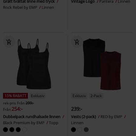
Grått tvättat linne med tryck
Vintage Logo
Pantera
Linnen
Rock Rebel by EMP
Linnen
15% RABATT
Exklusiv
Exklusiv
2-Pack
rek-pris
Från
299:-
254:-
239:-
Från
Dubbelpack rundhalsade linnen
Vests (2-pack)
RED by EMP
Black Premium by EMP
Topp
Linnen