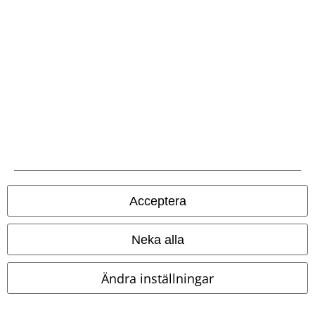
EMP-appen
Ladda ner EMP-appen nu och ta del av många fördelar!
A Warner Music Group Company
Acceptera
Neka alla
Ändra inställningar