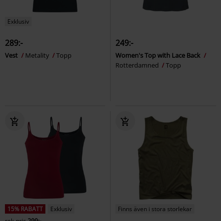
Exklusiv
289:-
249:-
Vest
Metality
Topp
Women's Top with Lace Back
Rotterdamned
Topp
15% RABATT
Exklusiv
Finns även i stora storlekar
rek-pris
299:-