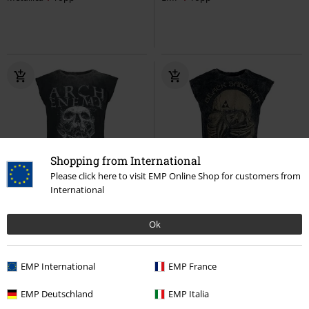
Shopping from International
Please click here to visit EMP Online Shop for customers from
International
Exklusiv
Finns även i stora storlekar
%
Exklusiv
rek-pris
Från
399:-
Ok
329:-
249:-
Från
MMXX
Arch Enemy
Linnen
US Tour 78
Black Sabbath
Linnen
EMP International
EMP France
EMP Deutschland
EMP Italia