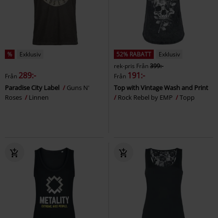
%
Exklusiv
52% RABATT
Exklusiv
rek-pris
Från
399:-
289:-
191:-
Från
Från
Paradise City Label
Guns N'
Top with Vintage Wash and Print
Roses
Linnen
Rock Rebel by EMP
Topp