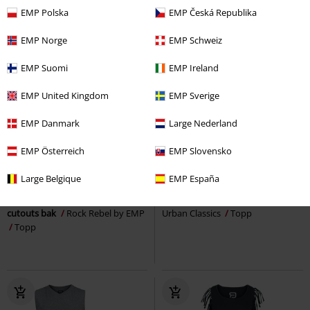
EMP Polska
EMP Česká Republika
EMP Norge
EMP Schweiz
EMP Suomi
EMP Ireland
EMP United Kingdom
EMP Sverige
EMP Danmark
Large Nederland
EMP Österreich
EMP Slovensko
Exklusiv
Cut-Outs
Snörning
rek-pris
399:-
Large Belgique
EMP España
299:-
169:-
Linne med framsidestryck och
Ladies Lace Up Cropped Top
cutouts bak
Rock Rebel by EMP
Urban Classics
Topp
Topp