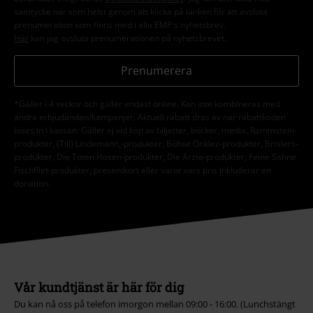
samtycke när som helst genom att klicka på länken för att avsluta
prenumeration som finns med i alla EMP:s nyhetsbrev.
Här
kan jag avsluta prenumerationen på nyhetsbrevet.
Prenumerera
*Gäller i 4 veckor och gäller endast online. Kan inte kombineras med
andra erbjudanden/kampanjer. Aktuell rabatt dras av när rabattkoden
löses in i kassan. Gäller ej vid köp av biljetter, böcker, media, Rammstein-
produkter, (Till) Lindemann,-produkter, Böhse Onklez-produkter, Broilers-
produkter, Die Toten Hosen-produkter, Die Ärzte-produkter, Feine Sahne
Fischfilet-produkter, presentkort eller varor vars pris inkluderar en
donation.
Vår kundtjänst är här för dig
Du kan nå oss på telefon imorgon mellan 09:00 - 16:00. (Lunchstängt