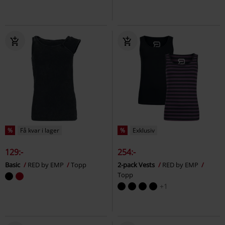
%
Få kvar i lager
%
Exklusiv
129:-
254:-
Basic
RED by EMP
Topp
2-pack Vests
RED by EMP
Topp
+1