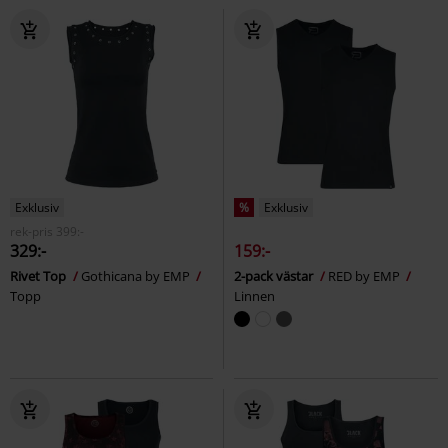
Exklusiv
%
Exklusiv
rek-pris
399:-
329:-
159:-
Rivet Top
Gothicana by EMP
2-pack västar
RED by EMP
Topp
Linnen