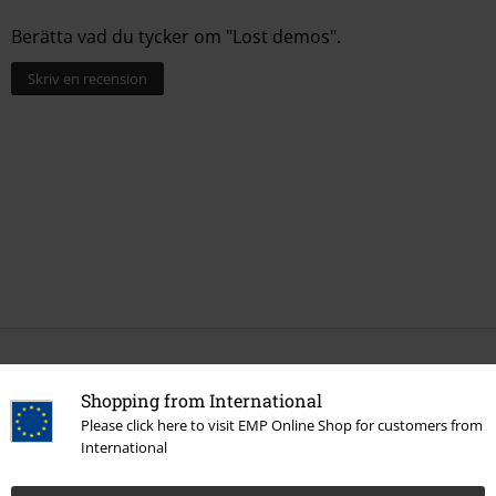
Berätta vad du tycker om "Lost demos".
Skriv en recension
More categories. More options.
Shopping from International
Bandmerch
Genre
Crossover
Please click here to visit EMP Online Shop for customers from
Bandmerch
Media
Vinyl
International
Bandmerch
Top Bands
Linkin Park
Albums
Vinyl