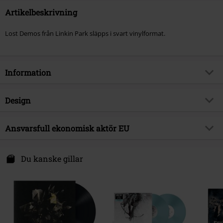
Artikelbeskrivning
Lost Demos från Linkin Park släpps i svart vinylformat.
Information
Artikelnummer
568233
Design
Titel
Lost demos
Produkttyp
LP
Musikgenre
Ansvarsfull ekonomisk aktör EU
Crossover
Media-format
LP
Produktämne
Band
Warner Music Group Germany Holding GmbH
Alter Wandrahm 14
Du kanske gillar
Band
Linkin Park
20457 Hamburg
Releasedatum
01/03/2024
Germany