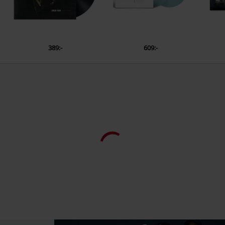
389:-
609:-
Andra kunder köpte även
%
129:-
654:-