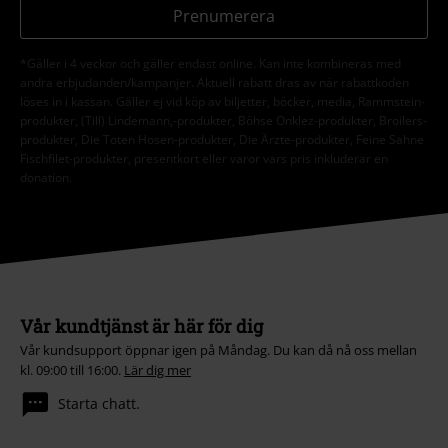
Prenumerera
*Gäller i 4 veckor och gäller endast online. Kan inte kombineras med
andra erbjudanden/kampanjer. Aktuell rabatt dras av när rabattkoden
löses in i kassan. Gäller ej vid köp av biljetter, böcker, media, Rammstein-
produkter, (Till) Lindemann,-produkter, Böhse Onklez-produkter, Broilers-
produkter, Die Toten Hosen-produkter, Die Ärzte-produkter, Feine Sahne
Fischfilet-produkter, presentkort eller varor vars pris inkluderar en
donation.
Vår kundtjänst är här för dig
Vår kundsupport öppnar igen på Måndag. Du kan då nå oss mellan
kl. 09:00 till 16:00.
Lär dig mer
Starta chatt.