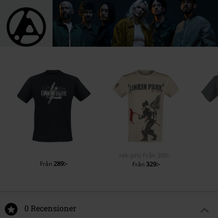
rek-pris
Från
399:-
289:-
Från
329:-
Från
0 Recensioner