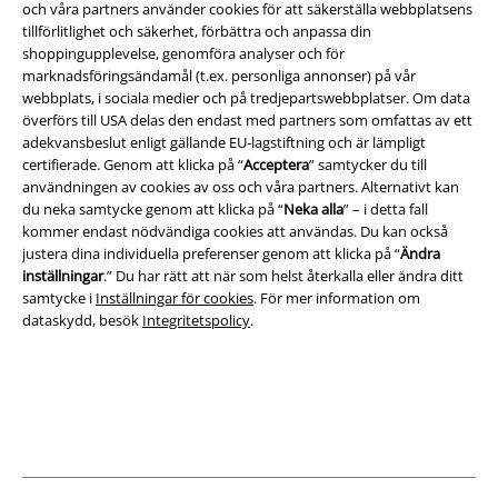
och våra partners använder cookies för att säkerställa webbplatsens
Juridisk information/Villkor
tillförlitlighet och säkerhet, förbättra och anpassa din
shoppingupplevelse, genomföra analyser och för
Villkor
marknadsföringsändamål (t.ex. personliga annonser) på vår
webbplats, i sociala medier och på tredjepartswebbplatser. Om data
Om oss
överförs till USA delas den endast med partners som omfattas av ett
adekvansbeslut enligt gällande EU-lagstiftning och är lämpligt
Ladda ner villkoren
certifierade. Genom att klicka på “
Acceptera
” samtycker du till
användningen av cookies av oss och våra partners. Alternativt kan
du neka samtycke genom att klicka på “
Neka alla
” – i detta fall
Avfallshantering och miljöskydd
kommer endast nödvändiga cookies att användas. Du kan också
justera dina individuella preferenser genom att klicka på “
Ändra
Försäkran om överensstämmelse
inställningar
.” Du har rätt att när som helst återkalla eller ändra ditt
samtycke i
Inställningar för cookies
. För mer information om
Information om tillgänglighet
dataskydd, besök
Integritetspolicy
.
Inställningar för cookies
Bekräfta ångrat köp
Alla priser inkl. moms.
Fraktkostnad tillkommer.
© 1986-2026 E.M.P. Merchandising HGmbH