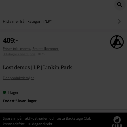
Hitta mer från kategorin "LP"
409:-
Priser inkl. moms., Frakt tillkommer.
30-dagars bästa pris
:
307:-
Lost demos | LP | Linkin Park
Fler produktdetaljer
I lager
Endast 5 kvar i lager
Spara in på fraktkostnaden och testa Backstage Club
kostnadsfritt i 30 dagar direkt: