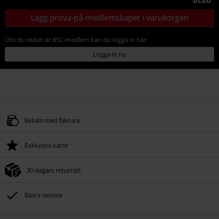
Lägg prova-på-medlemskapet i varukorgen
Om du redan är BSC-medlem kan du logga in här:
Logga in nu
Betala med faktura
Exklusiva varor
30 dagars returrätt
Bästa service