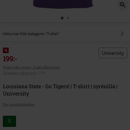
Hitta mer från kategorin "T-shirt"
%
University
199:-
Priser inkl. moms., Frakt tillkommer.
30-dagars bästa pris
:
119:-
Louisiana State - Go Tigers! | T-shirt | syrénlila |
University
Fler produktdetaljer
Välj
S
din