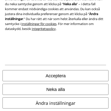
du neka samtycke genom att klicka på “
Neka alla
” – i detta fall
Avfallshantering och miljöskydd
kommer endast nödvändiga cookies att användas. Du kan också
justera dina individuella preferenser genom att klicka på “
Ändra
Försäkran om överensstämmelse
inställningar
.” Du har rätt att när som helst återkalla eller ändra ditt
samtycke i
Inställningar för cookies
. För mer information om
Information om tillgänglighet
dataskydd, besök
Integritetspolicy
.
Inställningar för cookies
Bekräfta ångrat köp
Alla priser inkl. moms.
Fraktkostnad tillkommer.
© 1986-2026 E.M.P. Merchandising HGmbH
Acceptera
Neka alla
Våra onlinebutiker
Ändra inställningar
EMP International