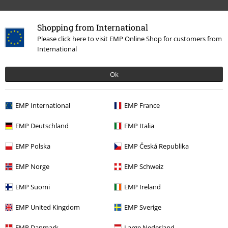
Shopping from International
Please click here to visit EMP Online Shop for customers from
International
More categories. More options.
Ok
Nytt
Kläder
T-shirts & Toppar
T-shirts
Killar
Kläder
T-shirts & Linnen
T-shirts
EMP International
EMP France
Rea %
OUTLET
T-shirts
EMP Deutschland
EMP Italia
Underhållning
EMP Polska
EMP Česká Republika
Kläder & accessoarer
Toppar
T-Shirtar
EMP Norge
EMP Schweiz
EMP Suomi
EMP Ireland
15%
EMP United Kingdom
EMP Sverige
Nyhetsbrev
rabatt
15% rabatt när du registrerar dig för vårt
EMP Danmark
Large Nederland