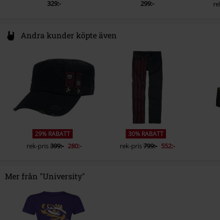
329:-
299:-
re
Andra kunder köpte även
29% RABATT
30% RABATT
rek-pris
399:-
280:-
rek-pris
799:-
552:-
Mer från "University"