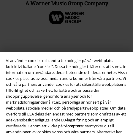
A Warner Music Group Company
Vi använder cookies och andra teknologier på vår webbplats,
kollektivt kallade “cookies". Dessa teknologier tillåter oss att samla in
information om användare, deras beteende och deras enheter. Vissa
cookies placeras av oss, medan andra kommer från våra partners. Vi
och våra partners använder cookies för att säkerställa webbplatsens
Juridisk information/Villkor
tillförlitlighet och säkerhet, förbättra och anpassa din
shoppingupplevelse, genomföra analyser och för
Villkor
marknadsföringsändamål (t.ex. personliga annonser) på vår
webbplats, i sociala medier och på tredjepartswebbplatser. Om data
Om oss
överförs till USA delas den endast med partners som omfattas av ett
adekvansbeslut enligt gällande EU-lagstiftning och är lämpligt
certifierade. Genom att klicka på “
Acceptera
” samtycker du till
Ladda ner villkoren
användningen av cookies av oss och våra partners. Alternativt kan