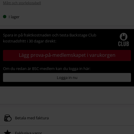
Mått och storlekstabell
storlek
I lager
Spara in på fraktkostnaden och testa Backstage Club
kostnadsfritt i 30 dagar direkt:
Lägg prova-på-medlemskapet i varukorgen
Om du redan är BSC-medlem kan du logga in här:
Logga in nu
Betala med faktura
Exklusiva varor