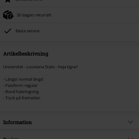
30 dagars returrätt
Bästa service
Artikelbeskrivning
Universitet - Louisiana State - Heja tigrar!
- Längd: normal längd
- Passform: regular
- Rund halsringning
- Tryck på framsidan
Information
Artikelnummer
539048