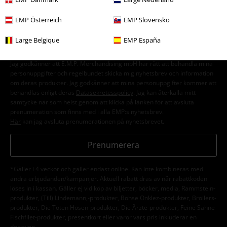
nyhetsbrev!
Mer
EMP Österreich
EMP Slovensko
Large Belgique
EMP España
Jag godkänner att E.M.P. Merchandising mbH har rätt att behandla mina
personuppgifter och regelbundet skicka mig nyhetsbrev och information
om deras produkter. Jag godkänner att mina personuppgifter kommer att
behandlas enligt deras
Datasekretesspolicy
. Jag kan återkalla mitt
samtycke när som helst genom att klicka på länken för att avsluta
prenumeration som finns med i alla EMP:s nyhetsbrev.
Här
kan jag avsluta prenumerationen på nyhetsbrevet.
Prenumerera
*Gäller i 4 veckor och gäller endast online. Kan inte kombineras med
andra erbjudanden/kampanjer. Aktuell rabatt dras av när rabattkoden
löses in i kassan. Gäller ej vid köp av biljetter, böcker, media, Rammstein-
produkter, (Till) Lindemann,-produkter, Böhse Onklez-produkter, Broilers-
produkter, Die Toten Hosen-produkter, Die Ärzte-produkter, Feine Sahne
Fischfilet-produkter, presentkort eller varor vars pris inkluderar en
donation.