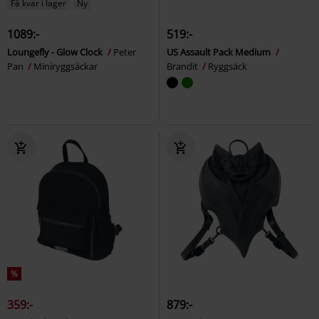
Få kvar i lager
Ny
1089:-
519:-
Loungefly - Glow Clock
Peter
US Assault Pack Medium
Pan
Miniryggsäckar
Brandit
Ryggsäck
%
359:-
879:-