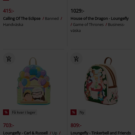
415:-
1029:-
Calling Of The Eclipse
Banned
House of the Dragon - Loungefly
Handväska
Game of Thrones
Business-
väska
%
Få kvar i lager
%
Ny
703:-
809:-
Loungefly - Carl & Russell
Up
Loungefly - Tinkerbell and Friends