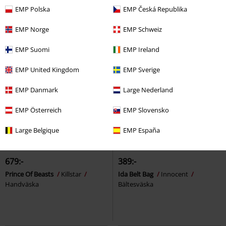
EMP Polska
EMP Česká Republika
EMP Norge
EMP Schweiz
EMP Suomi
EMP Ireland
EMP United Kingdom
EMP Sverige
EMP Danmark
Large Nederland
EMP Österreich
EMP Slovensko
Large Belgique
EMP España
679:-
389:-
Prince Of Beasts
Killstar
Ida Belt Bag
Innocent
Handväska
Bältesväska