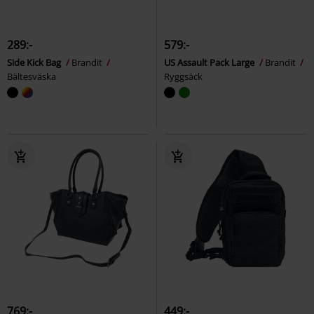
289:-
579:-
Side Kick Bag
Brandit
US Assault Pack Large
Brandit
Bältesväska
Ryggsäck
769:-
449:-