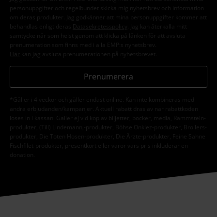
personuppgifter och regelbundet skicka mig nyhetsbrev och information
om deras produkter. Jag godkänner att mina personuppgifter kommer att
behandlas enligt deras
Datasekretesspolicy
. Jag kan återkalla mitt
samtycke när som helst genom att klicka på länken för att avsluta
prenumeration som finns med i alla EMP:s nyhetsbrev.
Här
kan jag avsluta prenumerationen på nyhetsbrevet.
Prenumerera
*Gäller i 4 veckor och gäller endast online. Kan inte kombineras med
andra erbjudanden/kampanjer. Aktuell rabatt dras av när rabattkoden
löses in i kassan. Gäller ej vid köp av biljetter, böcker, media, Rammstein-
produkter, (Till) Lindemann,-produkter, Böhse Onklez-produkter, Broilers-
produkter, Die Toten Hosen-produkter, Die Ärzte-produkter, Feine Sahne
Fischfilet-produkter, presentkort eller varor vars pris inkluderar en
donation.