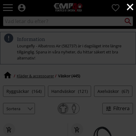
×
EMP
0
-
Musik,
Sök
Sök
Film,
i
TV
katalogen
&
Information
Spelmerch
Loungefly - Albatross Air (582737) är i dagsläget inte längre
-
tillgänglig. Spana in våra nyheter, du hittar säkert ett bra
Alternativt
alternativ!
Mode
Kläder & accessoarer
Väskor (445)
Ryggsäckar
(164)
Handväskor
(121)
Axelväskor
(67)
Filtrera