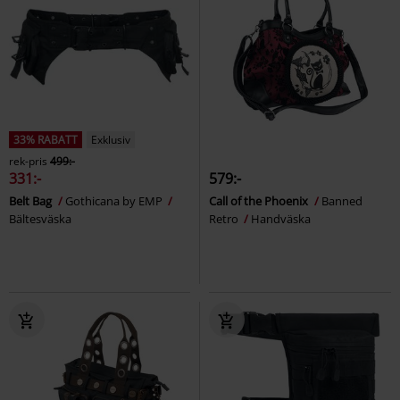
33% RABATT
Exklusiv
rek-pris
499:-
331:-
579:-
Belt Bag
Gothicana by EMP
Call of the Phoenix
Banned
Bältesväska
Retro
Handväska