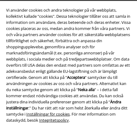
Vi använder cookies och andra teknologier på vår webbplats,
kollektivt kallade “cookies". Dessa teknologier tillåter oss att samla in
information om användare, deras beteende och deras enheter. Vissa
cookies placeras av oss, medan andra kommer från våra partners. Vi
och våra partners använder cookies för att säkerställa webbplatsens
tillförlitlighet och säkerhet, förbättra och anpassa din
shoppingupplevelse, genomföra analyser och för
Bli en del av gemenskapen!
marknadsföringsändamål (t.ex. personliga annonser) på vår
webbplats, i sociala medier och på tredjepartswebbplatser. Om data
överförs till USA delas den endast med partners som omfattas av ett
adekvansbeslut enligt gällande EU-lagstiftning och är lämpligt
certifierade. Genom att klicka på “
Acceptera
” samtycker du till
användningen av cookies av oss och våra partners. Alternativt kan
du neka samtycke genom att klicka på “
Neka alla
” – i detta fall
kommer endast nödvändiga cookies att användas. Du kan också
justera dina individuella preferenser genom att klicka på “
Ändra
inställningar
.” Du har rätt att när som helst återkalla eller ändra ditt
Betalningsmetod
samtycke i
Inställningar för cookies
. För mer information om
dataskydd, besök
Integritetspolicy
.