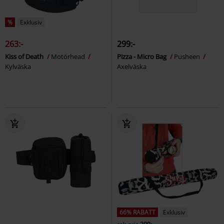
%
Exklusiv
263:-
299:-
Kiss of Death
Motörhead
Pizza - Micro Bag
Pusheen
Kylväska
Axelväska
66% RABATT
Exklusiv