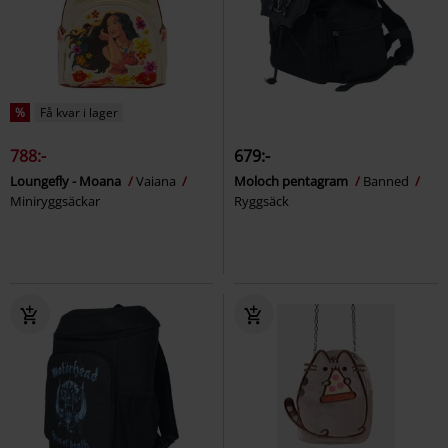
%
Få kvar i lager
788:-
679:-
Loungefly - Moana
Vaiana
Moloch pentagram
Banned
Miniryggsäckar
Ryggsäck