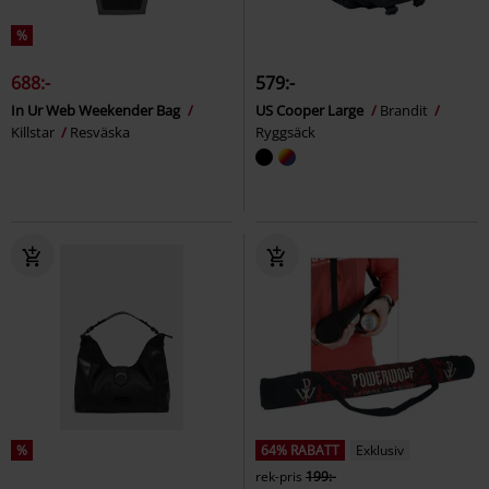
%
688:-
579:-
In Ur Web Weekender Bag
US Cooper Large
Brandit
Killstar
Resväska
Ryggsäck
%
64% RABATT
Exklusiv
rek-pris
199:-