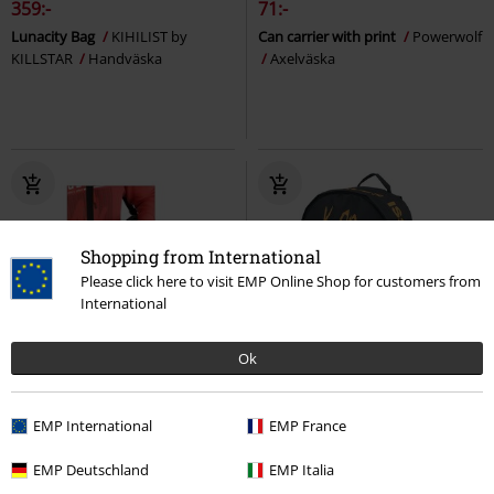
359:-
71:-
Lunacity Bag
KIHILIST by
Can carrier with print
Powerwolf
KILLSTAR
Handväska
Axelväska
Shopping from International
Please click here to visit EMP Online Shop for customers from
International
Ok
66% RABATT
Exklusiv
rek-pris
209:-
71:-
EMP International
519:-
EMP France
Can carrier with print
Rocksax - Issues
Korn
EMP Deutschland
EMP Italia
Motörhead
Kylväska
Ryggsäck