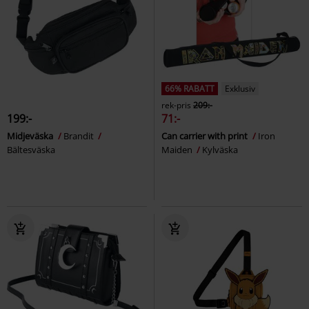
66% RABATT
Exklusiv
rek-pris
209:-
199:-
71:-
Midjeväska
Brandit
Can carrier with print
Iron
Bältesväska
Maiden
Kylväska