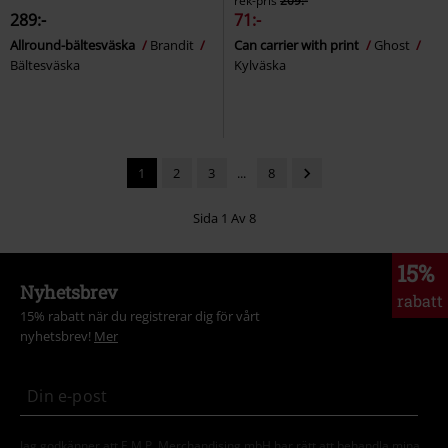
rek-pris
209:-
289:-
71:-
Allround-bältesväska
Brandit
Can carrier with print
Ghost
Bältesväska
Kylväska
1
2
3
...
8
Sida 1 Av 8
15%
Nyhetsbrev
rabatt
15% rabatt när du registrerar dig för vårt
nyhetsbrev!
Mer
Jag godkänner att E.M.P. Merchandising mbH har rätt att behandla mina