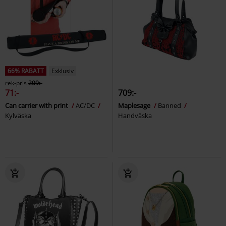
66% RABATT
Exklusiv
rek-pris
209:-
71:-
709:-
Can carrier with print
AC/DC
Maplesage
Banned
Kylväska
Handväska