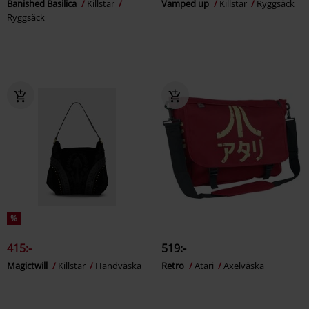
Banished Basilica
Killstar
Vamped up
Killstar
Ryggsäck
Ryggsäck
%
415:-
519:-
Magictwill
Killstar
Handväska
Retro
Atari
Axelväska