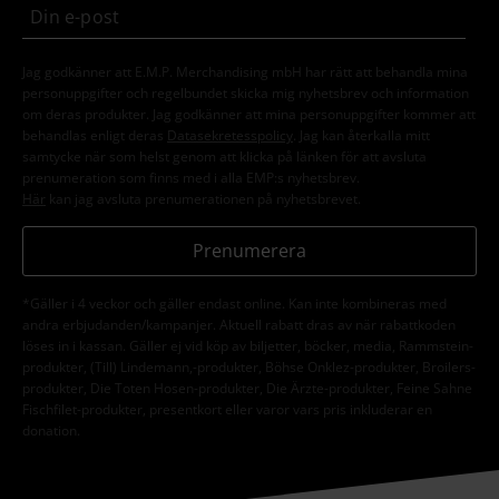
Jag godkänner att E.M.P. Merchandising mbH har rätt att behandla mina
personuppgifter och regelbundet skicka mig nyhetsbrev och information
om deras produkter. Jag godkänner att mina personuppgifter kommer att
behandlas enligt deras
Datasekretesspolicy
. Jag kan återkalla mitt
samtycke när som helst genom att klicka på länken för att avsluta
prenumeration som finns med i alla EMP:s nyhetsbrev.
Här
kan jag avsluta prenumerationen på nyhetsbrevet.
Prenumerera
*Gäller i 4 veckor och gäller endast online. Kan inte kombineras med
andra erbjudanden/kampanjer. Aktuell rabatt dras av när rabattkoden
löses in i kassan. Gäller ej vid köp av biljetter, böcker, media, Rammstein-
produkter, (Till) Lindemann,-produkter, Böhse Onklez-produkter, Broilers-
produkter, Die Toten Hosen-produkter, Die Ärzte-produkter, Feine Sahne
Fischfilet-produkter, presentkort eller varor vars pris inkluderar en
donation.