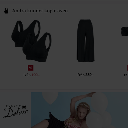
Andra kunder köpte även
%
389:-
199:-
Från
re
Från