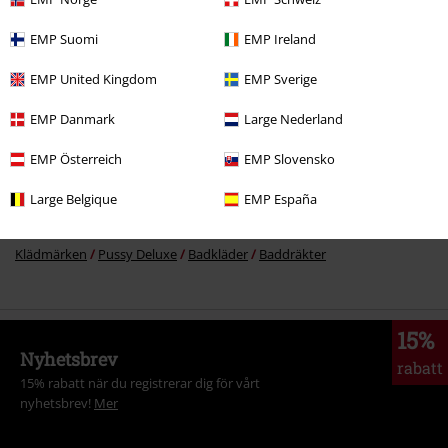
EMP Suomi
EMP Ireland
More categories. More options.
EMP United Kingdom
EMP Sverige
Plusstorlekar
Tjejer
Badkläder
Baddräkter
EMP Danmark
Large Nederland
Kläder
Badkläder
Baddräkter
EMP Österreich
EMP Slovensko
Kläder & accessoarer
Badkläder
Large Belgique
EMP España
Plusstorlekar
Badkläder
Baddräkter
Klädmärken
Pussy Deluxe
Badkläder
Baddräkter
15%
Nyhetsbrev
rabatt
15% rabatt när du registrerar dig för vårt
nyhetsbrev!
Mer