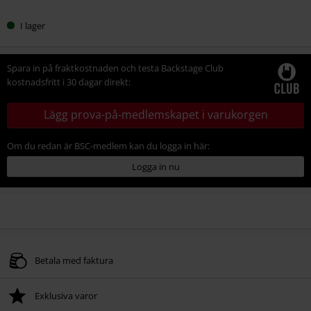
I lager
Spara in på fraktkostnaden och testa Backstage Club
kostnadsfritt i 30 dagar direkt:
Lägg prova-på-medlemskapet i varukorgen
Om du redan är BSC-medlem kan du logga in här:
Logga in nu
Betala med faktura
Exklusiva varor