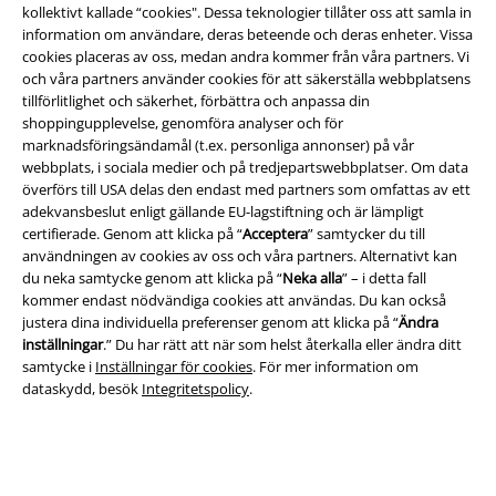
kollektivt kallade “cookies". Dessa teknologier tillåter oss att samla in
information om användare, deras beteende och deras enheter. Vissa
cookies placeras av oss, medan andra kommer från våra partners. Vi
och våra partners använder cookies för att säkerställa webbplatsens
tillförlitlighet och säkerhet, förbättra och anpassa din
shoppingupplevelse, genomföra analyser och för
marknadsföringsändamål (t.ex. personliga annonser) på vår
webbplats, i sociala medier och på tredjepartswebbplatser. Om data
överförs till USA delas den endast med partners som omfattas av ett
adekvansbeslut enligt gällande EU-lagstiftning och är lämpligt
certifierade. Genom att klicka på “
Acceptera
” samtycker du till
användningen av cookies av oss och våra partners. Alternativt kan
Juridisk information/Villkor
du neka samtycke genom att klicka på “
Neka alla
” – i detta fall
kommer endast nödvändiga cookies att användas. Du kan också
Villkor
justera dina individuella preferenser genom att klicka på “
Ändra
inställningar
.” Du har rätt att när som helst återkalla eller ändra ditt
Om oss
samtycke i
Inställningar för cookies
. För mer information om
dataskydd, besök
Integritetspolicy
.
Ladda ner villkoren
Avfallshantering och miljöskydd