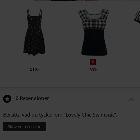
%
519:-
309:-
0 Recensioner
Berätta vad du tycker om "Lovely Chic Swimsuit".
Skriv en recension