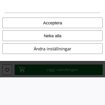
Försäkran om överensstämmelse
Information om tillgänglighet
Acceptera
Inställningar för cookies
Bekräfta ångrat köp
Neka alla
Alla priser inkl. moms.
Fraktkostnad tillkommer.
Ändra inställningar
© 1986-2026 E.M.P. Merchandising HGmbH
Lägg i varukorgen
Våra onlinebutiker
EMP International
EMP France
EMP Deutschland