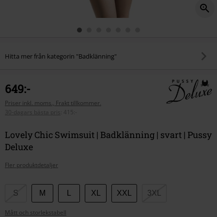
Hitta mer från kategorin "Badklänning"
649:-
Priser inkl. moms., Frakt tillkommer.
30-dagars bästa pris
:
415:-
Lovely Chic Swimsuit | Badklänning | svart | Pussy
Deluxe
Fler produktdetaljer
Välj
S
M
L
XL
XXL
3XL
din
Mått och storlekstabell
storlek