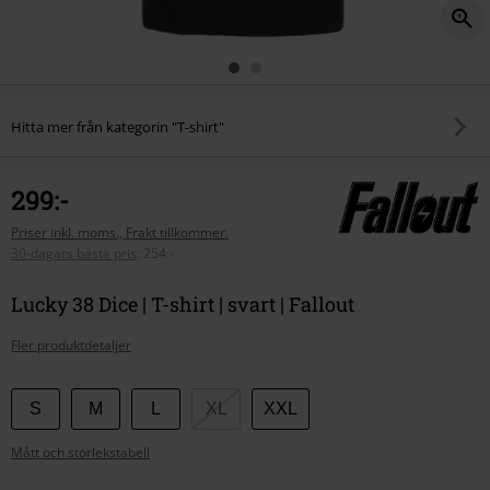
Hitta mer från kategorin "T-shirt"
299:-
Priser inkl. moms., Frakt tillkommer.
30-dagars bästa pris
:
254:-
Lucky 38 Dice | T-shirt | svart | Fallout
Fler produktdetaljer
Välj
S
M
L
XL
XXL
din
Mått och storlekstabell
storlek