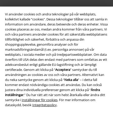
Vi använder cookies och andra teknologier på vår webbplats,
kollektivt kallade “cookies". Dessa teknologier tillåter oss att samla in
information om användare, deras beteende och deras enheter. Vissa
cookies placeras av oss, medan andra kommer från våra partners. Vi
och våra partners använder cookies för att säkerställa webbplatsens
tillförlitlighet och säkerhet, förbättra och anpassa din
shoppingupplevelse, genomföra analyser och för
marknadsföringsändamål (t.ex. personliga annonser) på vår
Juridisk information/Villkor
webbplats, i sociala medier och på tredjepartswebbplatser. Om data
överförs till USA delas den endast med partners som omfattas av ett
Villkor
adekvansbeslut enligt gällande EU-lagstiftning och är lämpligt
certifierade. Genom att klicka på “
Acceptera
” samtycker du till
Om oss
användningen av cookies av oss och våra partners. Alternativt kan
du neka samtycke genom att klicka på “
Neka alla
” – i detta fall
Ladda ner villkoren
kommer endast nödvändiga cookies att användas. Du kan också
justera dina individuella preferenser genom att klicka på “
Ändra
Avfallshantering och miljöskydd
inställningar
.” Du har rätt att när som helst återkalla eller ändra ditt
samtycke i
Inställningar för cookies
. För mer information om
dataskydd, besök
Integritetspolicy
.
Försäkran om överensstämmelse