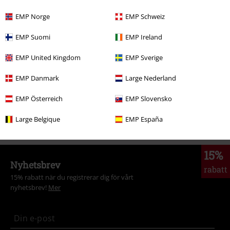
More categories. More options.
EMP Norge
EMP Schweiz
Tjejer
Kläder
T-shirts & Linnen
T-shirts
EMP Suomi
EMP Ireland
Underhållning
EMP United Kingdom
EMP Sverige
Rea %
Kläder
T-shirts & Toppar
T-Shirts
EMP Danmark
Large Nederland
Rea %
Film & TV
EMP Österreich
EMP Slovensko
Rea %
Gaming
Large Belgique
EMP España
15%
Nyhetsbrev
rabatt
15% rabatt när du registrerar dig för vårt
nyhetsbrev!
Mer