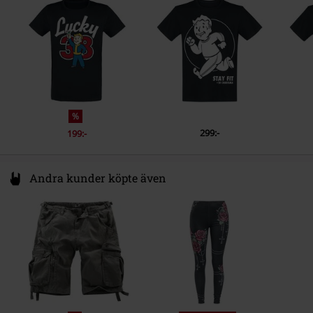
Ärmlängd
Netherlands
Kortärmat
www.difuzed.com
Färg
svart
%
299:-
199:-
Andra kunder köpte även