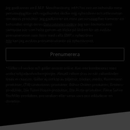
Jag godkänner att E.M.P. Merchandising mbH har rätt att behandla mina
personuppgifter och regelbundet skicka mig nyhetsbrev och information
om deras produkter. Jag godkänner att mina personuppgifter kommer att
behandlas enligt deras
Datasekretesspolicy
. Jag kan återkalla mitt
samtycke när som helst genom att klicka på länken för att avsluta
prenumeration som finns med i alla EMP:s nyhetsbrev.
Här
kan jag avsluta prenumerationen på nyhetsbrevet.
Prenumerera
*Gäller i 4 veckor och gäller endast online. Kan inte kombineras med
andra erbjudanden/kampanjer. Aktuell rabatt dras av när rabattkoden
löses in i kassan. Gäller ej vid köp av biljetter, böcker, media, Rammstein-
produkter, (Till) Lindemann,-produkter, Böhse Onklez-produkter, Broilers-
produkter, Die Toten Hosen-produkter, Die Ärzte-produkter, Feine Sahne
Fischfilet-produkter, presentkort eller varor vars pris inkluderar en
donation.