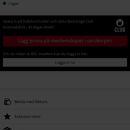
I lager
Spara in på fraktkostnaden och testa Backstage Club
kostnadsfritt i 30 dagar direkt:
Lägg prova-på-medlemskapet i varukorgen
Om du redan är BSC-medlem kan du logga in här:
Logga in nu
Betala med faktura
Exklusiva varor