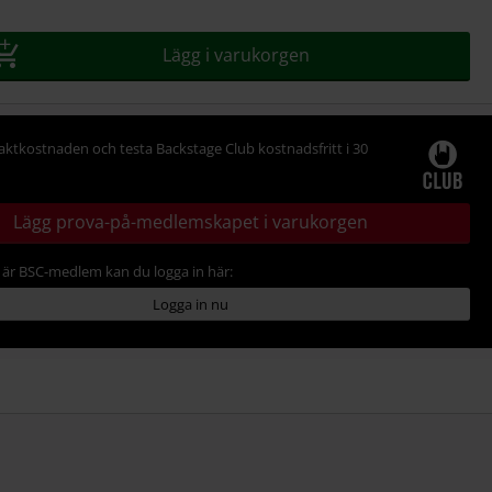
Lägg i varukorgen
raktkostnaden och testa Backstage Club kostnadsfritt i 30
Lägg prova-på-medlemskapet i varukorgen
är BSC-medlem kan du logga in här:
Logga in nu