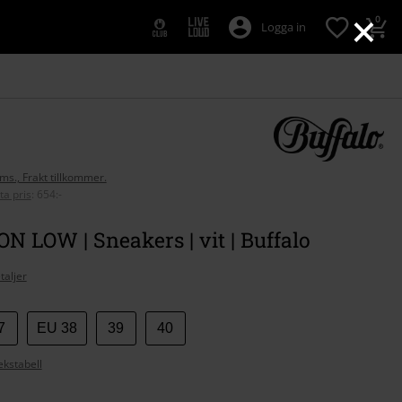
×
0
Logga in
oms., Frakt tillkommer.
ta pris
:
654:-
 LOW | Sneakers | vit | Buffalo
taljer
7
EU 38
39
40
ekstabell