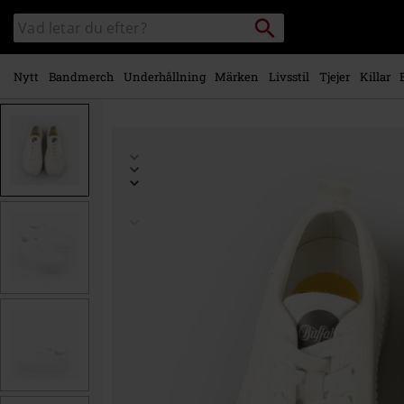
Gå till
Sök
Sök
huvudinnehåll
i
katalogen
Nytt
Bandmerch
Underhållning
Märken
Livsstil
Tjejer
Killar
https://www.emp-
shop.se/p/madison-
low/593281.html