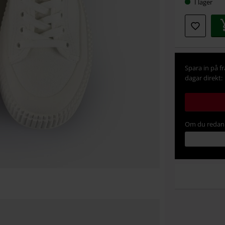
I lager
Spara in på f
dagar direkt:
Om du redan 