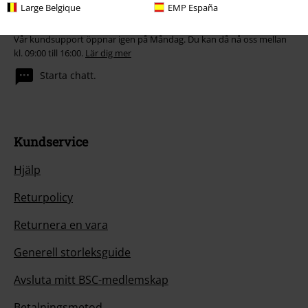
Large Belgique
EMP España
Vår kundtjänst är här för dig
Vår kundsupport öppnar igen på Måndag. Du kan då nå oss mellan
kl. 09:00 till 16:00.
Lär dig mer
Starta chatt.
Kundservice
Hjälp
Returpolicy
Returnera en vara
Generell storleksguide
Avsluta mitt BSC-medlemskap
Betalningsmetod