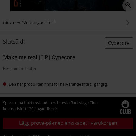
Hitta mer från kategorin "LP"
Slutsåld!
Cypecore
Make me real | LP | Cypecore
Fler produktdetaljer
Den här produkten finns för närvarande inte tillgänglig.
Spara in på fraktkostnaden och testa Backstage Club
kostnadsfritt i 30 dagar direkt:
Lägg prova-på-medlemskapet i varukorgen