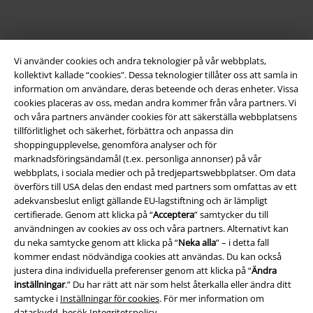
Vi använder cookies och andra teknologier på vår webbplats,
kollektivt kallade “cookies". Dessa teknologier tillåter oss att samla in
information om användare, deras beteende och deras enheter. Vissa
cookies placeras av oss, medan andra kommer från våra partners. Vi
och våra partners använder cookies för att säkerställa webbplatsens
Juridisk information/Villkor
tillförlitlighet och säkerhet, förbättra och anpassa din
shoppingupplevelse, genomföra analyser och för
Villkor
marknadsföringsändamål (t.ex. personliga annonser) på vår
webbplats, i sociala medier och på tredjepartswebbplatser. Om data
Om oss
överförs till USA delas den endast med partners som omfattas av ett
adekvansbeslut enligt gällande EU-lagstiftning och är lämpligt
certifierade. Genom att klicka på “
Acceptera
” samtycker du till
Ladda ner villkoren
användningen av cookies av oss och våra partners. Alternativt kan
du neka samtycke genom att klicka på “
Neka alla
” – i detta fall
Avfallshantering och miljöskydd
kommer endast nödvändiga cookies att användas. Du kan också
justera dina individuella preferenser genom att klicka på “
Ändra
Försäkran om överensstämmelse
inställningar
.” Du har rätt att när som helst återkalla eller ändra ditt
samtycke i
Inställningar för cookies
. För mer information om
Information om tillgänglighet
dataskydd, besök
Integritetspolicy
.