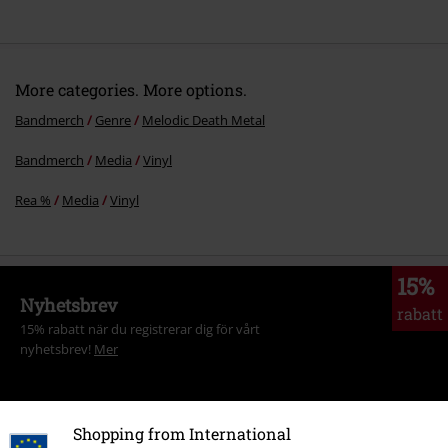
More categories. More options.
Bandmerch
Genre
Melodic Death Metal
Bandmerch
Media
Vinyl
Rea %
Media
Vinyl
15%
Nyhetsbrev
rabatt
15% rabatt när du registrerar dig för vårt
nyhetsbrev!
Mer
Shopping from International