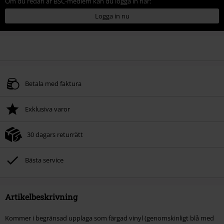
Om du redan är BSC-medlem kan du logga in här:
Logga in nu
Betala med faktura
Exklusiva varor
30 dagars returrätt
Bästa service
Artikelbeskrivning
Kommer i begränsad upplaga som färgad vinyl (genomskinligt blå med