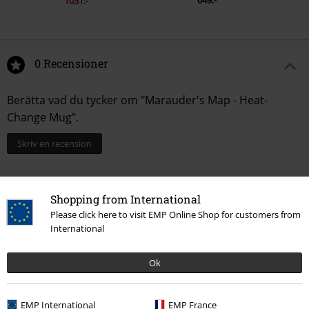
649:-
1031:-
0 Recensioner
Berätta vad du tycker om "Marauder's Map - Heat-
Change Mug".
Skriv en recension
Shopping from International
Please click here to visit EMP Online Shop for customers from
International
Ok
15%
EMP International
EMP France