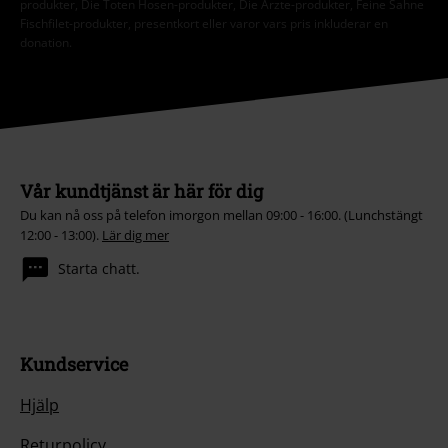
produkter, Die Toten Hosen-produkter, Die Ärzte-produkter, Feine Sahne
Fischfilet-produkter, presentkort eller varor vars pris inkluderar en
donation.
Vår kundtjänst är här för dig
Du kan nå oss på telefon imorgon mellan 09:00 - 16:00. (Lunchstängt
12:00 - 13:00).
Lär dig mer
Starta chatt.
Kundservice
Hjälp
Returpolicy