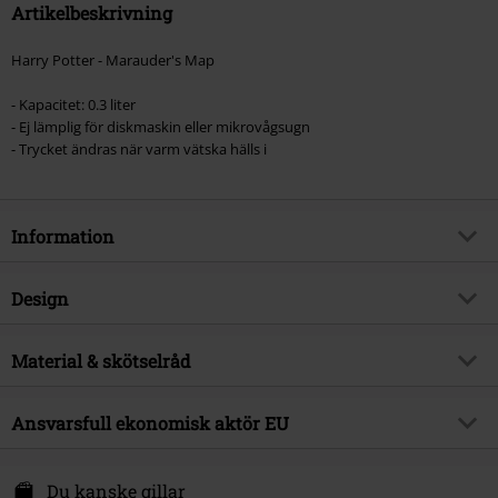
Artikelbeskrivning
Harry Potter - Marauder's Map
- Kapacitet: 0.3 liter
- Ej lämplig för diskmaskin eller mikrovågsugn
- Trycket ändras när varm vätska hälls i
Information
Artikelnummer
492341
Design
Titel
Marauder's Map - Heat-Change
Mug
Produkttyp
Mugg
Material & skötselråd
Produktämne
Fan-merch, Film, Hogwarts,
Färg
svart
Marauder's Map, Presenter
Yttermaterial
keramik
Ansvarsfull ekonomisk aktör EU
Licens
officiellt licensierad produkt
Skötselråd
Handtvätt
Klangundkleid.de GmbH
Licenserade produkter
Harry Potter
Posthalterring 6-10
Du kanske gillar