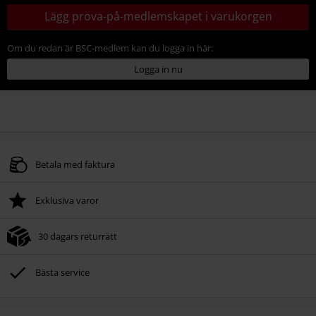
Lägg prova-på-medlemskapet i varukorgen
Om du redan är BSC-medlem kan du logga in här:
Logga in nu
Betala med faktura
Exklusiva varor
30 dagars returrätt
Bästa service