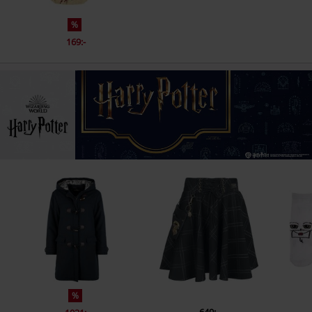
%
169:-
%