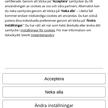
certifierade. Genom att klicka på “
Acceptera
” samtycker du till
Ladda ner villkoren
användningen av cookies av oss och våra partners. Alternativt kan
du neka samtycke genom att klicka på “
Neka alla
” – i detta fall
kommer endast nödvändiga cookies att användas. Du kan också
Avfallshantering och miljöskydd
justera dina individuella preferenser genom att klicka på “
Ändra
inställningar
.” Du har rätt att när som helst återkalla eller ändra ditt
Försäkran om överensstämmelse
samtycke i
Inställningar för cookies
. För mer information om
dataskydd, besök
Integritetspolicy
.
Information om tillgänglighet
Inställningar för cookies
Bekräfta ångrat köp
Alla priser inkl. moms.
Fraktkostnad tillkommer.
© 1986-2026 E.M.P. Merchandising HGmbH
Acceptera
Neka alla
Våra onlinebutiker
Ändra inställningar