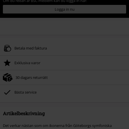
Om du redan är BSC-medlem kan du logga in här:
Logga in nu
Betala med faktura
Exklusiva varor
30 dagars returrätt
Bästa service
Artikelbeskrivning
Det verkar nästan som om ikonerna från Göteborgs symfoniska