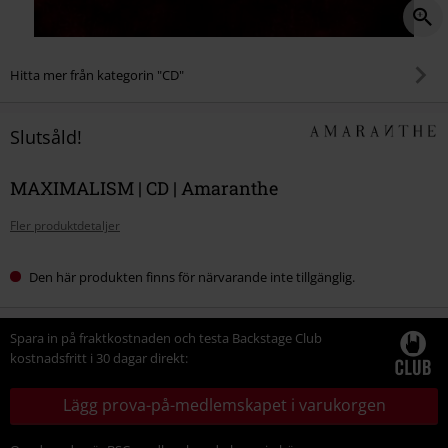
Hitta mer från kategorin "CD"
Slutsåld!
MAXIMALISM | CD | Amaranthe
Fler produktdetaljer
Den här produkten finns för närvarande inte tillgänglig.
Spara in på fraktkostnaden och testa Backstage Club
kostnadsfritt i 30 dagar direkt:
Lägg prova-på-medlemskapet i varukorgen