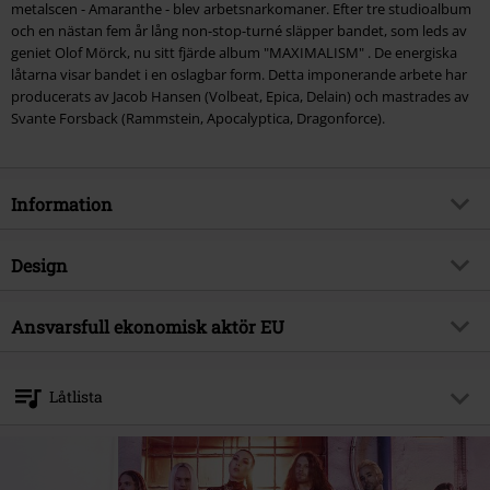
metalscen - Amaranthe - blev arbetsnarkomaner. Efter tre studioalbum
och en nästan fem år lång non-stop-turné släpper bandet, som leds av
geniet Olof Mörck, nu sitt fjärde album "MAXIMALISM" . De energiska
låtarna visar bandet i en oslagbar form. Detta imponerande arbete har
producerats av Jacob Hansen (Volbeat, Epica, Delain) och mastrades av
Svante Forsback (Rammstein, Apocalyptica, Dragonforce).
Information
Artikelnummer
342990
Design
Titel
MAXIMALISM
Produkttyp
CD
Musikgenre
Ansvarsfull ekonomisk aktör EU
Symphonic Metal
Media-format
CD
Produktämne
Band
Virgin Music Group BV
's-Gravelandseweg 80
Band
Amaranthe
Låtlista
1217 EW Hilversum
Releasedatum
21/10/2016
Netherlands
CD 1
product-safety@integralmusic.com
1.
Maximize