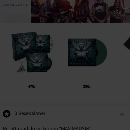
2.
Boomerang
3.
That Song
4.
21
5.
On The Rocks
6.
Limitless
7.
Fury
8.
Faster
9.
Break Down And Cry
10.
Supersonic
11.
Fireball
479:-
339:-
12.
Endlessly
0 Recensioner
Berätta vad du tycker om "MAXIMALISM".