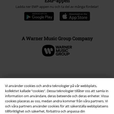
EMP-appen
Ladda ner EMP-appen nu och ta del av många fördelar!
A Warner Music Group Company
Vi använder cookies och andra teknologier på vår webbplats,
kollektivt kallade “cookies". Dessa teknologier tillåter oss att samla in
information om användare, deras beteende och deras enheter. Vissa
cookies placeras av oss, medan andra kommer från våra partners. Vi
och våra partners använder cookies för att säkerställa webbplatsens
tillförlitlighet och säkerhet, förbättra och anpassa din
Juridisk information/Villkor