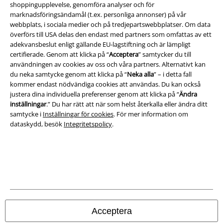
shoppingupplevelse, genomföra analyser och för
Villkor
marknadsföringsändamål (t.ex. personliga annonser) på vår
webbplats, i sociala medier och på tredjepartswebbplatser. Om data
överförs till USA delas den endast med partners som omfattas av ett
Om oss
adekvansbeslut enligt gällande EU-lagstiftning och är lämpligt
certifierade. Genom att klicka på “
Acceptera
” samtycker du till
Ladda ner villkoren
användningen av cookies av oss och våra partners. Alternativt kan
du neka samtycke genom att klicka på “
Neka alla
” – i detta fall
Avfallshantering och miljöskydd
kommer endast nödvändiga cookies att användas. Du kan också
justera dina individuella preferenser genom att klicka på “
Ändra
Försäkran om överensstämmelse
inställningar
.” Du har rätt att när som helst återkalla eller ändra ditt
samtycke i
Inställningar för cookies
. För mer information om
dataskydd, besök
Integritetspolicy
.
Information om tillgänglighet
Inställningar för cookies
Bekräfta ångrat köp
Alla priser inkl. moms.
Fraktkostnad tillkommer.
© 1986-2026 E.M.P. Merchandising HGmbH
Acceptera