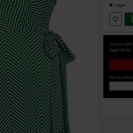
I lager
Spara in på f
dagar direkt:
Om du redan 