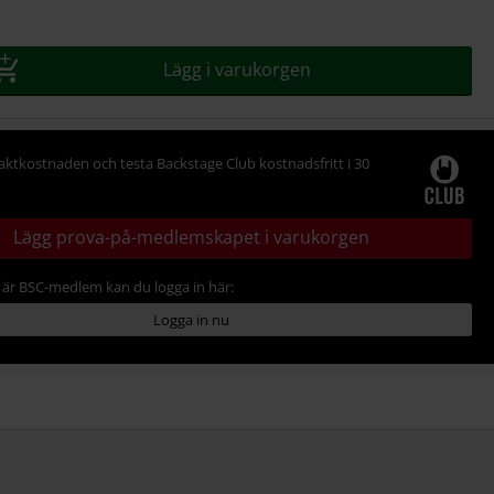
Lägg i varukorgen
raktkostnaden och testa Backstage Club kostnadsfritt i 30
Lägg prova-på-medlemskapet i varukorgen
är BSC-medlem kan du logga in här:
Logga in nu