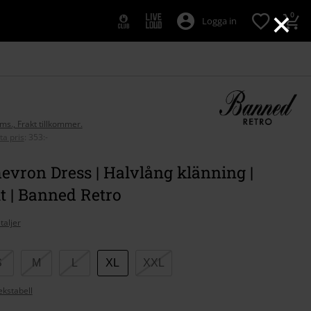
×
0
Logga in
oms., Frakt tillkommer.
ta pris
:
353:-
vron Dress | Halvlång klänning |
t | Banned Retro
taljer
S
M
L
XL
XXL
ekstabell