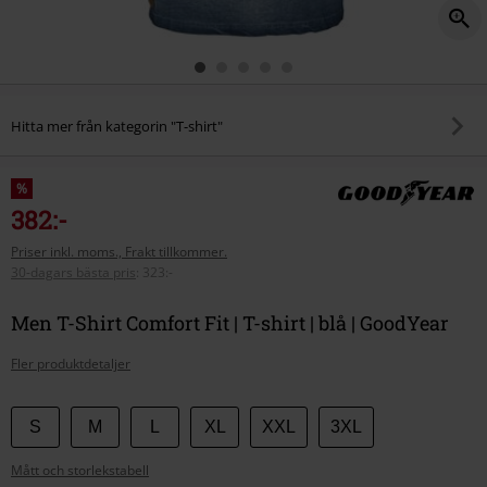
Hitta mer från kategorin "T-shirt"
%
382:-
Priser inkl. moms., Frakt tillkommer.
30-dagars bästa pris
:
323:-
Men T-Shirt Comfort Fit | T-shirt | blå | GoodYear
Fler produktdetaljer
Välj
S
M
L
XL
XXL
3XL
din
Mått och storlekstabell
storlek