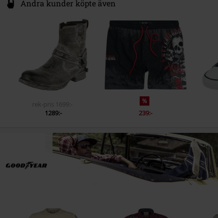
Andra kunder köpte även
%
rek-pris
1699:-
1289:-
239:-