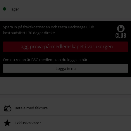
I lager
Spara in på fraktkostnaden och testa Backstage Club
kostnadsfritt i 30 dagar direkt:
Lägg prova-på-medlemskapet i varukorgen
Om du redan är BSC-medlem kan du logga in här:
Logga in nu
Betala med faktura
Exklusiva varor