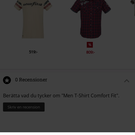
%
519:-
809:-
0 Recensioner
Berätta vad du tycker om "Men T-Shirt Comfort Fit".
Skriv en recension