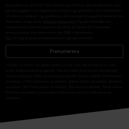
Jag godkänner att E.M.P. Merchandising mbH har rätt att behandla mina
personuppgifter och regelbundet skicka mig nyhetsbrev och information
om deras produkter. Jag godkänner att mina personuppgifter kommer att
behandlas enligt deras
Datasekretesspolicy
. Jag kan återkalla mitt
samtycke när som helst genom att klicka på länken för att avsluta
prenumeration som finns med i alla EMP:s nyhetsbrev.
Här
kan jag avsluta prenumerationen på nyhetsbrevet.
Prenumerera
*Gäller i 4 veckor och gäller endast online. Kan inte kombineras med
andra erbjudanden/kampanjer. Aktuell rabatt dras av när rabattkoden
löses in i kassan. Gäller ej vid köp av biljetter, böcker, media, Rammstein-
produkter, (Till) Lindemann,-produkter, Böhse Onklez-produkter, Broilers-
produkter, Die Toten Hosen-produkter, Die Ärzte-produkter, Feine Sahne
Fischfilet-produkter, presentkort eller varor vars pris inkluderar en
donation.