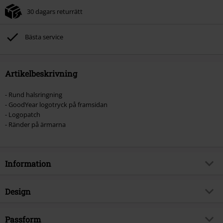
30 dagars returrätt
Bästa service
Artikelbeskrivning
- Rund halsringning
- GoodYear logotryck på framsidan
- Logopatch
- Ränder på ärmarna
Information
Artikelnummer
519345
Design
Titel
Men T-Shirt Comfort Fit
Produkttyp
T-shirt
Brand
Passform
GoodYear