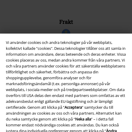
Frakt
Vi använder cookies och andra teknologier på vår webbplats,
kollektivt kallade “cookies". Dessa teknologier tillåter oss att samla in
information om användare, deras beteende och deras enheter. Vissa
EMP-appen
cookies placeras av oss, medan andra kommer från våra partners. Vi
och våra partners använder cookies för att säkerställa webbplatsens
Ladda ner EMP-appen nu och ta del av många fördelar!
tillförlitlighet och säkerhet, förbättra och anpassa din
shoppingupplevelse, genomföra analyser och för
marknadsföringsändamål (t.ex. personliga annonser) på vår
webbplats, i sociala medier och på tredjepartswebbplatser. Om data
överförs till USA delas den endast med partners som omfattas av ett
adekvansbeslut enligt gällande EU-lagstiftning och är lämpligt
A Warner Music Group Company
certifierade. Genom att klicka på “
Acceptera
” samtycker du till
användningen av cookies av oss och våra partners. Alternativt kan
du neka samtycke genom att klicka på “
Neka alla
” – i detta fall
kommer endast nödvändiga cookies att användas. Du kan också
justera dina individuella preferenser genom att klicka på “
Ändra