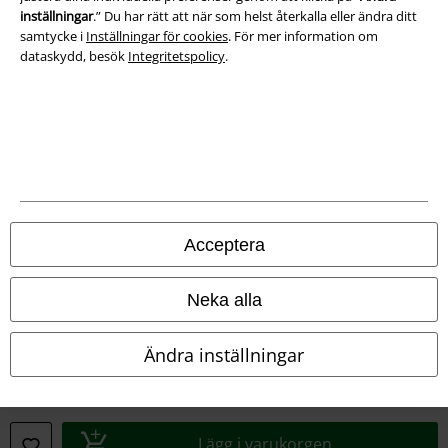
inställningar
.” Du har rätt att när som helst återkalla eller ändra ditt
samtycke i
Inställningar för cookies
. För mer information om
dataskydd, besök
Integritetspolicy
.
Juridisk information/Villkor
Villkor
Acceptera
Om oss
Neka alla
Ladda ner villkoren
Ändra inställningar
Avfallshantering och miljöskydd
Försäkran om överensstämmelse
Lägg i varukorgen