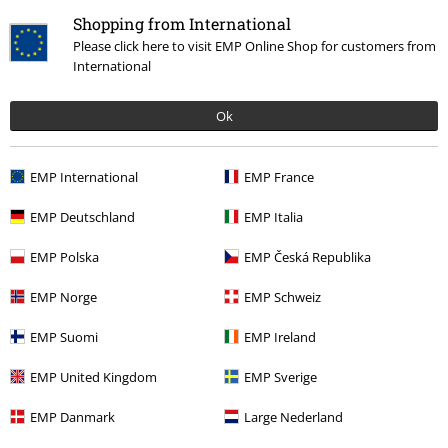
Shopping from International
Please click here to visit EMP Online Shop for customers from
International
Ok
Senast besökt
EMP International
EMP France
EMP Deutschland
EMP Italia
EMP Polska
EMP Česká Republika
EMP Norge
EMP Schweiz
EMP Suomi
EMP Ireland
%
EMP United Kingdom
EMP Sverige
382:-
EMP Danmark
Large Nederland