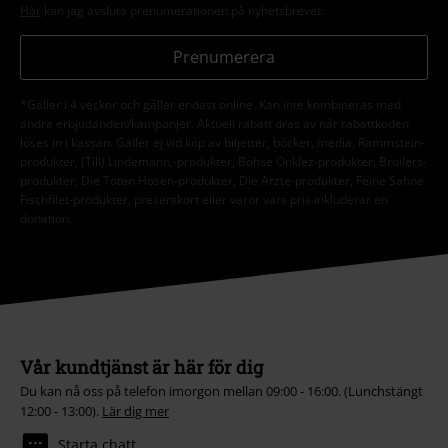
Här
kan jag avsluta prenumerationen på nyhetsbrevet.
Prenumerera
*Gäller i 4 veckor och gäller endast online. Kan inte kombineras med
andra erbjudanden/kampanjer. Aktuell rabatt dras av när rabattkoden
löses in i kassan. Gäller ej vid köp av biljetter, böcker, media, Rammstein-
produkter, (Till) Lindemann,-produkter, Böhse Onklez-produkter, Broilers-
produkter, Die Toten Hosen-produkter, Die Ärzte-produkter, Feine Sahne
Fischfilet-produkter, presentkort eller varor vars pris inkluderar en
donation.
Vår kundtjänst är här för dig
Du kan nå oss på telefon imorgon mellan 09:00 - 16:00. (Lunchstängt
12:00 - 13:00).
Lär dig mer
Starta chatt.