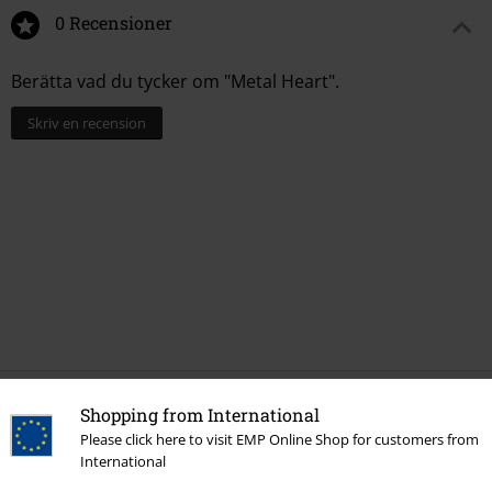
0 Recensioner
Berätta vad du tycker om "Metal Heart".
Skriv en recension
Shopping from International
More categories. More options.
Please click here to visit EMP Online Shop for customers from
Rea %
Media
CDs
International