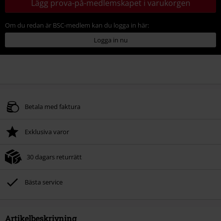
Lägg prova-på-medlemskapet i varukorgen
Om du redan är BSC-medlem kan du logga in här:
Logga in nu
Betala med faktura
Exklusiva varor
30 dagars returrätt
Bästa service
Artikelbeskrivning