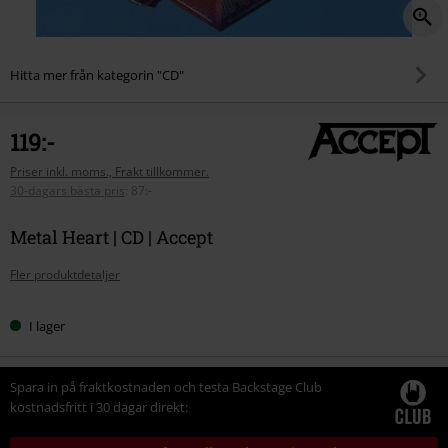
Hitta mer från kategorin "CD"
119:-
Priser inkl. moms., Frakt tillkommer.
30-dagars bästa pris
:
87:-
Metal Heart | CD | Accept
Fler produktdetaljer
I lager
Spara in på fraktkostnaden och testa Backstage Club
kostnadsfritt i 30 dagar direkt: