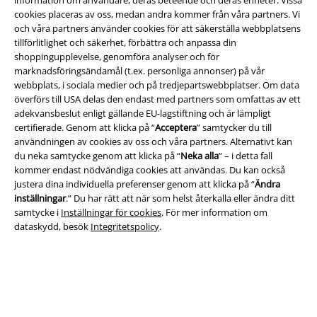
cookies placeras av oss, medan andra kommer från våra partners. Vi
och våra partners använder cookies för att säkerställa webbplatsens
tillförlitlighet och säkerhet, förbättra och anpassa din
Juridisk information/Villkor
shoppingupplevelse, genomföra analyser och för
marknadsföringsändamål (t.ex. personliga annonser) på vår
Villkor
webbplats, i sociala medier och på tredjepartswebbplatser. Om data
överförs till USA delas den endast med partners som omfattas av ett
Om oss
adekvansbeslut enligt gällande EU-lagstiftning och är lämpligt
certifierade. Genom att klicka på “
Acceptera
” samtycker du till
Ladda ner villkoren
användningen av cookies av oss och våra partners. Alternativt kan
du neka samtycke genom att klicka på “
Neka alla
” – i detta fall
kommer endast nödvändiga cookies att användas. Du kan också
Avfallshantering och miljöskydd
justera dina individuella preferenser genom att klicka på “
Ändra
inställningar
.” Du har rätt att när som helst återkalla eller ändra ditt
Försäkran om överensstämmelse
samtycke i
Inställningar för cookies
. För mer information om
dataskydd, besök
Integritetspolicy
.
Information om tillgänglighet
Inställningar för cookies
Bekräfta ångrat köp