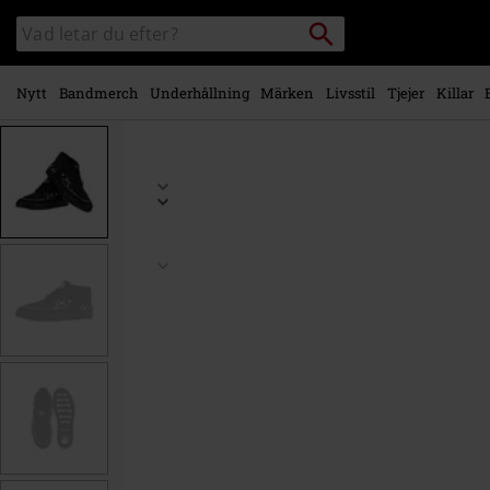
Gå till
Sök
Sök
huvudinnehåll
i
katalogen
Nytt
Bandmerch
Underhållning
Märken
Livsstil
Tjejer
Killar
https://www.emp-
shop.se/p/mid-
creepers/593877.html