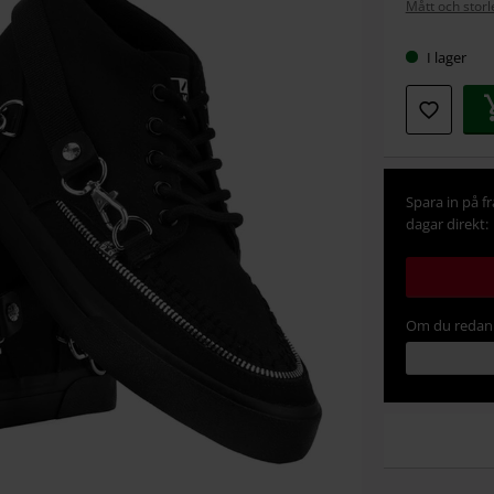
Mått och storl
I lager
Spara in på f
dagar direkt:
Om du redan 