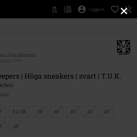
×
0
Logga in
oms., Frakt tillkommer.
ta pris
:
1096:-
epers | Höga sneakers | svart | T.U.K.
e Parts
taljer
7
EU 38
39
40
41
42
43
5
46