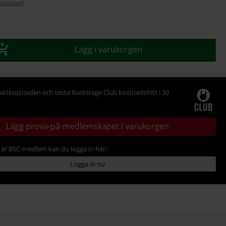
ekstabell
Lägg i varukorgen
raktkostnaden och testa Backstage Club kostnadsfritt i 30
Lägg prova-på-medlemskapet i varukorgen
är BSC-medlem kan du logga in här:
Logga in nu