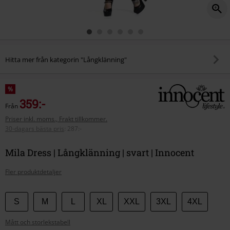
Hitta mer från kategorin "Långklänning"
%
359:-
Från
Priser inkl. moms., Frakt tillkommer.
30-dagars bästa pris
:
287:-
Mila Dress | Långklänning | svart | Innocent
Fler produktdetaljer
Välj
S
M
L
XL
XXL
3XL
4XL
din
Mått och storlekstabell
storlek