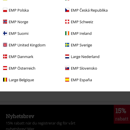
359:-
Från
EMP Polska
EMP Česká Republika
EMP Norge
EMP Schweiz
More categories. More options.
EMP Suomi
EMP Ireland
Plusstorlekar
Tjejer
Klänningar
Långklänningar
EMP United Kingdom
EMP Sverige
Kläder
Klänningar
Långklänningar
EMP Danmark
Large Nederland
Kläder & accessoarer
One-pieces
Klänningar
EMP Österreich
EMP Slovensko
Teman
Svarta kläder
Svarta klänningar
Large Belgique
EMP España
Plusstorlekar
Klänningar
Långklänningar
15%
Nyhetsbrev
rabatt
15% rabatt när du registrerar dig för vårt
nyhetsbrev!
Mer