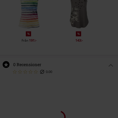
%
%
191:-
143:-
Från
0 Recensioner
0.00