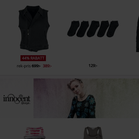
44% RABATT
129:-
rek-pris
699:-
389:-