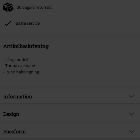
30 dagars returrätt
Bästa service
Artikelbeskrivning
- Lång modell
- Tunna axelband
- Rund halsringning
Information
Artikelnummer
396043
Design
Titel
Mila Dress
Produkttyp
Långklänning
Brand
Passform
Innocent
Klänningstyp
Figurnära klänningar,