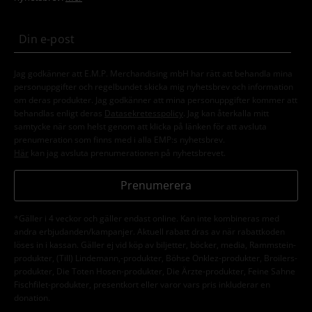
Jag godkänner att E.M.P. Merchandising mbH har rätt att behandla mina
personuppgifter och regelbundet skicka mig nyhetsbrev och information
om deras produkter. Jag godkänner att mina personuppgifter kommer att
behandlas enligt deras
Datasekretesspolicy
. Jag kan återkalla mitt
samtycke när som helst genom att klicka på länken för att avsluta
prenumeration som finns med i alla EMP:s nyhetsbrev.
Här
kan jag avsluta prenumerationen på nyhetsbrevet.
Prenumerera
*Gäller i 4 veckor och gäller endast online. Kan inte kombineras med
andra erbjudanden/kampanjer. Aktuell rabatt dras av när rabattkoden
löses in i kassan. Gäller ej vid köp av biljetter, böcker, media, Rammstein-
produkter, (Till) Lindemann,-produkter, Böhse Onklez-produkter, Broilers-
produkter, Die Toten Hosen-produkter, Die Ärzte-produkter, Feine Sahne
Fischfilet-produkter, presentkort eller varor vars pris inkluderar en
donation.