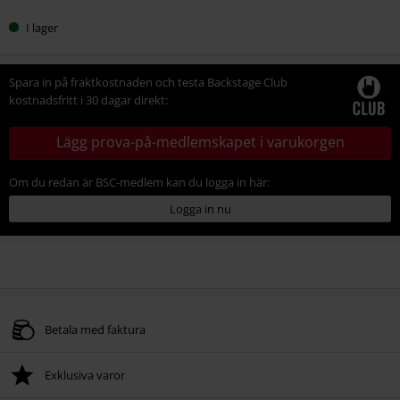
I lager
Spara in på fraktkostnaden och testa Backstage Club
kostnadsfritt i 30 dagar direkt:
Lägg prova-på-medlemskapet i varukorgen
Om du redan är BSC-medlem kan du logga in här:
Logga in nu
Betala med faktura
Exklusiva varor