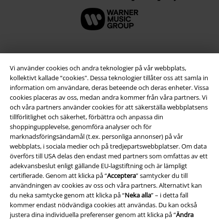
Vi använder cookies och andra teknologier på vår webbplats,
kollektivt kallade “cookies". Dessa teknologier tillåter oss att samla in
information om användare, deras beteende och deras enheter. Vissa
cookies placeras av oss, medan andra kommer från våra partners. Vi
och våra partners använder cookies för att säkerställa webbplatsens
tillförlitlighet och säkerhet, förbättra och anpassa din
shoppingupplevelse, genomföra analyser och för
marknadsföringsändamål (t.ex. personliga annonser) på vår
Juridisk information/Villkor
webbplats, i sociala medier och på tredjepartswebbplatser. Om data
Villkor
överförs till USA delas den endast med partners som omfattas av ett
adekvansbeslut enligt gällande EU-lagstiftning och är lämpligt
certifierade. Genom att klicka på “
Acceptera
” samtycker du till
Om oss
användningen av cookies av oss och våra partners. Alternativt kan
du neka samtycke genom att klicka på “
Neka alla
” – i detta fall
Ladda ner villkoren
kommer endast nödvändiga cookies att användas. Du kan också
justera dina individuella preferenser genom att klicka på “
Ändra