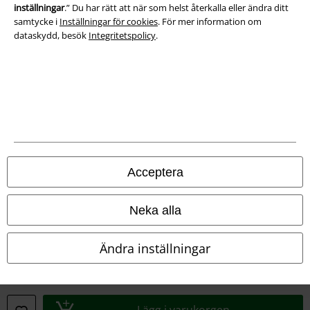
Avfallshantering och miljöskydd
inställningar
.” Du har rätt att när som helst återkalla eller ändra ditt
samtycke i
Inställningar för cookies
. För mer information om
Försäkran om överensstämmelse
dataskydd, besök
Integritetspolicy
.
Information om tillgänglighet
Inställningar för cookies
Bekräfta ångrat köp
Alla priser inkl. moms.
Fraktkostnad tillkommer.
Acceptera
© 1986-2026 E.M.P. Merchandising HGmbH
Neka alla
Ändra inställningar
Våra onlinebutiker
EMP International
EMP France
Lägg i varukorgen