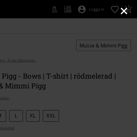
×
0
Logga in
Musse & Mimmi Pigg
oms., Frakt tillkommer.
igg - Bows | T-shirt | rödmelerad |
& Mimmi Pigg
taljer
M
L
XL
XXL
ekstabell