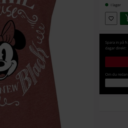
I lager
Spara in på f
dagar direkt:
Om du redan 