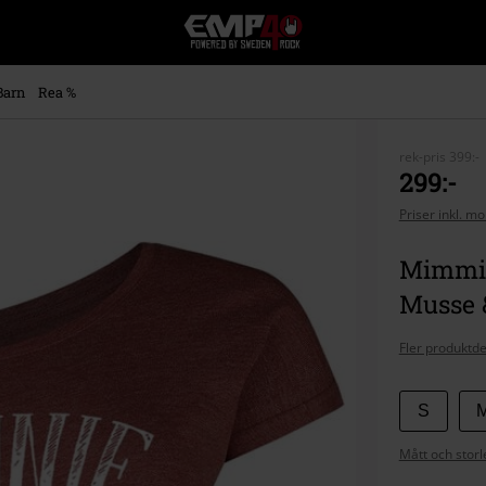
EMP
-
Musik,
Film,
Barn
Rea %
TV
&
Spelmerch
rek-pris
399:-
-
299:-
Alternativt
Priser inkl. m
Mode
Mimmi P
Musse 
Fler produktde
Välj
S
din
Mått och storl
storlek