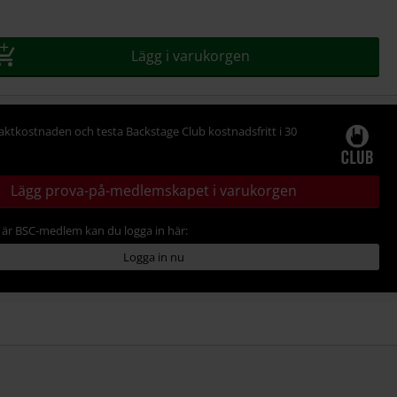
Lägg i varukorgen
raktkostnaden och testa Backstage Club kostnadsfritt i 30
Lägg prova-på-medlemskapet i varukorgen
är BSC-medlem kan du logga in här:
Logga in nu