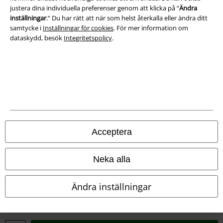
Om oss
justera dina individuella preferenser genom att klicka på “
Ändra
inställningar
.” Du har rätt att när som helst återkalla eller ändra ditt
samtycke i
Inställningar för cookies
. För mer information om
Ladda ner villkoren
dataskydd, besök
Integritetspolicy
.
Avfallshantering och miljöskydd
Försäkran om överensstämmelse
Information om tillgänglighet
Inställningar för cookies
Acceptera
Bekräfta ångrat köp
Neka alla
Alla priser inkl. moms.
Fraktkostnad tillkommer.
© 1986-2026 E.M.P. Merchandising HGmbH
Ändra inställningar