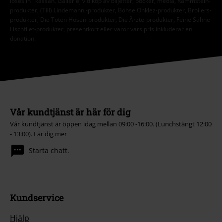
löses in i kassan. Gäller ej vid köp av biljetter, böcker, media, Rammstein-
produkter, (Till) Lindemann,-produkter, Böhse Onklez-produkter, Broilers-
produkter, Die Toten Hosen-produkter, Die Ärzte-produkter, Feine Sahne
Fischfilet-produkter, presentkort eller varor vars pris inkluderar en
donation.
Vår kundtjänst är här för dig
Vår kundtjänst är öppen idag mellan 09:00 -16:00. (Lunchstängt 12:00
- 13:00).
Lär dig mer
Starta chatt.
Kundservice
Hjälp