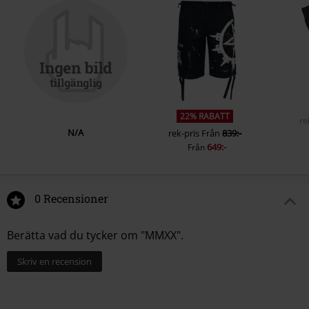
22% RABATT
re
N/A
rek-pris
Från
839:-
649:-
Från
0 Recensioner
Berätta vad du tycker om "MMXX".
Skriv en recension