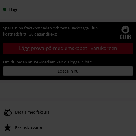
I lager
Spara in på fraktkostnaden och testa Backstage Club
kostnadsfritt i 30 dagar direkt:
Lägg prova-på-medlemskapet i varukorgen
Om du redan är BSC-medlem kan du logga in här:
Logga in nu
Betala med faktura
Exklusiva varor