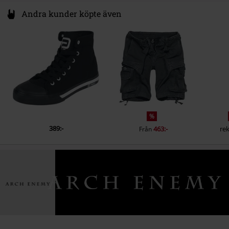
Andra kunder köpte även
%
389:-
463:-
rek
Från