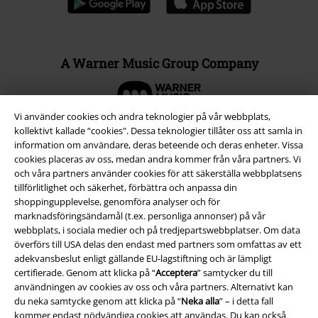
A Warner Music Group Company
Vi använder cookies och andra teknologier på vår webbplats,
kollektivt kallade “cookies". Dessa teknologier tillåter oss att samla in
information om användare, deras beteende och deras enheter. Vissa
cookies placeras av oss, medan andra kommer från våra partners. Vi
och våra partners använder cookies för att säkerställa webbplatsens
tillförlitlighet och säkerhet, förbättra och anpassa din
shoppingupplevelse, genomföra analyser och för
marknadsföringsändamål (t.ex. personliga annonser) på vår
webbplats, i sociala medier och på tredjepartswebbplatser. Om data
överförs till USA delas den endast med partners som omfattas av ett
adekvansbeslut enligt gällande EU-lagstiftning och är lämpligt
Juridisk information/Villkor
certifierade. Genom att klicka på “
Acceptera
” samtycker du till
användningen av cookies av oss och våra partners. Alternativt kan
Villkor
du neka samtycke genom att klicka på “
Neka alla
” – i detta fall
kommer endast nödvändiga cookies att användas. Du kan också