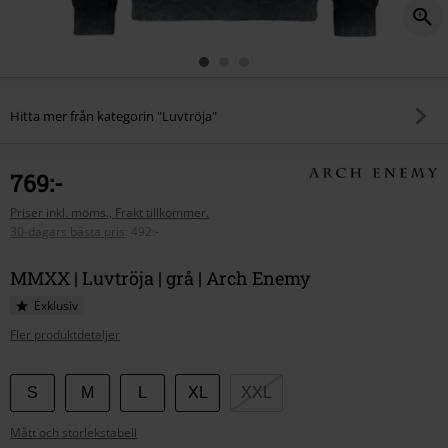
Hitta mer från kategorin "Luvtröja"
769:-
Priser inkl. moms., Frakt tillkommer.
30-dagars bästa pris
:
492:-
MMXX | Luvtröja | grå | Arch Enemy
Exklusiv
Fler produktdetaljer
Välj
S
M
L
XL
XXL
din
Mått och storlekstabell
storlek