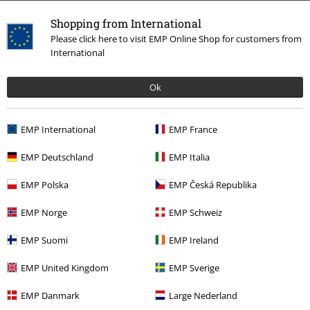
Shopping from International
Please click here to visit EMP Online Shop for customers from
International
Ok
EMP International
EMP France
More categories. More options.
EMP Deutschland
EMP Italia
Kläder & accessoarer
Toppar
Luvjackor
EMP Polska
EMP Česká Republika
Kläder
Tröjor
Luvtröjor & Luvjackor
EMP Norge
EMP Schweiz
Bandmerch
Top Bands
Arch Enemy
Kläder
EMP Suomi
EMP Ireland
Bandmerch
Kläder
Tröjor & Luvtröjor
Luvtröjor & Luvjackor
EMP United Kingdom
EMP Sverige
Bandmerch
Genre
Melodic Death Metal
EMP Danmark
Large Nederland