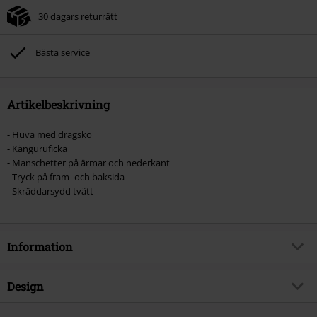
30 dagars returrätt
Bästa service
Artikelbeskrivning
- Huva med dragsko
- Känguruficka
- Manschetter på ärmar och nederkant
- Tryck på fram- och baksida
- Skräddarsydd tvätt
Information
Artikelnummer
581063
Design
Titel
MMXX