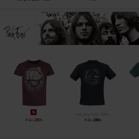
%
rek-pris
Från
399:-
280:-
289:-
Från
Från