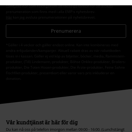
behandlas enligt deras
Datasekretesspolicy
. Jag kan återkalla mitt
samtycke när som helst genom att klicka på länken för att avsluta
prenumeration som finns med i alla EMP:s nyhetsbrev.
Här
kan jag avsluta prenumerationen på nyhetsbrevet.
Prenumerera
*Gäller i 4 veckor och gäller endast online. Kan inte kombineras med
andra erbjudanden/kampanjer. Aktuell rabatt dras av när rabattkoden
löses in i kassan. Gäller ej vid köp av biljetter, böcker, media, Rammstein-
produkter, (Till) Lindemann,-produkter, Böhse Onklez-produkter, Broilers-
produkter, Die Toten Hosen-produkter, Die Ärzte-produkter, Feine Sahne
Fischfilet-produkter, presentkort eller varor vars pris inkluderar en
donation.
Vår kundtjänst är här för dig
Du kan nå oss på telefon imorgon mellan 09:00 - 16:00. (Lunchstängt