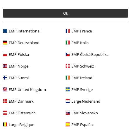
Rea %
Accessoarer
Sjalar & Bandanas
Ok
Bandmerch
Genre
Rock
Bandmerch
Top Bands
Pink Floyd
EMP International
EMP France
Teman
Gåvoidéer
Musikfans
EMP Deutschland
EMP Italia
EMP Polska
EMP Česká Republika
15%
EMP Norge
EMP Schweiz
Nyhetsbrev
rabatt
15% rabatt när du registrerar dig för vårt
EMP Suomi
EMP Ireland
nyhetsbrev!
Mer
EMP United Kingdom
EMP Sverige
EMP Danmark
Large Nederland
EMP Österreich
EMP Slovensko
Jag godkänner att E.M.P. Merchandising mbH har rätt att behandla mina
personuppgifter och regelbundet skicka mig nyhetsbrev och information
Large Belgique
EMP España
om deras produkter. Jag godkänner att mina personuppgifter kommer att