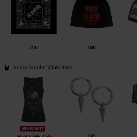
EUAR@ie.ia-net.com
219:-
169:-
Andra kunder köpte även
60% RABATT
re
102:-
rek-pris
399:-
159:-