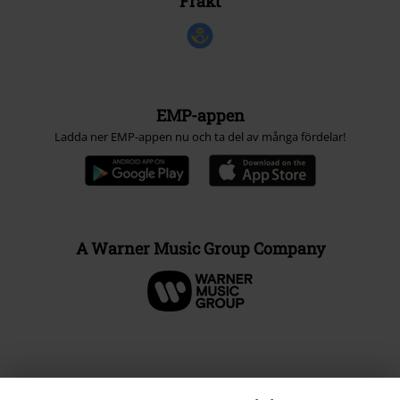
Frakt
EMP-appen
Ladda ner EMP-appen nu och ta del av många fördelar!
A Warner Music Group Company