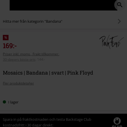
Hitta mer från kategorin "Bandana"
%
169:-
Priser inkl. moms., Frakt tillkommer.
30-dagars bästa pris
:
144:-
Mosaics | Bandana | svart | Pink Floyd
Fler produktdetaljer
Välj
I lager
din
storlek
Spara in på fraktkostnaden och testa Backstage Club
kostnadsfritt i 30 dagar direkt: