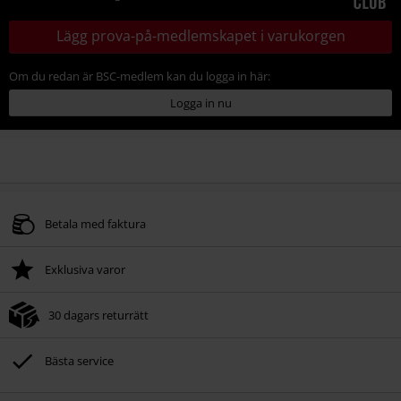
Lägg prova-på-medlemskapet i varukorgen
Om du redan är BSC-medlem kan du logga in här:
Logga in nu
Betala med faktura
Exklusiva varor
30 dagars returrätt
Bästa service