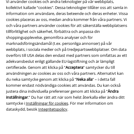
Vi använder cookies och andra teknologier på vår webbplats,
kollektivt kallade “cookies". Dessa teknologier tillåter oss att samla in
information om användare, deras beteende och deras enheter. Vissa
cookies placeras av oss, medan andra kommer från våra partners. Vi
och våra partners använder cookies för att säkerställa webbplatsens
tillförlitlighet och säkerhet, förbättra och anpassa din
Juridisk information/Villkor
shoppingupplevelse, genomföra analyser och för
marknadsföringsändamål (t.ex. personliga annonser) på vår
Villkor
webbplats, i sociala medier och på tredjepartswebbplatser. Om data
överförs till USA delas den endast med partners som omfattas av ett
Om oss
adekvansbeslut enligt gällande EU-lagstiftning och är lämpligt
certifierade. Genom att klicka på “
Acceptera
” samtycker du till
användningen av cookies av oss och våra partners. Alternativt kan
Ladda ner villkoren
du neka samtycke genom att klicka på “
Neka alla
” – i detta fall
kommer endast nödvändiga cookies att användas. Du kan också
Avfallshantering och miljöskydd
justera dina individuella preferenser genom att klicka på “
Ändra
inställningar
.” Du har rätt att när som helst återkalla eller ändra ditt
Försäkran om överensstämmelse
samtycke i
Inställningar för cookies
. För mer information om
dataskydd, besök
Integritetspolicy
.
Information om tillgänglighet
Inställningar för cookies