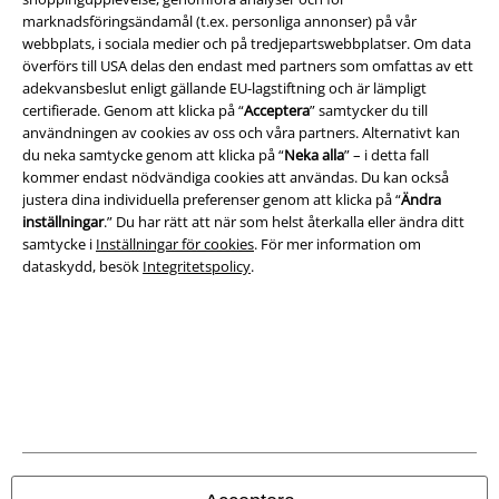
marknadsföringsändamål (t.ex. personliga annonser) på vår
webbplats, i sociala medier och på tredjepartswebbplatser. Om data
överförs till USA delas den endast med partners som omfattas av ett
adekvansbeslut enligt gällande EU-lagstiftning och är lämpligt
certifierade. Genom att klicka på “
Acceptera
” samtycker du till
användningen av cookies av oss och våra partners. Alternativt kan
Juridisk information/Villkor
du neka samtycke genom att klicka på “
Neka alla
” – i detta fall
Villkor
kommer endast nödvändiga cookies att användas. Du kan också
justera dina individuella preferenser genom att klicka på “
Ändra
inställningar
.” Du har rätt att när som helst återkalla eller ändra ditt
Om oss
samtycke i
Inställningar för cookies
. För mer information om
dataskydd, besök
Integritetspolicy
.
Ladda ner villkoren
Avfallshantering och miljöskydd
Försäkran om överensstämmelse
Information om tillgänglighet
Inställningar för cookies