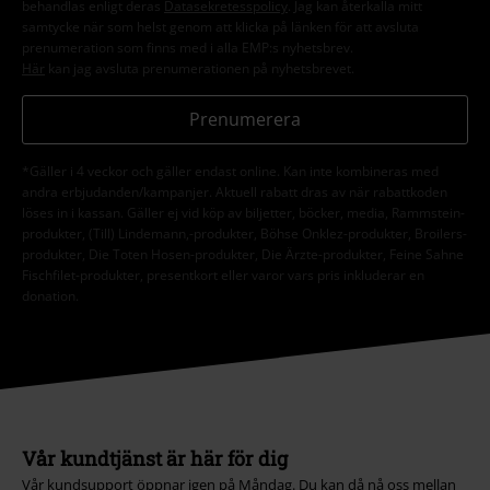
behandlas enligt deras
Datasekretesspolicy
. Jag kan återkalla mitt
samtycke när som helst genom att klicka på länken för att avsluta
prenumeration som finns med i alla EMP:s nyhetsbrev.
Här
kan jag avsluta prenumerationen på nyhetsbrevet.
Prenumerera
*Gäller i 4 veckor och gäller endast online. Kan inte kombineras med
andra erbjudanden/kampanjer. Aktuell rabatt dras av när rabattkoden
löses in i kassan. Gäller ej vid köp av biljetter, böcker, media, Rammstein-
produkter, (Till) Lindemann,-produkter, Böhse Onklez-produkter, Broilers-
produkter, Die Toten Hosen-produkter, Die Ärzte-produkter, Feine Sahne
Fischfilet-produkter, presentkort eller varor vars pris inkluderar en
donation.
Vår kundtjänst är här för dig
Vår kundsupport öppnar igen på Måndag. Du kan då nå oss mellan