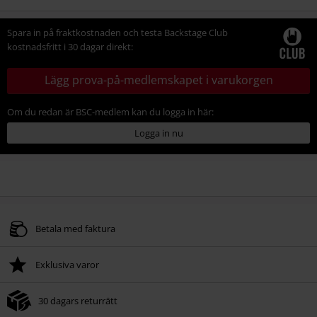
Spara in på fraktkostnaden och testa Backstage Club
kostnadsfritt i 30 dagar direkt:
Lägg prova-på-medlemskapet i varukorgen
Om du redan är BSC-medlem kan du logga in här:
Logga in nu
Betala med faktura
Exklusiva varor
30 dagars returrätt