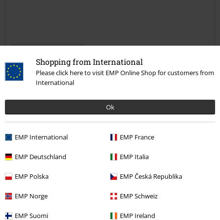
Verifierad recension
Shopping from International
Hade du någon nytta av den här recensionen?
Please click here to visit EMP Online Shop for customers from
International
Ok
Kommentar
EMP International
EMP France
Jonas K.
EMP Deutschland
EMP Italia
41 Recensioner
Postat den: söndag, 11 juni 2017
EMP Polska
EMP Česká Republika
EMP Norge
EMP Schweiz
Så fin att nån stal den
Denna pin skulle bli pricken över i:et på min Lemmy-hatt. Hade
Skicka kommentar
EMP Suomi
EMP Ireland
hittat rät modell (dyr som fan), fått tag på rätt korslagda sablar