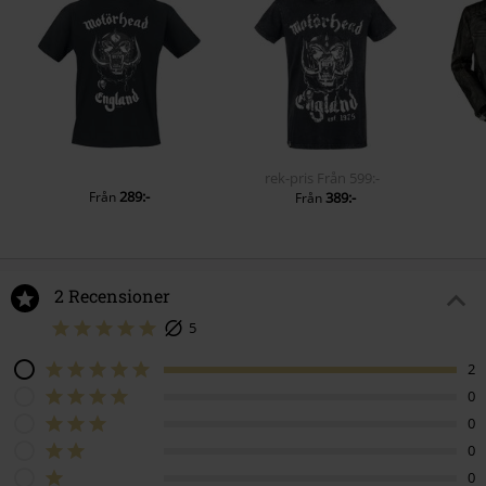
rek-pris
Från
599:-
289:-
Från
389:-
Från
2 Recensioner
5
2
0
0
0
0