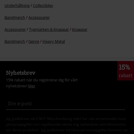
Underhållning
Collectibles
Bandmerch
Accessoarer
Accessoarer
Tygmärken & Knappar
Knappar
Bandmerch
Genre
Heavy Metal
15%
Nyhetsbrev
rabatt
15% rabatt när du registrerar dig för vårt
nyhetsbrev!
Mer
Jag godkänner att E.M.P. Merchandising mbH har rätt att behandla mina
personuppgifter och regelbundet skicka mig nyhetsbrev och information
om deras produkter. Jag godkänner att mina personuppgifter kommer att