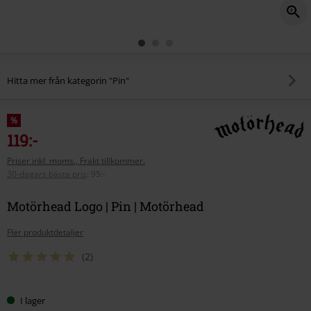
Hitta mer från kategorin "Pin"
%
119:-
Priser inkl. moms., Frakt tillkommer.
30-dagars bästa pris
:
95:-
Motörhead Logo | Pin | Motörhead
Fler produktdetaljer
(2)
I lager