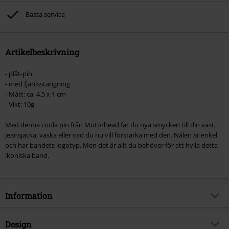
Bästa service
Artikelbeskrivning
- plåt-pin
- med fjärilsstängning
- Mått: ca. 4.5 x 1 cm
- Vikt: 10g
Med denna coola pin från Motörhead får du nya smycken till din väst,
jeansjacka, väska eller vad du nu vill förstärka med den. Nålen är enkel
och har bandets logotyp. Men det är allt du behöver för att hylla detta
ikoniska band.
Information
Artikelnummer
351315
Design