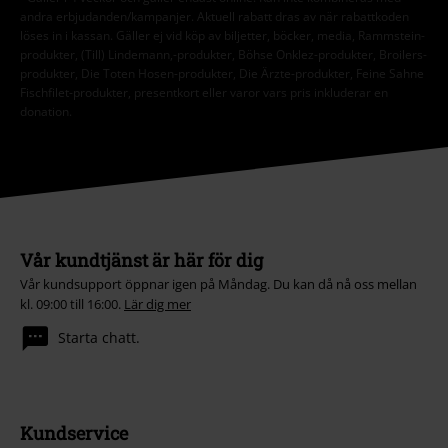
andra erbjudanden/kampanjer. Aktuell rabatt dras av när rabattkoden
löses in i kassan. Gäller ej vid köp av biljetter, böcker, media, Rammstein-
produkter, (Till) Lindemann,-produkter, Böhse Onklez-produkter, Broilers-
produkter, Die Toten Hosen-produkter, Die Ärzte-produkter, Feine Sahne
Fischfilet-produkter, presentkort eller varor vars pris inkluderar en
donation.
Vår kundtjänst är här för dig
Vår kundsupport öppnar igen på Måndag. Du kan då nå oss mellan
kl. 09:00 till 16:00.
Lär dig mer
Starta chatt.
Kundservice