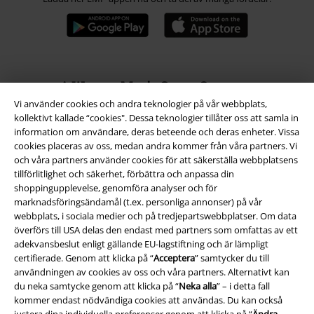
A Warner Music Group Company
Vi använder cookies och andra teknologier på vår webbplats,
kollektivt kallade “cookies". Dessa teknologier tillåter oss att samla in
information om användare, deras beteende och deras enheter. Vissa
cookies placeras av oss, medan andra kommer från våra partners. Vi
och våra partners använder cookies för att säkerställa webbplatsens
tillförlitlighet och säkerhet, förbättra och anpassa din
shoppingupplevelse, genomföra analyser och för
marknadsföringsändamål (t.ex. personliga annonser) på vår
webbplats, i sociala medier och på tredjepartswebbplatser. Om data
överförs till USA delas den endast med partners som omfattas av ett
adekvansbeslut enligt gällande EU-lagstiftning och är lämpligt
certifierade. Genom att klicka på “
Acceptera
” samtycker du till
användningen av cookies av oss och våra partners. Alternativt kan
du neka samtycke genom att klicka på “
Neka alla
” – i detta fall
Juridisk information/Villkor
kommer endast nödvändiga cookies att användas. Du kan också
justera dina individuella preferenser genom att klicka på “
Ändra