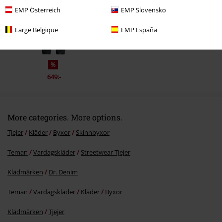
EMP Österreich
EMP Slovensko
Skicka kommentar
Large Belgique
EMP España
%
649:-
More categories. More options.
Tjejer
Kläder
Byxor
Skinnbyxor
Teman
Vardagskläder
Streetwear Tjejer
Klädmärken
Dr. Denim
Teman
Vardagskläder
Kläder
Byxor
Klädmärken
Tjejer