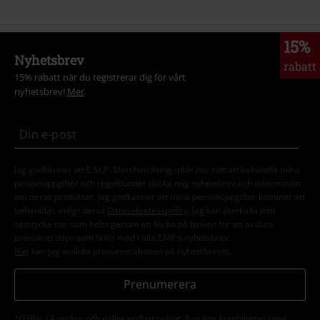
15%
Nyhetsbrev
rabatt
15% rabatt när du registrerar dig för vårt
nyhetsbrev!
Mer
Jag godkänner att E.M.P. Merchandising mbH har rätt att behandla mina
personuppgifter och regelbundet skicka mig nyhetsbrev och information
om deras produkter. Jag godkänner att mina personuppgifter kommer att
behandlas enligt deras
Datasekretesspolicy
. Jag kan återkalla mitt
samtycke när som helst genom att klicka på länken för att avsluta
prenumeration som finns med i alla EMP:s nyhetsbrev.
Här
kan jag avsluta prenumerationen på nyhetsbrevet.
Prenumerera
*Gäller i 4 veckor och gäller endast online. Kan inte kombineras med