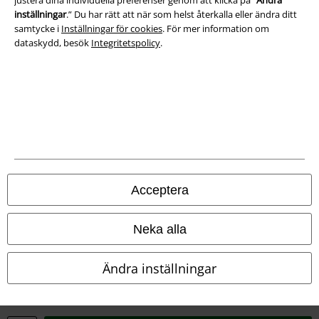
Villkor
inställningar
.” Du har rätt att när som helst återkalla eller ändra ditt
samtycke i
Inställningar för cookies
. För mer information om
Om oss
dataskydd, besök
Integritetspolicy
.
Ladda ner villkoren
Avfallshantering och miljöskydd
Försäkran om överensstämmelse
Information om tillgänglighet
Acceptera
Inställningar för cookies
Bekräfta ångrat köp
Neka alla
Alla priser inkl. moms.
Fraktkostnad tillkommer.
Ändra inställningar
© 1986-2026 E.M.P. Merchandising HGmbH