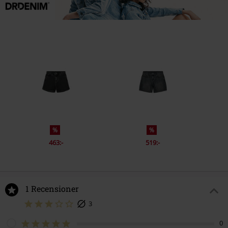
%
%
463:-
519:-
1 Recensioner
3
0