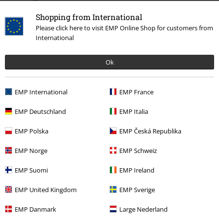
?
Shopping from International
Please click here to visit EMP Online Shop for customers from
Är jag knäpp eller var finns informationen om vilken storlek
International
modellen bär?
Ok
EMP International
EMP France
Hade du någon nytta av den här recensionen?
EMP Deutschland
EMP Italia
EMP Polska
EMP Česká Republika
Kommentar
EMP Norge
EMP Schweiz
EMP Suomi
EMP Ireland
Senast besökt
EMP United Kingdom
EMP Sverige
EMP Danmark
Large Nederland