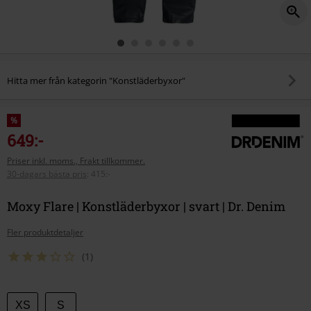
Hitta mer från kategorin "Konstläderbyxor"
%
649:-
Priser inkl. moms., Frakt tillkommer.
30-dagars bästa pris
:
415:-
Moxy Flare | Konstläderbyxor | svart | Dr. Denim
Fler produktdetaljer
(1)
Välj
XS
S