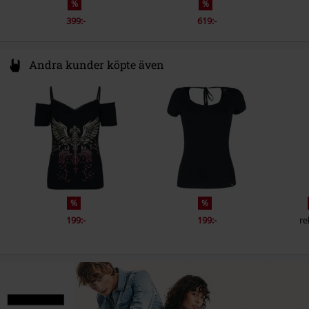
%
%
399:-
619:-
Andra kunder köpte även
%
%
199:-
199:-
re