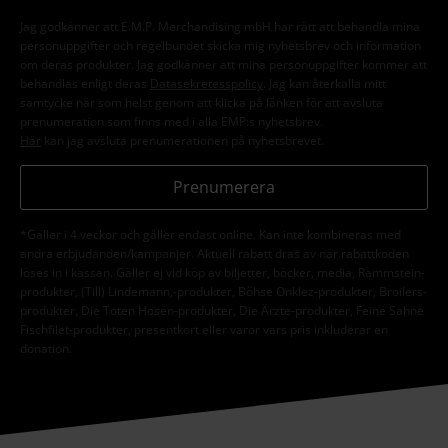
Jag godkänner att E.M.P. Merchandising mbH har rätt att behandla mina
personuppgifter och regelbundet skicka mig nyhetsbrev och information
om deras produkter. Jag godkänner att mina personuppgifter kommer att
behandlas enligt deras
Datasekretesspolicy
. Jag kan återkalla mitt
samtycke när som helst genom att klicka på länken för att avsluta
prenumeration som finns med i alla EMP:s nyhetsbrev.
Här
kan jag avsluta prenumerationen på nyhetsbrevet.
Prenumerera
*Gäller i 4 veckor och gäller endast online. Kan inte kombineras med
andra erbjudanden/kampanjer. Aktuell rabatt dras av när rabattkoden
löses in i kassan. Gäller ej vid köp av biljetter, böcker, media, Rammstein-
produkter, (Till) Lindemann,-produkter, Böhse Onklez-produkter, Broilers-
produkter, Die Toten Hosen-produkter, Die Ärzte-produkter, Feine Sahne
Fischfilet-produkter, presentkort eller varor vars pris inkluderar en
donation.