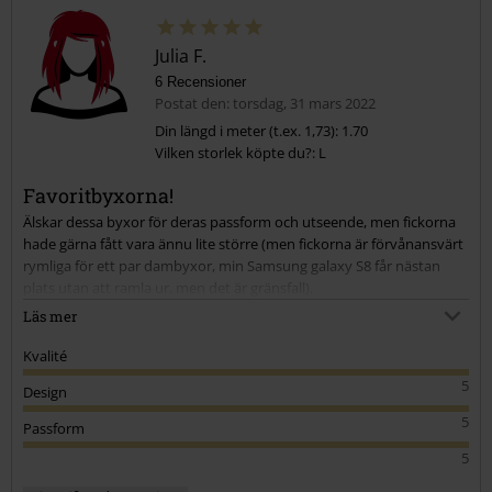
Julia F.
6 Recensioner
Postat den: torsdag, 31 mars 2022
Din längd i meter (t.ex. 1,73): 1.70
Vilken storlek köpte du?: L
Favoritbyxorna!
Älskar dessa byxor för deras passform och utseende, men fickorna
hade gärna fått vara ännu lite större (men fickorna är förvånansvärt
rymliga för ett par dambyxor, min Samsung galaxy S8 får nästan
plats utan att ramla ur, men det är gränsfall).
Viktigt att kolla storleken, jag brukar kunna ha storlek 38 på kjolar
Läs mer
och byxor (vilket jag skulle vilja kalla M) men i det här fallet fick jag
köpa L
Kvalité
5
Design
5
Passform
5