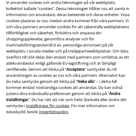
Vi använder cookies och andra teknologier på vår webbplats,
kollektivt kallade “cookies". Dessa teknologier tillåter oss att samla in
information om användare, deras beteende och deras enheter. Vissa
cookies placeras av oss, medan andra kommer från våra partners. Vi
och våra partners använder cookies för att säkerställa webbplatsens
tillförlitlighet och säkerhet, förbättra och anpassa din
shoppingupplevelse, genomföra analyser och för
marknadsföringsändamål (t.ex. personliga annonser) på vår
webbplats, i sociala medier och på tredjepartswebbplatser. Om data
överförs till USA delas den endast med partners som omfattas av ett
Juridisk information/Villkor
adekvansbeslut enligt gällande EU-lagstiftning och är lämpligt
certifierade. Genom att klicka på “
Acceptera
” samtycker du till
Villkor
användningen av cookies av oss och våra partners. Alternativt kan
du neka samtycke genom att klicka på “
Neka alla
” – i detta fall
Om oss
kommer endast nödvändiga cookies att användas. Du kan också
justera dina individuella preferenser genom att klicka på “
Ändra
Ladda ner villkoren
inställningar
.” Du har rätt att när som helst återkalla eller ändra ditt
samtycke i
Inställningar för cookies
. För mer information om
dataskydd, besök
Integritetspolicy
.
Avfallshantering och miljöskydd
Försäkran om överensstämmelse