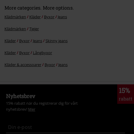
More categories. More options.
Klädmärken
Kläder
Byxor
Jeans
Klädmärken
Tjejer
Kläder
Byxor
Jeans
Skinny jeans
Kläder
Byxor
Långbyxor
Kläder & accessoarer
Byxor
Jeans
15%
Nyhetsbrev
rabatt
15% rabatt när du registrerar dig för vårt
nyhetsbrev!
Mer