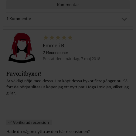
Kommentar
1 Kommentar
Monica B.
Postat den: torsdag, 18 mars 2021 17:37:32
Köpt ett 3:e par och det lär bli flera.. Favoritjeans!
Emmeli B.
2 Recensioner
Postat den: måndag, 7 maj 2018
Hjälpte den här informationen dig?
Skicka kommentar
Favoritbyxor!
Är väldigt nöjd med dessa. Har köpt dessa byxor flera gånger nu. Så
fort de börjar slitas ut köper jag ett nytt par. Höga i midjan, vilket jag
gillar.
Verifierad recension
Hade du någon nytta av den här recensionen?