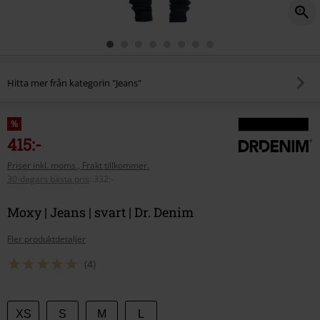
Hitta mer från kategorin "Jeans"
%
415:-
Priser inkl. moms., Frakt tillkommer.
30-dagars bästa pris
:
332:-
Moxy | Jeans | svart | Dr. Denim
Fler produktdetaljer
(4)
Välj
XS
S
M
L