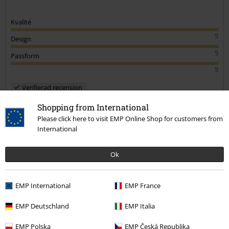
Kvalité
5
Design
5
Passform
5
Verifierad recension
Hade du någon nytta av den här recensionen?
Shopping from International
Please click here to visit EMP Online Shop for customers from
International
Kommentar
Ok
EMP International
EMP France
Monica B.
EMP Deutschland
EMP Italia
47 Recensioner
Postat den: onsdag, 18 december 2019
EMP Polska
EMP Česká Republika