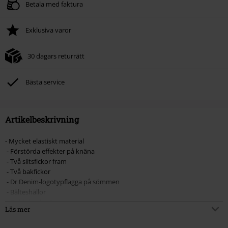
Betala med faktura
Exklusiva varor
30 dagars returrätt
Bästa service
Artikelbeskrivning
- Mycket elastiskt material
- Förstörda effekter på knäna
- Två slitsfickor fram
- Två bakfickor
- Dr Denim-logotypflagga på sömmen
- Bälteshällor
- Dold dragkedja
Läs mer
Den svenska tillverkaren av högkvalitativa jeans - Dr Denim - har gett