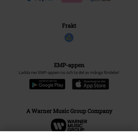
Frakt
EMP-appen
Ladda ner EMP-appen nu och ta del av många fördelar!
A Warner Music Group Company