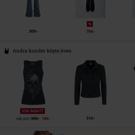
%
309:-
769:-
Andra kunder köpte även
50% RABATT
519:-
rek-pris
399:-
199:-