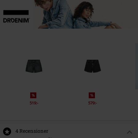
%
%
519:-
579:-
4 Recensioner