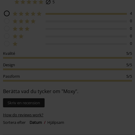
5
4
0
0
0
0
Kvalité
5/5
Design
5/5
Passform
5/5
Berätta vad du tycker om "Moxy".
Skriv en recension
How do reviews work?
Sortera efter
Datum
Hjälpsam