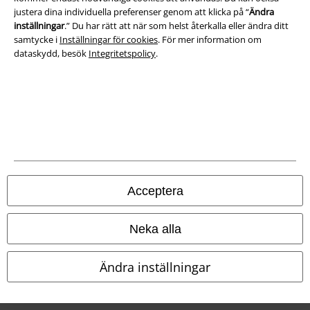
justera dina individuella preferenser genom att klicka på “
Ändra
Avfallshantering och miljöskydd
inställningar
.” Du har rätt att när som helst återkalla eller ändra ditt
samtycke i
Inställningar för cookies
. För mer information om
Försäkran om överensstämmelse
dataskydd, besök
Integritetspolicy
.
Information om tillgänglighet
Inställningar för cookies
Bekräfta ångrat köp
Alla priser inkl. moms.
Fraktkostnad tillkommer.
© 1986-2026 E.M.P. Merchandising HGmbH
Acceptera
Neka alla
Våra onlinebutiker
Ändra inställningar
EMP International