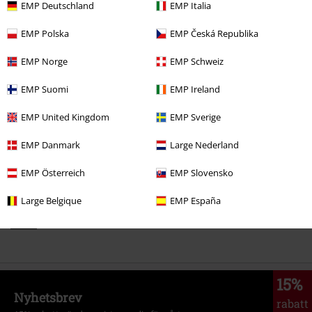
EMP Deutschland
EMP Italia
rek-pris
599:-
309:-
EMP Polska
EMP Česká Republika
EMP Norge
EMP Schweiz
More categories. More options.
EMP Suomi
EMP Ireland
Klädmärken
Kläder
EMP United Kingdom
EMP Sverige
Klädmärken
Tjejer
EMP Danmark
Large Nederland
Klädmärken
Märken från EMP
T-shirts & Toppar
Toppar
EMP Österreich
EMP Slovensko
Rea %
Tjejer
Kläder
T-shirts & Toppar
Toppar
Large Belgique
EMP España
Klädmärken
Märken från EMP
Tjejer
Black Premium by EMP
Kläder
15%
Nyhetsbrev
rabatt
15% rabatt när du registrerar dig för vårt