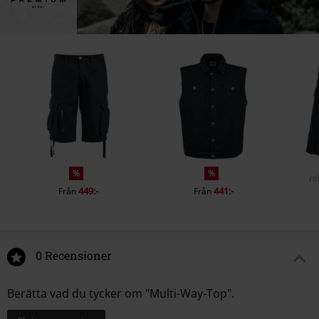
%
%
re
449:-
441:-
Från
Från
0 Recensioner
Berätta vad du tycker om "Multi-Way-Top".
Skriv en recension