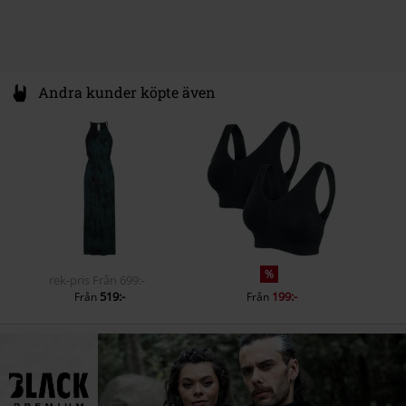
51% RABATT
%
rek-pris
299:-
144:-
169:-
Andra kunder köpte även
%
rek-pris
Från
699:-
519:-
199:-
Från
Från