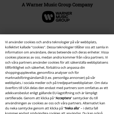
A Warner Music Group Company
Vi använder cookies och andra teknologier på vår webbplats,
kollektivt kallade “cookies". Dessa teknologier tillåter oss att samla in
information om användare, deras beteende och deras enheter. Vissa
cookies placeras av oss, medan andra kommer från våra partners. Vi
och våra partners använder cookies för att säkerställa webbplatsens
tillförlitlighet och säkerhet, förbättra och anpassa din
shoppingupplevelse, genomföra analyser och för
Juridisk information/Villkor
marknadsföringsändamål (t.ex. personliga annonser) på vår
webbplats, i sociala medier och på tredjepartswebbplatser. Om data
Villkor
överförs till USA delas den endast med partners som omfattas av ett
adekvansbeslut enligt gällande EU-lagstiftning och är lämpligt
Om oss
certifierade. Genom att klicka på “
Acceptera
” samtycker du till
användningen av cookies av oss och våra partners. Alternativt kan
Ladda ner villkoren
du neka samtycke genom att klicka på “
Neka alla
” – i detta fall
kommer endast nödvändiga cookies att användas. Du kan också