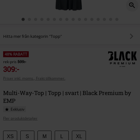
Hitta mer från kategorin "Topp"
48% RABATT
rek-pris
599:-
309:-
Priser inkl. moms., Frakt tillkommer.
Multi-Way-Top | Topp | svart | Black Premium by
EMP
Exklusiv
Fler produktdetaljer
Välj
XS
S
M
L
XL