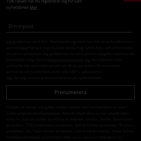
nyhetsbrev!
Mer
Jag godkänner att E.M.P. Merchandising mbH har rätt att behandla mina
personuppgifter och regelbundet skicka mig nyhetsbrev och information
om deras produkter. Jag godkänner att mina personuppgifter kommer att
behandlas enligt deras
Datasekretesspolicy
. Jag kan återkalla mitt
samtycke när som helst genom att klicka på länken för att avsluta
prenumeration som finns med i alla EMP:s nyhetsbrev.
Här
kan jag avsluta prenumerationen på nyhetsbrevet.
Prenumerera
*Gäller i 4 veckor och gäller endast online. Kan inte kombineras med
andra erbjudanden/kampanjer. Aktuell rabatt dras av när rabattkoden
löses in i kassan. Gäller ej vid köp av biljetter, böcker, media, Rammstein-
produkter, (Till) Lindemann,-produkter, Böhse Onklez-produkter, Broilers-
produkter, Die Toten Hosen-produkter, Die Ärzte-produkter, Feine Sahne
Fischfilet-produkter, presentkort eller varor vars pris inkluderar en
donation.