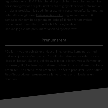
Jag godkänner att E.M.P. Merchandising mbH har rätt att behandla mina
personuppgifter och regelbundet skicka mig nyhetsbrev och information
om deras produkter. Jag godkänner att mina personuppgifter kommer att
behandlas enligt deras
Datasekretesspolicy
. Jag kan återkalla mitt
samtycke när som helst genom att klicka på länken för att avsluta
prenumeration som finns med i alla EMP:s nyhetsbrev.
Här
kan jag avsluta prenumerationen på nyhetsbrevet.
Prenumerera
*Gäller i 4 veckor och gäller endast online. Kan inte kombineras med
andra erbjudanden/kampanjer. Aktuell rabatt dras av när rabattkoden
löses in i kassan. Gäller ej vid köp av biljetter, böcker, media, Rammstein-
produkter, (Till) Lindemann,-produkter, Böhse Onklez-produkter, Broilers-
produkter, Die Toten Hosen-produkter, Die Ärzte-produkter, Feine Sahne
Fischfilet-produkter, presentkort eller varor vars pris inkluderar en
donation.