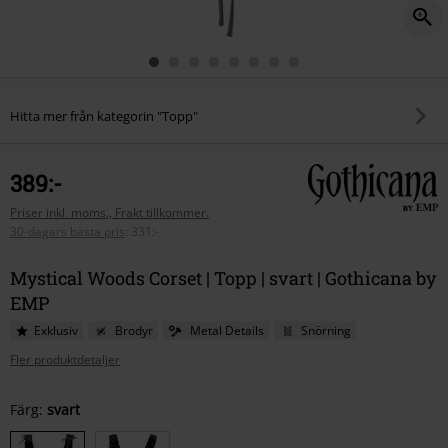
Hitta mer från kategorin "Topp"
389:-
Priser inkl. moms., Frakt tillkommer.
30-dagars bästa pris
:
331:-
Mystical Woods Corset | Topp | svart | Gothicana by
EMP
Exklusiv
Brodyr
Metal Details
Snörning
Fler produktdetaljer
Välj
Färg:
svart
din