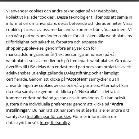
Vi använder cookies och andra teknologier på vår webbplats,
kollektivt kallade “cookies". Dessa teknologier tillåter oss att samla in
information om användare, deras beteende och deras enheter. Vissa
cookies placeras av oss, medan andra kommer från våra partners. Vi
och våra partners använder cookies för att säkerställa webbplatsens
tillförlitlighet och säkerhet, förbättra och anpassa din
shoppingupplevelse, genomföra analyser och för
marknadsföringsändamål (t.ex. personliga annonser) på vår
Juridisk information/Villkor
webbplats, i sociala medier och på tredjepartswebbplatser. Om data
överförs till USA delas den endast med partners som omfattas av ett
Villkor
adekvansbeslut enligt gällande EU-lagstiftning och är lämpligt
certifierade. Genom att klicka på “
Acceptera
” samtycker du till
Om oss
användningen av cookies av oss och våra partners. Alternativt kan
du neka samtycke genom att klicka på “
Neka alla
” – i detta fall
Ladda ner villkoren
kommer endast nödvändiga cookies att användas. Du kan också
justera dina individuella preferenser genom att klicka på “
Ändra
Avfallshantering och miljöskydd
inställningar
.” Du har rätt att när som helst återkalla eller ändra ditt
samtycke i
Inställningar för cookies
. För mer information om
dataskydd, besök
Integritetspolicy
.
Försäkran om överensstämmelse
Information om tillgänglighet