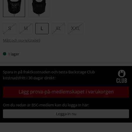
storlek
S
M
L
XL
XXL
Mått och storlekstabell
I lager
Spara in på fraktkostnaden och testa Backstage Club
kostnadsfritt i 30 dagar direkt:
Lägg prova-på-medlemskapet i varukorgen
Om du redan är BSC-medlem kan du logga in här:
Logga in nu