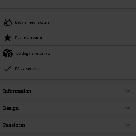
Betala med faktura
Exklusiva varor
30 dagars returrätt
Bästa service
Information
Artikelnummer
592796
Design
Titel
Mystical Woods Corset
Produkttyp
Topp
Brand
Passform
Gothicana by EMP
Bandtyp
Breda band
Exklusiv
Ja