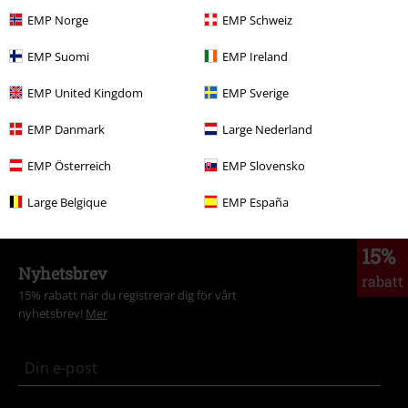
More categories. More options.
EMP Norge
EMP Schweiz
Teman
Basplagg
Basics Tjejer
EMP Suomi
EMP Ireland
Rea %
Klädmärken
Gothicana by EMP
EMP United Kingdom
EMP Sverige
Rea %
Tjejer
Kläder
T-shirts & Toppar
Toppar
EMP Danmark
Large Nederland
Teman
Basplagg
Kläder
Toppar
EMP Österreich
EMP Slovensko
Nytt
Kläder
T-shirts & Toppar
Toppar
Large Belgique
EMP España
15%
Nyhetsbrev
rabatt
15% rabatt när du registrerar dig för vårt
nyhetsbrev!
Mer