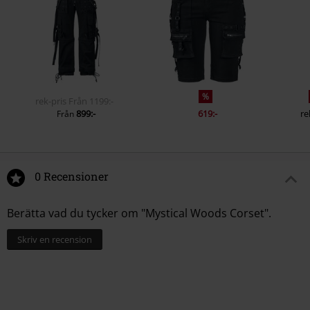
%
rek-pris
Från
1199:-
899:-
619:-
re
Från
0 Recensioner
Berätta vad du tycker om "Mystical Woods Corset".
Skriv en recension