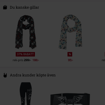
Licenserade produkter
Wednesday
Nastrovje P. GmbH & Co. KG
Niederwiesenstr. 28
Du kanske gillar
Releasedatum
03/10/2025
78050 Villingen-Schwenningen
Kön
Germany
Dam
37% RABATT
%
rek-pris
299:-
186:-
95:-
re
Andra kunder köpte även