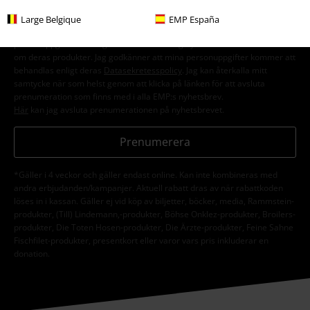
Large Belgique
EMP España
Jag godkänner att E.M.P. Merchandising mbH har rätt att behandla mina
personuppgifter och regelbundet skicka mig nyhetsbrev och information
om deras produkter. Jag godkänner att mina personuppgifter kommer att
behandlas enligt deras
Datasekretesspolicy
. Jag kan återkalla mitt
samtycke när som helst genom att klicka på länken för att avsluta
prenumeration som finns med i alla EMP:s nyhetsbrev.
Här
kan jag avsluta prenumerationen på nyhetsbrevet.
Prenumerera
*Gäller i 4 veckor och gäller endast online. Kan inte kombineras med
andra erbjudanden/kampanjer. Aktuell rabatt dras av när rabattkoden
löses in i kassan. Gäller ej vid köp av biljetter, böcker, media, Rammstein-
produkter, (Till) Lindemann,-produkter, Böhse Onklez-produkter, Broilers-
produkter, Die Toten Hosen-produkter, Die Ärzte-produkter, Feine Sahne
Fischfilet-produkter, presentkort eller varor vars pris inkluderar en
donation.