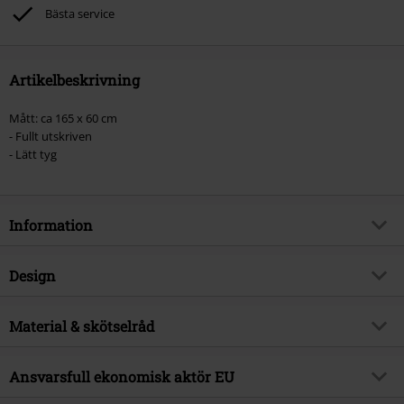
Bästa service
Artikelbeskrivning
Mått: ca 165 x 60 cm
- Fullt utskriven
- Lätt tyg
Information
Artikelnummer
581476
Design
Titel
Nevermore
Produkttyp
Bandana
Exklusiv
Material & skötselråd
Ja
Mönster
Symboler
Produktämne
Fan-merch, TV-serier, Skräck
Yttermaterial
100% polyester
Färg
Ansvarsfull ekonomisk aktör EU
flerfärgad
Licens
officiellt licensierad produkt