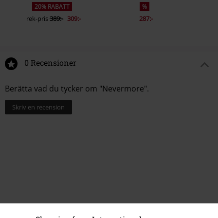
20% RABATT
%
rek-pris
389:-
309:-
287:-
0 Recensioner
Berätta vad du tycker om "Nevermore".
Skriv en recension