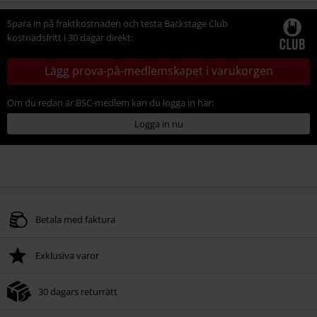
storlek
Spara in på fraktkostnaden och testa Backstage Club
kostnadsfritt i 30 dagar direkt:
Lägg prova-på-medlemskapet i varukorgen
Om du redan är BSC-medlem kan du logga in här:
Logga in nu
Betala med faktura
Exklusiva varor
30 dagars returrätt