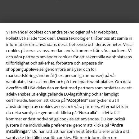
Vi använder cookies och andra teknologier på vår webbplats,
kollektivt kallade “cookies". Dessa teknologier tillåter oss att samla in
information om användare, deras beteende och deras enheter. Vissa
cookies placeras av oss, medan andra kommer från våra partners. Vi
och våra partners använder cookies för att säkerställa webbplatsens
tillförlitlighet och säkerhet, förbättra och anpassa din
Juridisk information/Villkor
shoppingupplevelse, genomföra analyser och för
marknadsföringsändamål (t.ex. personliga annonser) på vår
Villkor
webbplats, i sociala medier och på tredjepartswebbplatser. Om data
överförs till USA delas den endast med partners som omfattas av ett
Om oss
adekvansbeslut enligt gällande EU-lagstiftning och är lämpligt
certifierade. Genom att klicka på “
Acceptera
” samtycker du till
användningen av cookies av oss och våra partners. Alternativt kan
Ladda ner villkoren
du neka samtycke genom att klicka på “
Neka alla
” – i detta fall
kommer endast nödvändiga cookies att användas. Du kan också
Avfallshantering och miljöskydd
justera dina individuella preferenser genom att klicka på “
Ändra
inställningar
.” Du har rätt att när som helst återkalla eller ändra ditt
Försäkran om överensstämmelse
samtycke i
Inställningar för cookies
. För mer information om