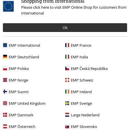
Shopping from International
Please click here to visit EMP Online Shop for customers from
More categories. More options.
International
Film & TV
Accessoarer
Sjalar & Bandanas
Ok
Film & TV
Film & TV
The Addams Family
Wednesday
Film & TV
Film & TV
TV-Serier
Accessoarer
EMP International
EMP France
Accessoarer
Sjalar & Bandanas
EMP Deutschland
EMP Italia
Underhållning
EMP Polska
EMP Česká Republika
EMP Norge
EMP Schweiz
15%
EMP Suomi
EMP Ireland
Nyhetsbrev
rabatt
EMP United Kingdom
EMP Sverige
15% rabatt när du registrerar dig för vårt
nyhetsbrev!
Mer
EMP Danmark
Large Nederland
EMP Österreich
EMP Slovensko