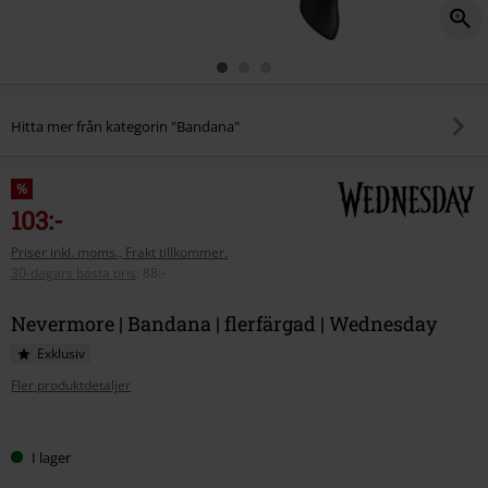
Hitta mer från kategorin "Bandana"
%
103:-
Priser inkl. moms., Frakt tillkommer.
30-dagars bästa pris
:
88:-
Nevermore | Bandana | flerfärgad | Wednesday
Exklusiv
Fler produktdetaljer
Välj
I lager
din