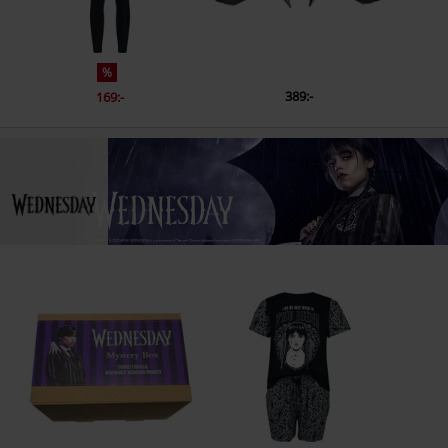
%
389:-
169:-