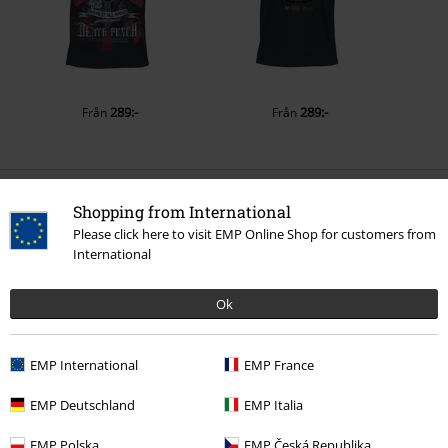
289:-
289:-
Från
Från
0 Recensioner
Shopping from International
Please click here to visit EMP Online Shop for customers from
International
Berätta vad du tycker om "No Regrets".
Skriv en recension
Ok
EMP International
EMP France
EMP Deutschland
EMP Italia
EMP Polska
EMP Česká Republika