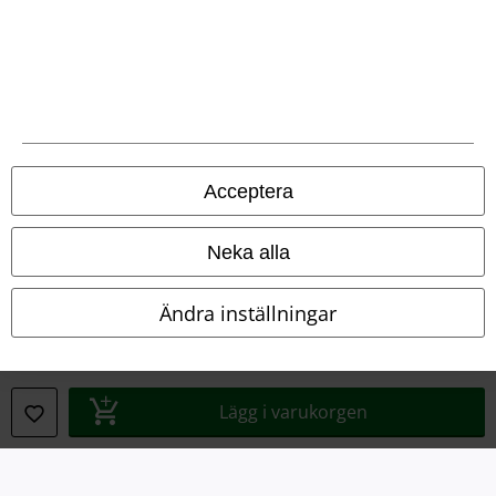
Avfallshantering och miljöskydd
Försäkran om överensstämmelse
Information om tillgänglighet
Inställningar för cookies
Acceptera
Bekräfta ångrat köp
Neka alla
Alla priser inkl. moms.
Fraktkostnad tillkommer.
© 1986-2026 E.M.P. Merchandising HGmbH
Ändra inställningar
Lägg i varukorgen
Våra onlinebutiker
EMP International