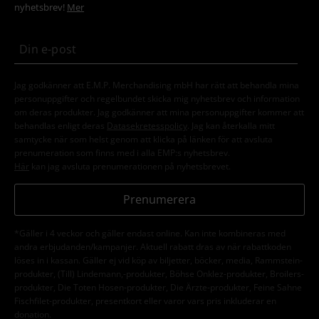
nyhetsbrev!
Mer
Jag godkänner att E.M.P. Merchandising mbH har rätt att behandla mina
personuppgifter och regelbundet skicka mig nyhetsbrev och information
om deras produkter. Jag godkänner att mina personuppgifter kommer att
behandlas enligt deras
Datasekretesspolicy
. Jag kan återkalla mitt
samtycke när som helst genom att klicka på länken för att avsluta
prenumeration som finns med i alla EMP:s nyhetsbrev.
Här
kan jag avsluta prenumerationen på nyhetsbrevet.
Prenumerera
*Gäller i 4 veckor och gäller endast online. Kan inte kombineras med
andra erbjudanden/kampanjer. Aktuell rabatt dras av när rabattkoden
löses in i kassan. Gäller ej vid köp av biljetter, böcker, media, Rammstein-
produkter, (Till) Lindemann,-produkter, Böhse Onklez-produkter, Broilers-
produkter, Die Toten Hosen-produkter, Die Ärzte-produkter, Feine Sahne
Fischfilet-produkter, presentkort eller varor vars pris inkluderar en
donation.