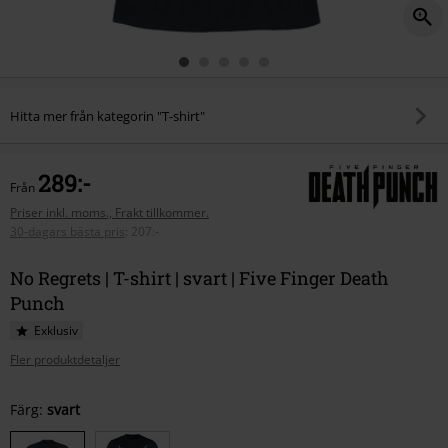
Hitta mer från kategorin "T-shirt"
289:-
Från
Priser inkl. moms., Frakt tillkommer.
30-dagars bästa pris
:
207:-
No Regrets | T-shirt | svart | Five Finger Death
Punch
Exklusiv
Fler produktdetaljer
Välj
Färg:
svart
din