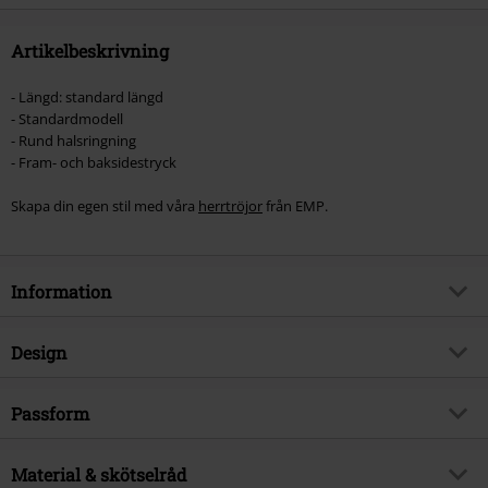
Artikelbeskrivning
- Längd: standard längd
- Standardmodell
- Rund halsringning
- Fram- och baksidestryck
Skapa din egen stil med våra
herrtröjor
från EMP.
Information
Artikelnummer
454116
Design
Titel
No Regrets
Produkttyp
T-shirt
Musikgenre
Passform
Nu Metal
Mönster
plain
Exklusiv
Ja
Passform/Topp
Vardaglig
Tryckt
Material & skötselråd
ja
Produktämne
Bandmerch, Band