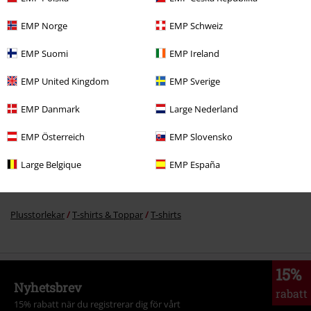
EMP Norge
EMP Schweiz
EMP Suomi
EMP Ireland
EMP United Kingdom
EMP Sverige
More categories. More options.
Rea %
Bandmerch
T-shirts
EMP Danmark
Large Nederland
Rea %
Kläder
T-shirts & Toppar
T-Shirts
EMP Österreich
EMP Slovensko
Rea %
Bandmerch
Plusstorlekar
Large Belgique
EMP España
Plusstorlekar
Killar
T-shirts
Plusstorlekar
T-shirts & Toppar
T-shirts
15%
Nyhetsbrev
rabatt
15% rabatt när du registrerar dig för vårt