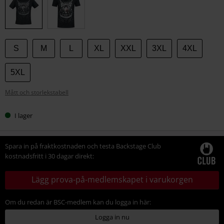
storlek
S
M
L
XL
XXL
3XL
4XL
5XL
Mått och storlekstabell
I lager
Spara in på fraktkostnaden och testa Backstage Club
kostnadsfritt i 30 dagar direkt:
Lägg prova-på-medlemskapet i varukorgen
Om du redan är BSC-medlem kan du logga in här:
Logga in nu