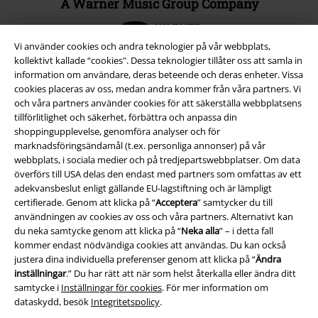
A Warner Music Group Company
Vi använder cookies och andra teknologier på vår webbplats,
kollektivt kallade “cookies". Dessa teknologier tillåter oss att samla in
information om användare, deras beteende och deras enheter. Vissa
cookies placeras av oss, medan andra kommer från våra partners. Vi
och våra partners använder cookies för att säkerställa webbplatsens
tillförlitlighet och säkerhet, förbättra och anpassa din
shoppingupplevelse, genomföra analyser och för
marknadsföringsändamål (t.ex. personliga annonser) på vår
webbplats, i sociala medier och på tredjepartswebbplatser. Om data
överförs till USA delas den endast med partners som omfattas av ett
adekvansbeslut enligt gällande EU-lagstiftning och är lämpligt
certifierade. Genom att klicka på “
Acceptera
” samtycker du till
Juridisk information/Villkor
användningen av cookies av oss och våra partners. Alternativt kan
du neka samtycke genom att klicka på “
Neka alla
” – i detta fall
Villkor
kommer endast nödvändiga cookies att användas. Du kan också
justera dina individuella preferenser genom att klicka på “
Ändra
Om oss
inställningar
.” Du har rätt att när som helst återkalla eller ändra ditt
samtycke i
Inställningar för cookies
. För mer information om
Ladda ner villkoren
dataskydd, besök
Integritetspolicy
.