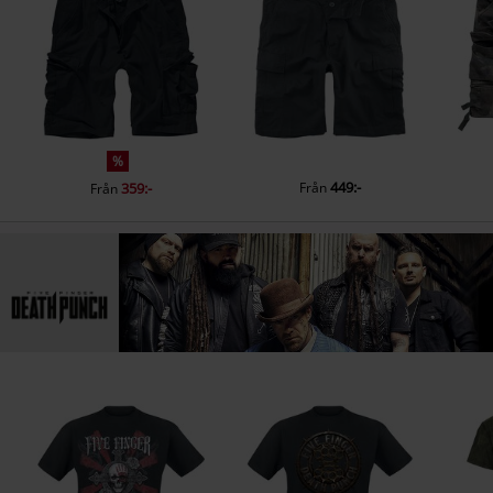
%
449:-
359:-
Från
Från