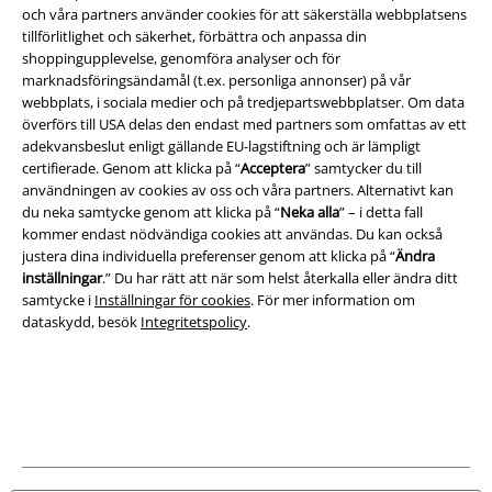
och våra partners använder cookies för att säkerställa webbplatsens
tillförlitlighet och säkerhet, förbättra och anpassa din
Juridisk information/Villkor
shoppingupplevelse, genomföra analyser och för
Villkor
marknadsföringsändamål (t.ex. personliga annonser) på vår
webbplats, i sociala medier och på tredjepartswebbplatser. Om data
överförs till USA delas den endast med partners som omfattas av ett
Om oss
adekvansbeslut enligt gällande EU-lagstiftning och är lämpligt
certifierade. Genom att klicka på “
Acceptera
” samtycker du till
Ladda ner villkoren
användningen av cookies av oss och våra partners. Alternativt kan
du neka samtycke genom att klicka på “
Neka alla
” – i detta fall
Avfallshantering och miljöskydd
kommer endast nödvändiga cookies att användas. Du kan också
justera dina individuella preferenser genom att klicka på “
Ändra
Försäkran om överensstämmelse
inställningar
.” Du har rätt att när som helst återkalla eller ändra ditt
samtycke i
Inställningar för cookies
. För mer information om
dataskydd, besök
Integritetspolicy
.
Information om tillgänglighet
Inställningar för cookies
Bekräfta ångrat köp
Alla priser inkl. moms.
Fraktkostnad tillkommer.