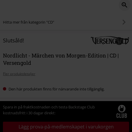
Hitta mer från kategorin "CD"
Slutsåld!
Nordlicht - Märchen von Morgen-Edition | CD |
Versengold
Fler produktdetaljer
Den här produkten finns för närvarande inte tillgänglig.
Spara in på fraktkostnaden och testa Backstage Club
kostnadsfritt i 30 dagar direkt:
Lägg prova-på-medlemskapet i varukorgen