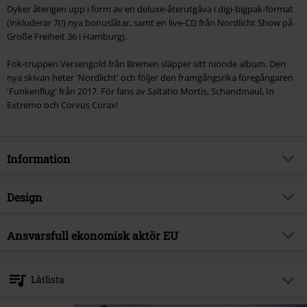
Dyker återigen upp i form av en deluxe-återutgåva i digi-bigpak-format
(inkluderar 7(!) nya bonuslåtar, samt en live-CD från Nordlicht Show på
Große Freiheit 36 ​​i Hamburg).
Fok-truppen Versengold från Bremen släpper sitt nionde album. Den
nya skivan heter 'Nordlicht' och följer den framgångsrika föregångaren
'Funkenflug' från 2017. För fans av Saltatio Mortis, Schandmaul, In
Extremo och Corvus Corax!
Information
Artikelnummer
474511
Design
Titel
Nordlicht - Märchen von Morgen-
Edition
Produkttyp
CD
Ansvarsfull ekonomisk aktör EU
Musikgenre
Folk Rock
Media-format
2-CD
Sony Music Entertainment Germany GmbH
Produktämne
Band
Balanstraße 73 // Haus 31
Låtlista
81541 München
Band
Versengold
Germany
CD 1