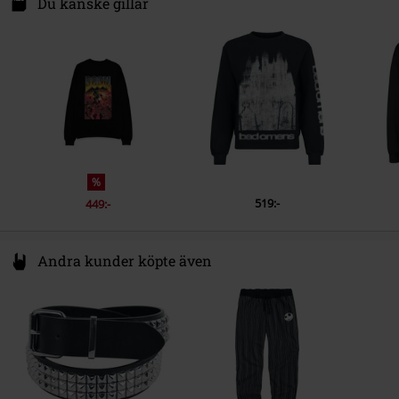
Du kanske gillar
1911 DB Uitgeest
Netherlands
www.difuzed.com
%
519:-
449:-
Andra kunder köpte även