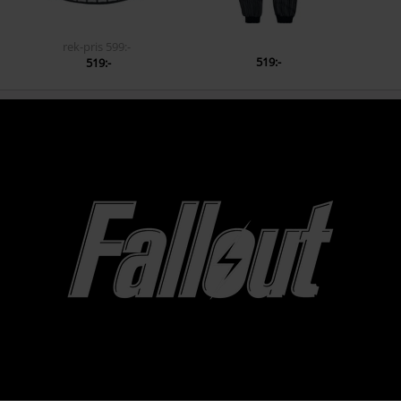
rek-pris
599:-
519:-
519:-