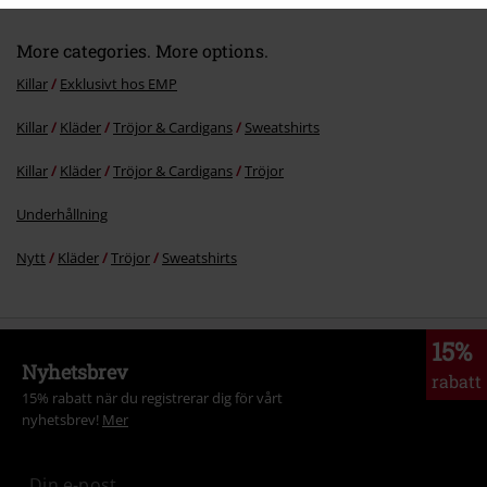
More categories. More options.
Killar
Exklusivt hos EMP
Killar
Kläder
Tröjor & Cardigans
Sweatshirts
Killar
Kläder
Tröjor & Cardigans
Tröjor
Underhållning
Nytt
Kläder
Tröjor
Sweatshirts
15%
Nyhetsbrev
rabatt
15% rabatt när du registrerar dig för vårt
nyhetsbrev!
Mer