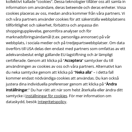
kollektivt kallade “cookies". Dessa teknologier tillåter oss att samla in
information om användare, deras beteende och deras enheter. Vissa
cookies placeras av oss, medan andra kommer från våra partners. Vi
och våra partners använder cookies för att säkerställa webbplatsens
tillförlitlighet och säkerhet, förbättra och anpassa din
Frakt
shoppingupplevelse, genomföra analyser och för
marknadsföringsändamål (t.ex. personliga annonser) på vår
webbplats, i sociala medier och på tredjepartswebbplatser. Om data
överförs till USA delas den endast med partners som omfattas av ett
adekvansbeslut enligt gällande EU-lagstiftning och är lämpligt
certifierade. Genom att klicka på “
Acceptera
” samtycker du till
användningen av cookies av oss och våra partners. Alternativt kan
EMP-appen
du neka samtycke genom att klicka på “
Neka alla
” – i detta fall
Ladda ner EMP-appen nu och ta del av många fördelar!
kommer endast nödvändiga cookies att användas. Du kan också
justera dina individuella preferenser genom att klicka på “
Ändra
inställningar
.” Du har rätt att när som helst återkalla eller ändra ditt
samtycke i
Inställningar för cookies
. För mer information om
dataskydd, besök
Integritetspolicy
.
A Warner Music Group Company