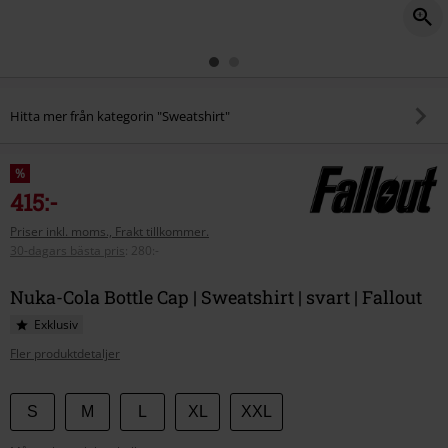
Hitta mer från kategorin "Sweatshirt"
%
415:-
Priser inkl. moms., Frakt tillkommer.
30-dagars bästa pris
:
280:-
Nuka-Cola Bottle Cap | Sweatshirt | svart | Fallout
Exklusiv
Fler produktdetaljer
Välj
S
M
L
XL
XXL
din