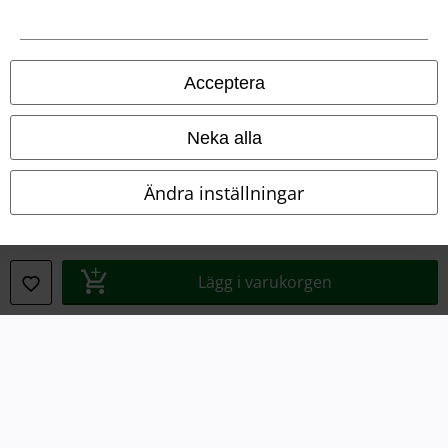
Acceptera
Neka alla
Ändra inställningar
Juridisk information/Villkor
Villkor
Lägg i varukorgen
Om oss
Ladda ner villkoren
Avfallshantering och miljöskydd
Försäkran om överensstämmelse