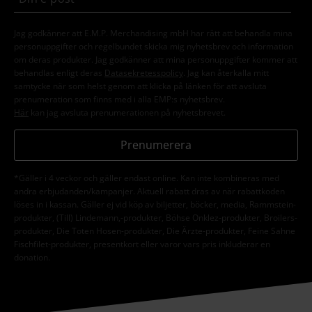
Jag godkänner att E.M.P. Merchandising mbH har rätt att behandla mina
personuppgifter och regelbundet skicka mig nyhetsbrev och information
om deras produkter. Jag godkänner att mina personuppgifter kommer att
behandlas enligt deras
Datasekretesspolicy
. Jag kan återkalla mitt
samtycke när som helst genom att klicka på länken för att avsluta
prenumeration som finns med i alla EMP:s nyhetsbrev.
Här
kan jag avsluta prenumerationen på nyhetsbrevet.
Prenumerera
*Gäller i 4 veckor och gäller endast online. Kan inte kombineras med
andra erbjudanden/kampanjer. Aktuell rabatt dras av när rabattkoden
löses in i kassan. Gäller ej vid köp av biljetter, böcker, media, Rammstein-
produkter, (Till) Lindemann,-produkter, Böhse Onklez-produkter, Broilers-
produkter, Die Toten Hosen-produkter, Die Ärzte-produkter, Feine Sahne
Fischfilet-produkter, presentkort eller varor vars pris inkluderar en
donation.