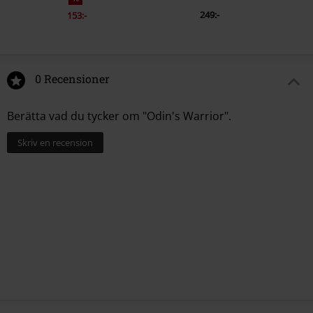
249:-
153:-
0 Recensioner
Berätta vad du tycker om "Odin's Warrior".
Skriv en recension