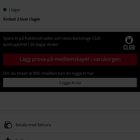
I lager
Endast 2 kvar i lager
Spara in på fraktkostnaden och testa Backstage Club
kostnadsfritt i 30 dagar direkt:
Lägg prova-på-medlemskapet i varukorgen
Om du redan är BSC-medlem kan du logga in här:
Logga in nu
Betala med faktura