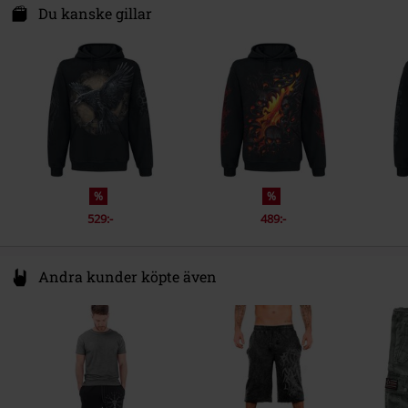
Energiestraat 4e
Du kanske gillar
Fickor
Känguruficka
1135 GD Edam
Färg
Netherlands
svart
Hello@attitudeholland.nl
%
%
529:-
489:-
Andra kunder köpte även