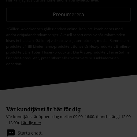
Här
kan jag avsluta prenumerationen på nyhetsbrevet.
Prenumerera
*Gäller i 4 veckor och gäller endast online. Kan inte kombineras med
andra erbjudanden/kampanjer. Aktuell rabatt dras av när rabattkoden
löses in i kassan. Gäller ej vid köp av biljetter, böcker, media, Rammstein-
produkter, (Till) Lindemann,-produkter, Böhse Onklez-produkter, Broilers-
produkter, Die Toten Hosen-produkter, Die Ärzte-produkter, Feine Sahne
Fischfilet-produkter, presentkort eller varor vars pris inkluderar en
donation.
Vår kundtjänst är här för dig
Vår kundtjänst är öppen idag mellan 09:00 -16:00. (Lunchstängt 12:00
- 13:00).
Lär dig mer
Starta chatt.