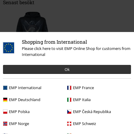
Senast besökt
Shopping from International
Please click here to visit EMP Online Shop for customers from
International
%
Ok
379:-
EMP International
EMP France
More categories. More options.
EMP Deutschland
EMP Italia
Teman
Rockkläder
Kläder
Långärmade Tröjor
Luvtröjor &
Luvjackor
Luvtröjor
EMP Polska
EMP Česká Republika
Teman
Svarta kläder
Svarta tröjor & koftor
EMP Norge
EMP Schweiz
Nytt
Kläder
Tröjor
Luvtröjor & Luvjackor