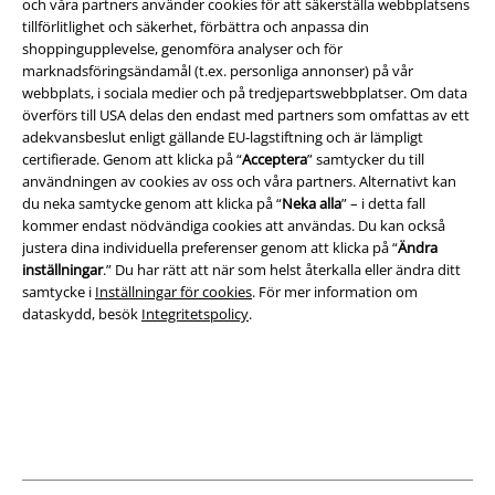
och våra partners använder cookies för att säkerställa webbplatsens
tillförlitlighet och säkerhet, förbättra och anpassa din
shoppingupplevelse, genomföra analyser och för
Juridisk information/Villkor
marknadsföringsändamål (t.ex. personliga annonser) på vår
webbplats, i sociala medier och på tredjepartswebbplatser. Om data
Villkor
överförs till USA delas den endast med partners som omfattas av ett
adekvansbeslut enligt gällande EU-lagstiftning och är lämpligt
Om oss
certifierade. Genom att klicka på “
Acceptera
” samtycker du till
användningen av cookies av oss och våra partners. Alternativt kan
du neka samtycke genom att klicka på “
Neka alla
” – i detta fall
Ladda ner villkoren
kommer endast nödvändiga cookies att användas. Du kan också
justera dina individuella preferenser genom att klicka på “
Ändra
Avfallshantering och miljöskydd
inställningar
.” Du har rätt att när som helst återkalla eller ändra ditt
samtycke i
Inställningar för cookies
. För mer information om
Försäkran om överensstämmelse
dataskydd, besök
Integritetspolicy
.
Information om tillgänglighet
Inställningar för cookies
Bekräfta ångrat köp