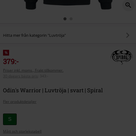
Hitta mer från kategorin "Luvtröja"
%
379:-
Priser inkl. moms., Frakt tillkommer.
30-dagars bästa pris
:
343:-
Odin's Warrior | Luvtröja | svart | Spiral
Fler produktdetaljer
Välj
S
din
Mått och storlekstabell
storlek