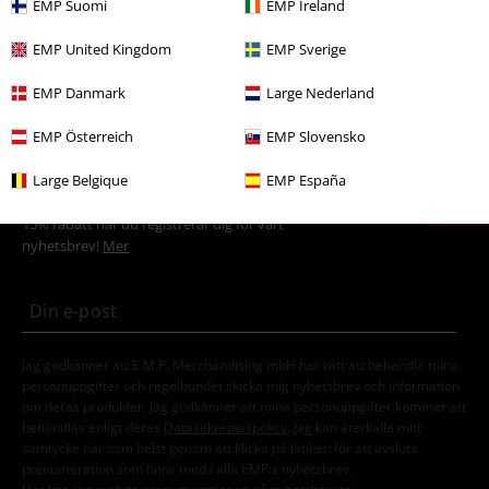
EMP Suomi
EMP Ireland
Teman
Dödskallar
EMP United Kingdom
EMP Sverige
Teman
Viking
Kläder
Tröjor & Cardigans
EMP Danmark
Large Nederland
EMP Österreich
EMP Slovensko
15%
Large Belgique
EMP España
Nyhetsbrev
rabatt
15% rabatt när du registrerar dig för vårt
nyhetsbrev!
Mer
Jag godkänner att E.M.P. Merchandising mbH har rätt att behandla mina
personuppgifter och regelbundet skicka mig nyhetsbrev och information
om deras produkter. Jag godkänner att mina personuppgifter kommer att
behandlas enligt deras
Datasekretesspolicy
. Jag kan återkalla mitt
samtycke när som helst genom att klicka på länken för att avsluta
prenumeration som finns med i alla EMP:s nyhetsbrev.