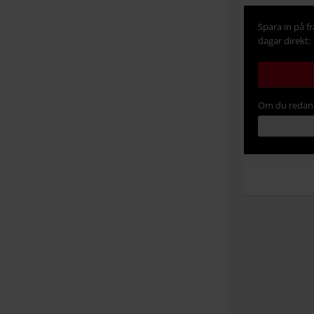
Spara in på f
dagar direkt:
Om du redan 