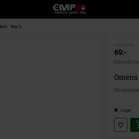
EMP
-
Musik,
Film,
Barn
Rea %
TV
&
Spelmerch
rek-pris
99:-
-
69:-
Alternativt
Priser inkl. m
Mode
Omens |
Fler produktde
Välj
I lager
din
storlek