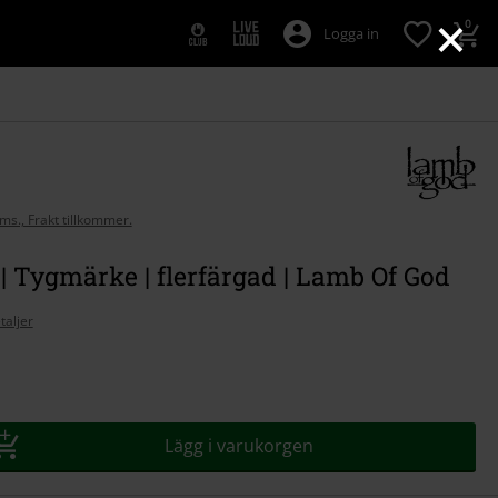
×
0
Logga in
oms., Frakt tillkommer.
 Tygmärke | flerfärgad | Lamb Of God
taljer
Lägg i varukorgen