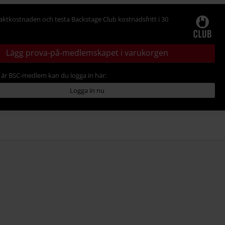
raktkostnaden och testa Backstage Club kostnadsfritt i 30
Lägg prova-på-medlemskapet i varukorgen
är BSC-medlem kan du logga in här:
Logga in nu