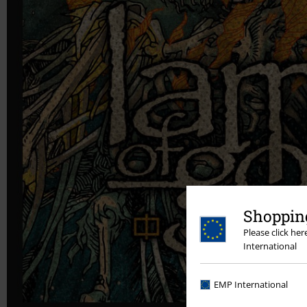
Shopping
Please click he
International
EMP International