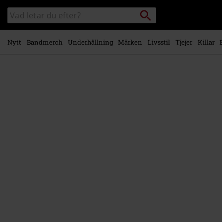
Gå till
Sök
Sök
huvudinnehåll
i
katalogen
Nytt
Bandmerch
Underhållning
Märken
Livsstil
Tjejer
Killar
https://www.emp-
shop.se/p/omens/558106St.html