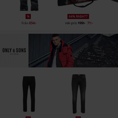
%
64% RABATT
654:-
rek-pris
199:-
71:-
Från