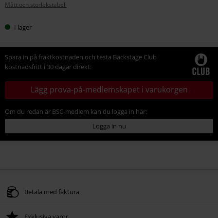
Mått och storlekstabell
storlek
I lager
Spara in på fraktkostnaden och testa Backstage Club
kostnadsfritt i 30 dagar direkt:
Lägg prova-på-medlemskapet i varukorgen
Om du redan är BSC-medlem kan du logga in här:
Logga in nu
Betala med faktura
Exklusiva varor