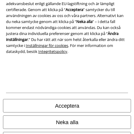
Om oss
adekvansbeslut enligt gällande EU-lagstiftning och är lämpligt
certifierade. Genom att klicka på “
Acceptera
” samtycker du till
Ladda ner villkoren
användningen av cookies av oss och våra partners. Alternativt kan
du neka samtycke genom att klicka på “
Neka alla
” – i detta fall
kommer endast nödvändiga cookies att användas. Du kan också
Avfallshantering och miljöskydd
justera dina individuella preferenser genom att klicka på “
Ändra
inställningar
.” Du har rätt att när som helst återkalla eller ändra ditt
Försäkran om överensstämmelse
samtycke i
Inställningar för cookies
. För mer information om
dataskydd, besök
Integritetspolicy
.
Information om tillgänglighet
Inställningar för cookies
Bekräfta ångrat köp
Alla priser inkl. moms.
Fraktkostnad tillkommer.
© 1986-2026 E.M.P. Merchandising HGmbH
Acceptera
Neka alla