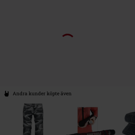
Fredskovvej
7330 Brande
Denmark
www.bestseller.com
Andra kunder köpte även