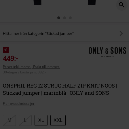
Hitta mer från kategorin "Stickad jumper"
%
449:-
Priser inkl. moms., Frakt tillkommer.
30-dagars bästa pris
:
382:-
ONSPHIL REG 12 STRUC HALF ZIP KNIT NOOS |
Stickad jumper | marinblå | ONLY and SONS
Fler produktdetaljer
Välj
M
L
XL
XXL
din