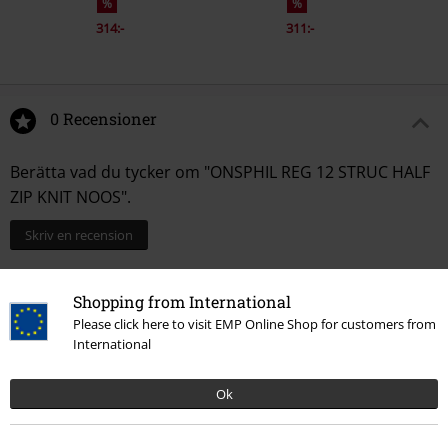
%
%
314:-
311:-
0 Recensioner
Berätta vad du tycker om "ONSPHIL REG 12 STRUC HALF
ZIP KNIT NOOS".
Skriv en recension
Shopping from International
Please click here to visit EMP Online Shop for customers from
International
Ok