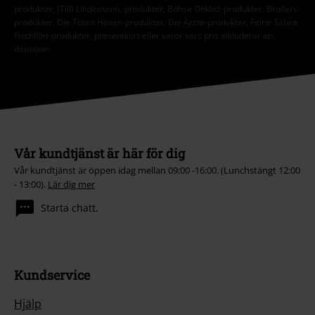
produkter, (Till) Lindemann,-produkter, Böhse Onklez-produkter, Broilers-
produkter, Die Toten Hosen-produkter, Die Ärzte-produkter, Feine Sahne
Fischfilet-produkter, presentkort eller varor vars pris inkluderar en
donation.
Vår kundtjänst är här för dig
Vår kundtjänst är öppen idag mellan 09:00 -16:00. (Lunchstängt 12:00
- 13:00).
Lär dig mer
Starta chatt.
Kundservice
Hjälp