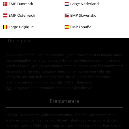
15%
EMP Danmark
Large Nederland
Nyhetsbrev
rabatt
EMP Österreich
EMP Slovensko
15% rabatt när du registrerar dig för vårt
nyhetsbrev!
Mer
Large Belgique
EMP España
Jag godkänner att E.M.P. Merchandising mbH har rätt att behandla mina
personuppgifter och regelbundet skicka mig nyhetsbrev och information
om deras produkter. Jag godkänner att mina personuppgifter kommer att
behandlas enligt deras
Datasekretesspolicy
. Jag kan återkalla mitt
samtycke när som helst genom att klicka på länken för att avsluta
prenumeration som finns med i alla EMP:s nyhetsbrev.
Här
kan jag avsluta prenumerationen på nyhetsbrevet.
Prenumerera
*Gäller i 4 veckor och gäller endast online. Kan inte kombineras med
andra erbjudanden/kampanjer. Aktuell rabatt dras av när rabattkoden
löses in i kassan. Gäller ej vid köp av biljetter, böcker, media, Rammstein-