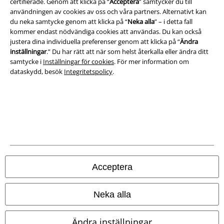
certifierade. Genom att klicka på “
Acceptera
” samtycker du till
användningen av cookies av oss och våra partners. Alternativt kan
Ladda ner villkoren
du neka samtycke genom att klicka på “
Neka alla
” – i detta fall
kommer endast nödvändiga cookies att användas. Du kan också
justera dina individuella preferenser genom att klicka på “
Ändra
Avfallshantering och miljöskydd
inställningar
.” Du har rätt att när som helst återkalla eller ändra ditt
samtycke i
Inställningar för cookies
. För mer information om
Försäkran om överensstämmelse
dataskydd, besök
Integritetspolicy
.
Information om tillgänglighet
Inställningar för cookies
Bekräfta ångrat köp
Alla priser inkl. moms.
Fraktkostnad tillkommer.
Acceptera
© 1986-2026 E.M.P. Merchandising HGmbH
Neka alla
Ändra inställningar
Våra onlinebutiker