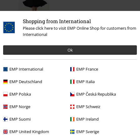
Shopping from International
%
Please click here to visit EMP Online Shop for customers from
649:-
International
Ok
More categories. More options.
Kläder & accessoarer
One-pieces
Klänningar
EMP International
EMP France
Teman
Rockabilly
Kläder
Klänningar
EMP Deutschland
EMP Italia
Teman
Rockabilly
Rockabilly Tjejer
EMP Polska
EMP Česká Republika
Teman
Svarta kläder
Svarta klänningar
EMP Norge
EMP Schweiz
Klädmärken
timeless london
EMP Suomi
EMP Ireland
EMP United Kingdom
EMP Sverige