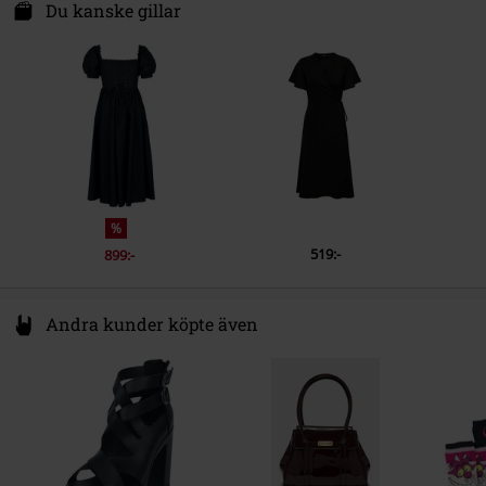
Groenstraat 354
Du kanske gillar
Ärmlängd
Kortärmat
9041 Oostaker
Stängning
Belgium
Blixtlås
www.timelesslondon.co.uk
Färg
svart
%
519:-
899:-
Andra kunder köpte även