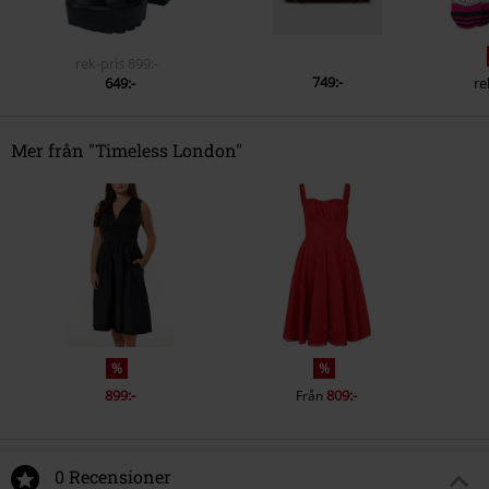
rek-pris
899:-
749:-
649:-
re
Mer från "Timeless London"
%
%
899:-
809:-
Från
0 Recensioner