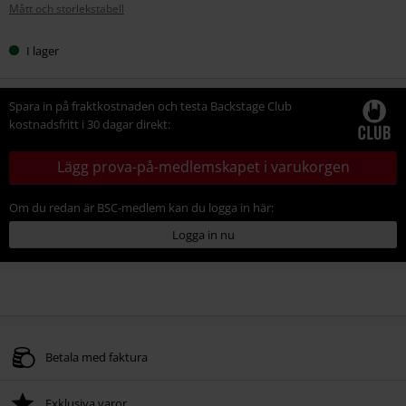
Mått och storlekstabell
storlek
I lager
Spara in på fraktkostnaden och testa Backstage Club
kostnadsfritt i 30 dagar direkt:
Lägg prova-på-medlemskapet i varukorgen
Om du redan är BSC-medlem kan du logga in här:
Logga in nu
Betala med faktura
Exklusiva varor