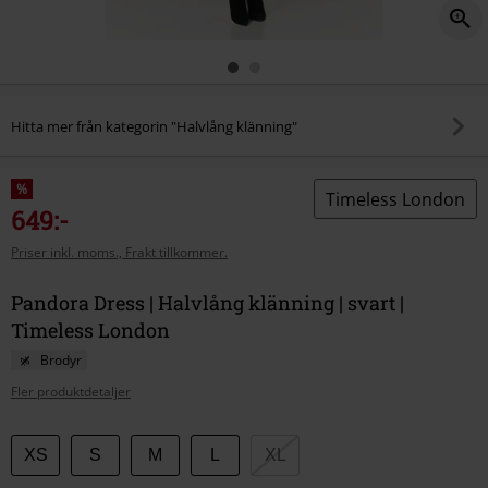
Hitta mer från kategorin "Halvlång klänning"
%
Timeless London
649:-
Priser inkl. moms., Frakt tillkommer.
Pandora Dress | Halvlång klänning | svart |
Timeless London
Brodyr
Fler produktdetaljer
Välj
XS
S
M
L
XL
din