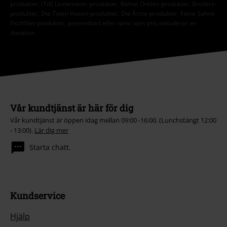
produkter, (Till) Lindemann,-produkter, Böhse Onklez-produkter, Broilers-
produkter, Die Toten Hosen-produkter, Die Ärzte-produkter, Feine Sahne
Fischfilet-produkter, presentkort eller varor vars pris inkluderar en
donation.
Vår kundtjänst är här för dig
Vår kundtjänst är öppen idag mellan 09:00 -16:00. (Lunchstängt 12:00
- 13:00).
Lär dig mer
Starta chatt.
Kundservice
Hjälp