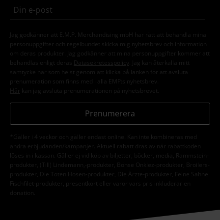
Jag godkänner att E.M.P. Merchandising mbH har rätt att behandla mina
personuppgifter och regelbundet skicka mig nyhetsbrev och information
om deras produkter. Jag godkänner att mina personuppgifter kommer att
behandlas enligt deras
Datasekretesspolicy
. Jag kan återkalla mitt
samtycke när som helst genom att klicka på länken för att avsluta
prenumeration som finns med i alla EMP:s nyhetsbrev.
Här
kan jag avsluta prenumerationen på nyhetsbrevet.
Prenumerera
*Gäller i 4 veckor och gäller endast online. Kan inte kombineras med
andra erbjudanden/kampanjer. Aktuell rabatt dras av när rabattkoden
löses in i kassan. Gäller ej vid köp av biljetter, böcker, media, Rammstein-
produkter, (Till) Lindemann,-produkter, Böhse Onklez-produkter, Broilers-
produkter, Die Toten Hosen-produkter, Die Ärzte-produkter, Feine Sahne
Fischfilet-produkter, presentkort eller varor vars pris inkluderar en
donation.