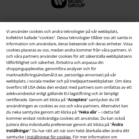
Vi använder cookies och andra teknologier på vår webbplats,
kollektivt kallade “cookies". Dessa teknologier tillåter oss att samla in
information om användare, deras beteende och deras enheter. Vissa
cookies placeras av oss, medan andra kommer från våra partners. Vi
och våra partners använder cookies för att säkerställa webbplatsens
tillförlitlighet och säkerhet, förbättra och anpassa din
shoppingupplevelse, genomföra analyser och för
marknadsföringsändamål (t.ex. personliga annonser) på vår
Juridisk information/Villkor
webbplats, i sociala medier och på tredjepartswebbplatser. Om data
Villkor
överförs till USA delas den endast med partners som omfattas av ett
adekvansbeslut enligt gällande EU-lagstiftning och är lämpligt
certifierade. Genom att klicka på “
Acceptera
” samtycker du till
Om oss
användningen av cookies av oss och våra partners. Alternativt kan
du neka samtycke genom att klicka på “
Neka alla
” – i detta fall
Ladda ner villkoren
kommer endast nödvändiga cookies att användas. Du kan också
justera dina individuella preferenser genom att klicka på “
Ändra
Avfallshantering och miljöskydd
inställningar
.” Du har rätt att när som helst återkalla eller ändra ditt
samtycke i
Inställningar för cookies
. För mer information om