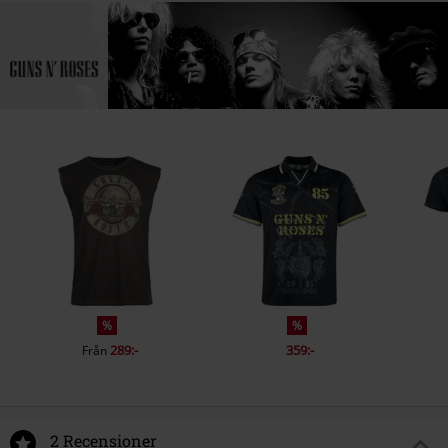
%
%
289:-
359:-
Från
2 Recensioner