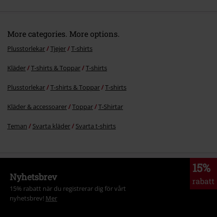
More categories. More options.
Plusstorlekar
Tjejer
T-shirts
Kläder
T-shirts & Toppar
T-shirts
Skicka kommentar
Plusstorlekar
T-shirts & Toppar
T-shirts
Kläder & accessoarer
Toppar
T-Shirtar
Teman
Svarta kläder
Svarta t-shirts
15%
Nyhetsbrev
rabatt
15% rabatt när du registrerar dig för vårt
nyhetsbrev!
Mer