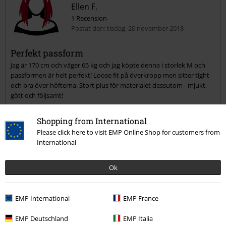
Ellen F.
1 Recension
Postat den: tisdag, 20 november 2018
Perfekt passform
Jag är 170 cm och väger 65 kg och jag köpte denna i storlek M och
passformen är helt perfekt! Loose fit på överkropp men sitter tight
och bra över höfterna. Stort plus för materialet dessutom - mjukt,
gött och följsamt!
Shopping from International
Please click here to visit EMP Online Shop for customers from
Verifierad recension
International
Hade du någon nytta av den här recensionen?
Ok
Kommentar
EMP International
EMP France
EMP Deutschland
EMP Italia