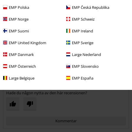
EMP Polska
EMP Česká Republika
Sara B.
15 Recensioner
EMP Norge
EMP Schweiz
Postat den: torsdag, 6 september 2018
EMP Suomi
EMP Ireland
Ett säkert kort
EMP United Kingdom
EMP Sverige
Schysst material, älskar modellen. Ett säkert kort i alla lägen. Är 165
Skicka kommentar
cm, väger 65 kg. Lite för mycket 'fluff' efter sommaren, tog stl M som
EMP Danmark
Large Nederland
satt perfekt. Definitivt ingen tajt modell.
EMP Österreich
EMP Slovensko
Large Belgique
EMP España
Verifierad recension
Hade du någon nytta av den här recensionen?
Kommentar