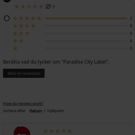
5
2
0
0
0
0
Berätta vad du tycker om "Paradise City Label".
Skriv en recension
How do reviews work?
Sortera efter
Datum
Hjälpsam