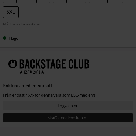
din
storlek
5XL
Mått och storlekstabell
I lager
Exklusiv medlemsrabatt
Från endast 467:- för denna vara som BSC-medlem!
Logga in nu
Skaffa medlemskap nu