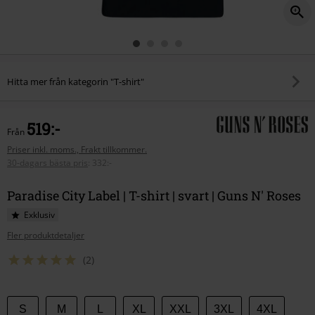
Hitta mer från kategorin "T-shirt"
519:-
Från
Priser inkl. moms., Frakt tillkommer.
30-dagars bästa pris
:
332:-
Paradise City Label | T-shirt | svart | Guns N' Roses
Exklusiv
Fler produktdetaljer
(2)
Välj
S
M
L
XL
XXL
3XL
4XL