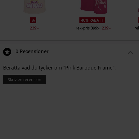
%
40% RABATT
239:-
rek-pris
399:-
239:-
re
0 Recensioner
Berätta vad du tycker om "Pink Baroque Frame".
Skriv en recension