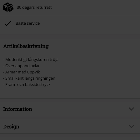
30 dagars returrätt
Bästa service
Artikelbeskrivning
- Moderiktigt långskuren tröja
- Överlappand axlar
- Ärmar med uppvik
- Smal kant längs ringningen
- Fram- och baksidestryck
Information
Artikelnummer
550756
Design
Titel
Pink Baroque Frame