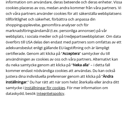
information om användare, deras beteende och deras enheter. Vissa
cookies placeras av oss, medan andra kommer från våra partners. Vi
och våra partners använder cookies för att säkerställa webbplatsens
tillförlitlighet och säkerhet, förbättra och anpassa din
shoppingupplevelse, genomföra analyser och för
Juridisk information/Villkor
marknadsföringsändamål (t.ex. personliga annonser) på vår
webbplats, i sociala medier och på tredjepartswebbplatser. Om data
Villkor
överförs till USA delas den endast med partners som omfattas av ett
adekvansbeslut enligt gällande EU-lagstiftning och är lämpligt
Om oss
certifierade. Genom att klicka på “
Acceptera
” samtycker du till
användningen av cookies av oss och våra partners. Alternativt kan
Ladda ner villkoren
du neka samtycke genom att klicka på “
Neka alla
” – i detta fall
kommer endast nödvändiga cookies att användas. Du kan också
Avfallshantering och miljöskydd
justera dina individuella preferenser genom att klicka på “
Ändra
inställningar
.” Du har rätt att när som helst återkalla eller ändra ditt
samtycke i
Inställningar för cookies
. För mer information om
Försäkran om överensstämmelse
dataskydd, besök
Integritetspolicy
.
Information om tillgänglighet
Inställningar för cookies
Bekräfta ångrat köp