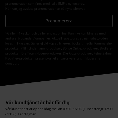
prenumeration som finns med i alla EMP:s nyhetsbrev.
Här
kan jag avsluta prenumerationen på nyhetsbrevet.
Prenumerera
*Gäller i 4 veckor och gäller endast online. Kan inte kombineras med
andra erbjudanden/kampanjer. Aktuell rabatt dras av när rabattkoden
löses in i kassan. Gäller ej vid köp av biljetter, böcker, media, Rammstein-
produkter, (Till) Lindemann,-produkter, Böhse Onklez-produkter, Broilers-
produkter, Die Toten Hosen-produkter, Die Ärzte-produkter, Feine Sahne
Fischfilet-produkter, presentkort eller varor vars pris inkluderar en
donation.
Vår kundtjänst är här för dig
Vår kundtjänst är öppen idag mellan 09:00 -16:00. (Lunchstängt 12:00
- 13:00).
Lär dig mer