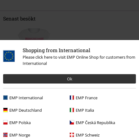
Senast besökt
Shopping from International
Please click here to visit EMP Online Shop for customers from
International
Ok
40% RABATT
rek-pris
399:-
239:-
EMP International
EMP France
EMP Deutschland
EMP Italia
More categories. More options.
EMP Polska
EMP Česká Republika
Kläder & accessoarer
Toppar
T-Shirtar
EMP Norge
EMP Schweiz
Kläder
T-shirts & Toppar
T-shirts