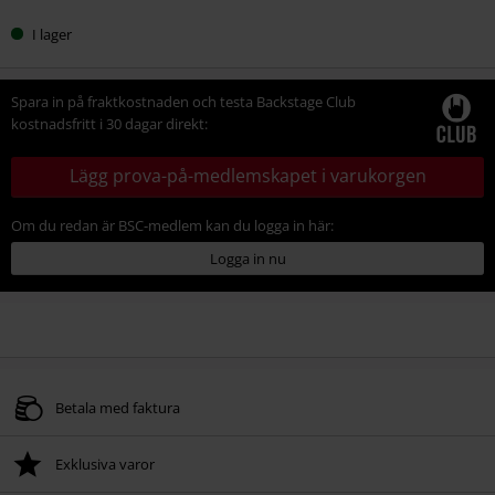
I lager
Spara in på fraktkostnaden och testa Backstage Club
kostnadsfritt i 30 dagar direkt:
Lägg prova-på-medlemskapet i varukorgen
Om du redan är BSC-medlem kan du logga in här:
Logga in nu
Betala med faktura
Exklusiva varor