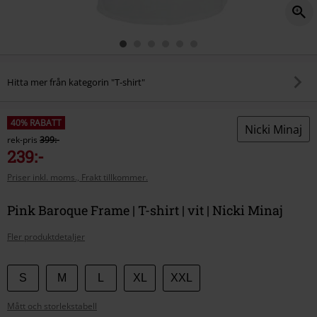
Hitta mer från kategorin "T-shirt"
40% RABATT
Nicki Minaj
rek-pris
399:-
239:-
Priser inkl. moms., Frakt tillkommer.
Pink Baroque Frame | T-shirt | vit | Nicki Minaj
Fler produktdetaljer
Välj
S
M
L
XL
XXL
din
Mått och storlekstabell
storlek