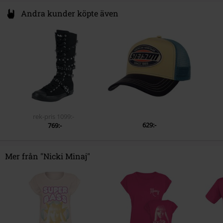
Andra kunder köpte även
rek-pris
1099:-
629:-
769:-
Mer från "Nicki Minaj"