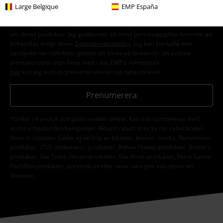
Large Belgique
EMP España
Jag godkänner att E.M.P. Merchandising mbH har rätt att behandla mina
personuppgifter och regelbundet skicka mig nyhetsbrev och information
om deras produkter. Jag godkänner att mina personuppgifter kommer att
behandlas enligt deras
Datasekretesspolicy
. Jag kan återkalla mitt
samtycke när som helst genom att klicka på länken för att avsluta
prenumeration som finns med i alla EMP:s nyhetsbrev.
Här
kan jag avsluta prenumerationen på nyhetsbrevet.
Prenumerera
*Gäller i 4 veckor och gäller endast online. Kan inte kombineras med
andra erbjudanden/kampanjer. Aktuell rabatt dras av när rabattkoden
löses in i kassan. Gäller ej vid köp av biljetter, böcker, media, Rammstein-
produkter, (Till) Lindemann,-produkter, Böhse Onklez-produkter, Broilers-
produkter, Die Toten Hosen-produkter, Die Ärzte-produkter, Feine Sahne
Fischfilet-produkter, presentkort eller varor vars pris inkluderar en
donation.