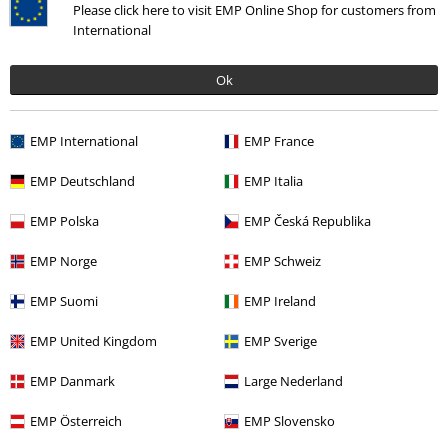
Please click here to visit EMP Online Shop for customers from
More categories. More options.
International
Teman
Svarta kläder
Svarta jackor
Ok
Klädmärken
Kläder
Jackor
Teman
Basplagg
Basics Killar
EMP International
EMP France
Teman
Basplagg
Kläder
Jackor
EMP Deutschland
EMP Italia
Teman
Vardagskläder
Streetwear Killar
EMP Polska
EMP Česká Republika
EMP Norge
EMP Schweiz
15%
EMP Suomi
EMP Ireland
Nyhetsbrev
rabatt
EMP United Kingdom
EMP Sverige
15% rabatt när du registrerar dig för vårt
nyhetsbrev!
Mer
EMP Danmark
Large Nederland
EMP Österreich
EMP Slovensko