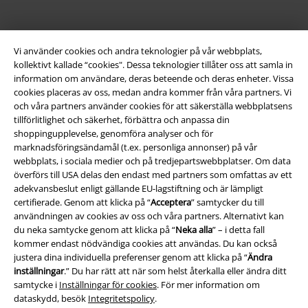
Vi använder cookies och andra teknologier på vår webbplats,
kollektivt kallade “cookies". Dessa teknologier tillåter oss att samla in
information om användare, deras beteende och deras enheter. Vissa
cookies placeras av oss, medan andra kommer från våra partners. Vi
och våra partners använder cookies för att säkerställa webbplatsens
tillförlitlighet och säkerhet, förbättra och anpassa din
shoppingupplevelse, genomföra analyser och för
Juridisk information/Villkor
marknadsföringsändamål (t.ex. personliga annonser) på vår
webbplats, i sociala medier och på tredjepartswebbplatser. Om data
Villkor
överförs till USA delas den endast med partners som omfattas av ett
adekvansbeslut enligt gällande EU-lagstiftning och är lämpligt
Om oss
certifierade. Genom att klicka på “
Acceptera
” samtycker du till
användningen av cookies av oss och våra partners. Alternativt kan
Ladda ner villkoren
du neka samtycke genom att klicka på “
Neka alla
” – i detta fall
kommer endast nödvändiga cookies att användas. Du kan också
justera dina individuella preferenser genom att klicka på “
Ändra
Avfallshantering och miljöskydd
inställningar
.” Du har rätt att när som helst återkalla eller ändra ditt
samtycke i
Inställningar för cookies
. För mer information om
Försäkran om överensstämmelse
dataskydd, besök
Integritetspolicy
.