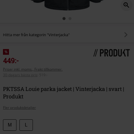
Hitta mer från kategorin "Vinterjacka"
%
449:-
Priser inkl. moms., Frakt tillkommer.
30-dagars bästa pris
:
519:-
PKTSSA Louie parka jacket | Vinterjacka | svart |
Produkt
Fler produktdetaljer
Välj
M
L
din