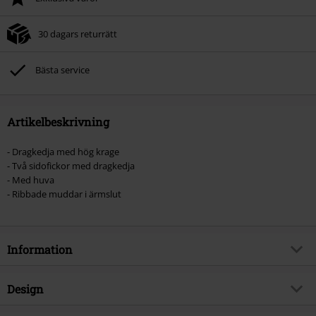
30 dagars returrätt
Bästa service
Artikelbeskrivning
- Dragkedja med hög krage
- Två sidofickor med dragkedja
- Med huva
- Ribbade muddar i ärmslut
Information
Artikelnummer
547288
Design
Titel
PKTSSA Louie parka jacket