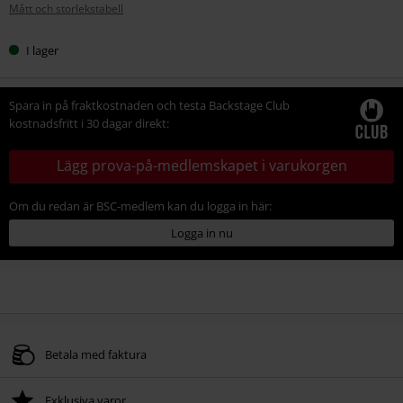
Mått och storlekstabell
storlek
I lager
Spara in på fraktkostnaden och testa Backstage Club
kostnadsfritt i 30 dagar direkt:
Lägg prova-på-medlemskapet i varukorgen
Om du redan är BSC-medlem kan du logga in här:
Logga in nu
Betala med faktura
Exklusiva varor