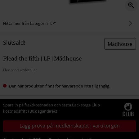
Hitta mer från kategorin "LP"
Slutsåld!
Mädhouse
Plead the fifth | LP | Mädhouse
Fler produktdetaljer
Den här produkten finns för närvarande inte tillgänglig.
Spara in på fraktkostnaden och testa Backstage Club
kostnadsfritt i 30 dagar direkt:
Lägg prova-på-medlemskapet i varukorgen