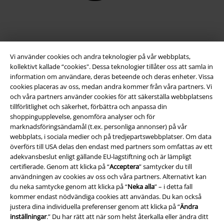
Vi använder cookies och andra teknologier på vår webbplats,
kollektivt kallade “cookies". Dessa teknologier tillåter oss att samla in
information om användare, deras beteende och deras enheter. Vissa
cookies placeras av oss, medan andra kommer från våra partners. Vi
och våra partners använder cookies för att säkerställa webbplatsens
tillförlitlighet och säkerhet, förbättra och anpassa din
Juridisk information/Villkor
shoppingupplevelse, genomföra analyser och för
marknadsföringsändamål (t.ex. personliga annonser) på vår
Villkor
webbplats, i sociala medier och på tredjepartswebbplatser. Om data
överförs till USA delas den endast med partners som omfattas av ett
Om oss
adekvansbeslut enligt gällande EU-lagstiftning och är lämpligt
certifierade. Genom att klicka på “
Acceptera
” samtycker du till
Ladda ner villkoren
användningen av cookies av oss och våra partners. Alternativt kan
du neka samtycke genom att klicka på “
Neka alla
” – i detta fall
Avfallshantering och miljöskydd
kommer endast nödvändiga cookies att användas. Du kan också
justera dina individuella preferenser genom att klicka på “
Ändra
inställningar
.” Du har rätt att när som helst återkalla eller ändra ditt
Försäkran om överensstämmelse