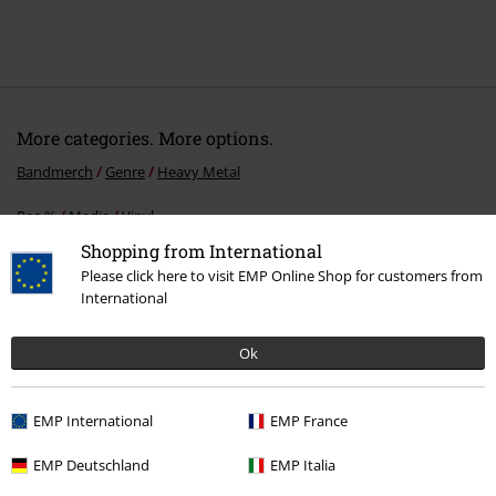
More categories. More options.
Bandmerch
Genre
Heavy Metal
Rea %
Media
Vinyl
Shopping from International
Bandmerch
Media
Vinyl
Please click here to visit EMP Online Shop for customers from
International
15%
Ok
Nyhetsbrev
rabatt
15% rabatt när du registrerar dig för vårt
EMP International
EMP France
nyhetsbrev!
Mer
EMP Deutschland
EMP Italia