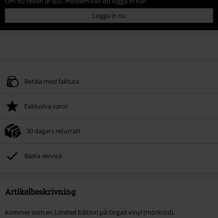
Om du redan är BSC-medlem kan du logga in här:
Logga in nu
Betala med faktura
Exklusiva varor
30 dagars returrätt
Bästa service
Artikelbeskrivning
Kommer som en Limited Edition på färgad vinyl (mörkröd).