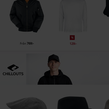
%
769:-
Från
129:-