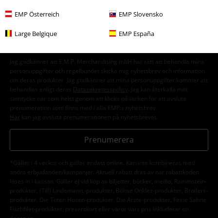
nyhetsbrev!
Mer
EMP Österreich
EMP Slovensko
Large Belgique
EMP España
Jag godkänner att E.M.P. Merchandising mbH har rätt att behandla mina
personuppgifter och regelbundet skicka mig nyhetsbrev och information
om deras produkter. Jag godkänner att mina personuppgifter kommer att
behandlas enligt deras
Datasekretesspolicy
. Jag kan återkalla mitt
samtycke när som helst genom att klicka på länken för att avsluta
prenumeration som finns med i alla EMP:s nyhetsbrev.
Här
kan jag avsluta prenumerationen på nyhetsbrevet.
Prenumerera
*Gäller i 4 veckor och gäller endast online. Kan inte kombineras med
andra erbjudanden/kampanjer. Aktuell rabatt dras av när rabattkoden
löses in i kassan. Gäller ej vid köp av biljetter, böcker, media, Rammstein-
produkter, (Till) Lindemann,-produkter, Böhse Onklez-produkter, Broilers-
produkter, Die Toten Hosen-produkter, Die Ärzte-produkter, Feine Sahne
Fischfilet-produkter, presentkort eller varor vars pris inkluderar en