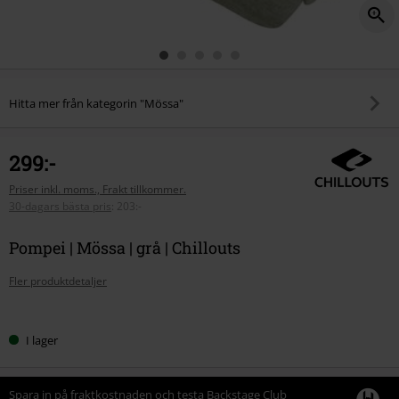
Hitta mer från kategorin "Mössa"
299:-
Priser inkl. moms., Frakt tillkommer.
30-dagars bästa pris
:
203:-
Pompei | Mössa | grå | Chillouts
Fler produktdetaljer
Välj
I lager
din
storlek
Spara in på fraktkostnaden och testa Backstage Club