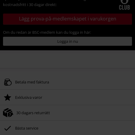
kostnadsfritt i 30 dagar direkt:
Lägg prova-på-medlemskapet i varukorgen
Om du redan är BSC-medlem kan du logga in här:
Logga in nu
Betala med faktura
Exklusiva varor
30 dagars returrätt
Bästa service