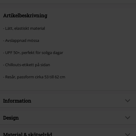
Artikelbeskrivning
- Lätt, elastiskt material
- Avslappnad mössa
- UPF 50+, perfekt för soliga dagar
- Chillouts-etikett på sidan
- Resår, passform cirka 53 till 62 cm
Information
Artikelnummer
593389
Design
Titel
Pompei
Produkttyp
Mössa
Brand
Material & skötselråd
Chillouts