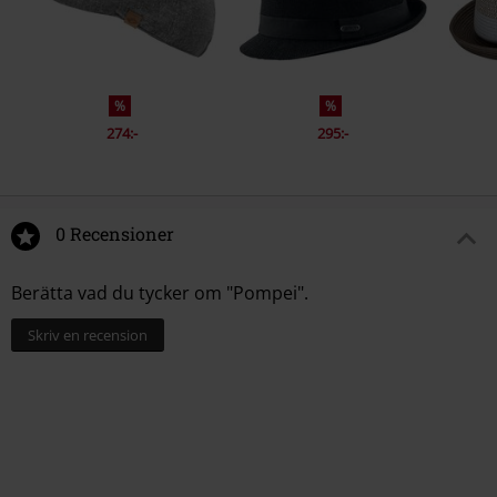
%
%
274:-
295:-
0 Recensioner
Berätta vad du tycker om "Pompei".
Skriv en recension