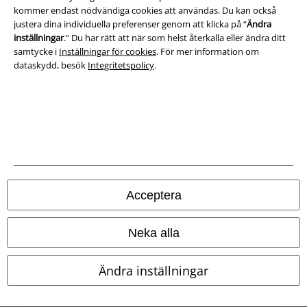
kommer endast nödvändiga cookies att användas. Du kan också
Avfallshantering och miljöskydd
justera dina individuella preferenser genom att klicka på “
Ändra
inställningar
.” Du har rätt att när som helst återkalla eller ändra ditt
Försäkran om överensstämmelse
samtycke i
Inställningar för cookies
. För mer information om
dataskydd, besök
Integritetspolicy
.
Information om tillgänglighet
Inställningar för cookies
Bekräfta ångrat köp
Alla priser inkl. moms.
Fraktkostnad tillkommer.
© 1986-2026 E.M.P. Merchandising HGmbH
Acceptera
Neka alla
Våra onlinebutiker
Ändra inställningar
EMP International