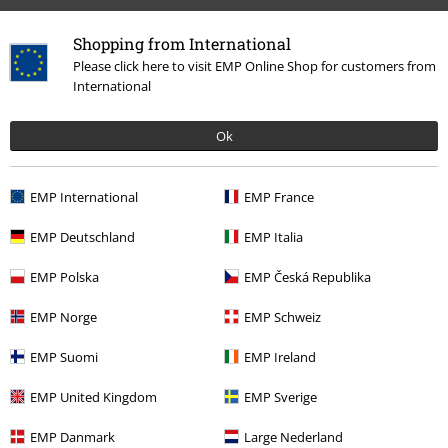
Shopping from International
Please click here to visit EMP Online Shop for customers from
International
More categories. More options.
Ok
Klädmärken
Accessoarer
Mössor
Klädmärken
Chillouts
EMP International
EMP France
Accessoarer
Hattar & Mössor
Mössor
EMP Deutschland
EMP Italia
Rea %
Tjejer
Accessoarer
EMP Polska
EMP Česká Republika
Rea %
Accessoarer
Mössor
EMP Norge
EMP Schweiz
EMP Suomi
EMP Ireland
15%
EMP United Kingdom
EMP Sverige
Nyhetsbrev
rabatt
EMP Danmark
Large Nederland
15% rabatt när du registrerar dig för vårt