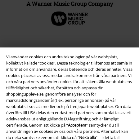
A Warner Music Group Company
Vi använder cookies och andra teknologier på vår webbplats,
kollektivt kallade “cookies". Dessa teknologier tillåter oss att samla in
information om användare, deras beteende och deras enheter. Vissa
cookies placeras av oss, medan andra kommer från våra partners. Vi
och våra partners använder cookies för att säkerställa webbplatsens
tillförlitlighet och säkerhet, förbättra och anpassa din
Juridisk information/Villkor
shoppingupplevelse, genomföra analyser och för
marknadsföringsändamål (t.ex. personliga annonser) på vår
Villkor
webbplats, i sociala medier och på tredjepartswebbplatser. Om data
överförs till USA delas den endast med partners som omfattas av ett
Om oss
adekvansbeslut enligt gällande EU-lagstiftning och är lämpligt
certifierade. Genom att klicka på “
Acceptera
” samtycker du till
användningen av cookies av oss och våra partners. Alternativt kan
Ladda ner villkoren
du neka samtycke genom att klicka på “
Neka alla
” – i detta fall