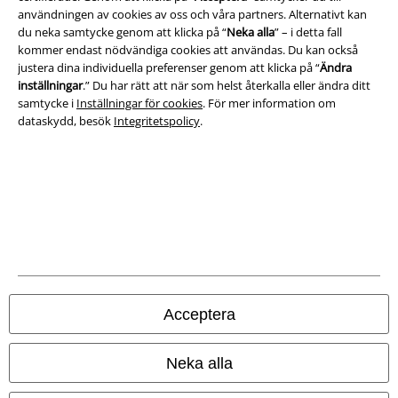
Om oss
användningen av cookies av oss och våra partners. Alternativt kan
du neka samtycke genom att klicka på “
Neka alla
” – i detta fall
kommer endast nödvändiga cookies att användas. Du kan också
Ladda ner villkoren
justera dina individuella preferenser genom att klicka på “
Ändra
inställningar
.” Du har rätt att när som helst återkalla eller ändra ditt
Avfallshantering och miljöskydd
samtycke i
Inställningar för cookies
. För mer information om
dataskydd, besök
Integritetspolicy
.
Försäkran om överensstämmelse
Information om tillgänglighet
Inställningar för cookies
Bekräfta ångrat köp
Alla priser inkl. moms.
Fraktkostnad tillkommer.
Acceptera
© 1986-2026 E.M.P. Merchandising HGmbH
Neka alla