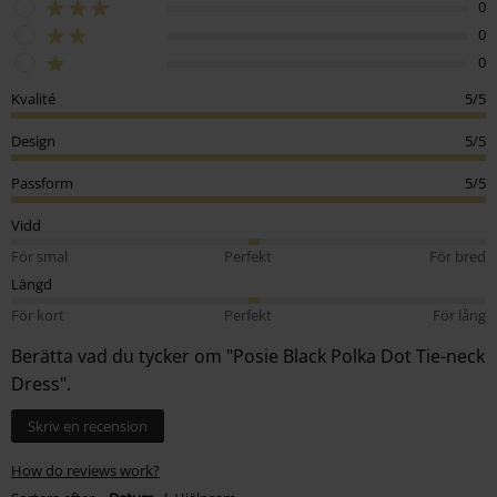
0
0
0
Kvalité
5/5
Design
5/5
Passform
5/5
Vidd
För smal
Perfekt
För bred
Längd
För kort
Perfekt
För lång
Berätta vad du tycker om "Posie Black Polka Dot Tie-neck
Dress".
Skriv en recension
How do reviews work?