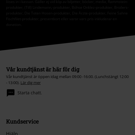
löses in i kassan. Gäller ej vid köp av biljetter, böcker, media, Rammstein-
produkter, (Till) Lindemann,-produkter, Böhse Onklez-produkter, Broilers-
produkter, Die Toten Hosen-produkter, Die Ärzte-produkter, Feine Sahne
Fischfilet-produkter, presentkort eller varor vars pris inkluderar en
donation.
Vår kundtjänst är här för dig
Vår kundtjänst är öppen idag mellan 09:00 -16:00. (Lunchstängt 12:00
- 13:00).
Lär dig mer
Starta chatt.
Kundservice
Hjälp