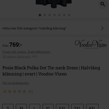
Hitta mer från kategorin "Halvlång klänning"
769:-
Från
Priser inkl. moms., Frakt tillkommer.
30-dagars bästa pris
:
492:-
Posie Black Polka Dot Tie-neck Dress | Halvlång
klänning | svart | Voodoo Vixen
Fler produktdetaljer
(1)
Välj
S
M
L
XL
XXL
3XL
4XL