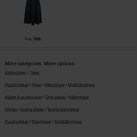
Skicka kommentar
769:-
Från
More categories. More options.
Klädmärken
Tjejer
Plusstorlekar
Tjejer
Klänningar
Midiklänningar
Kläder & accessoarer
One-pieces
Klänningar
Teman
Svarta kläder
Svarta klänningar
Plusstorlekar
Klänningar
Midiklänningar