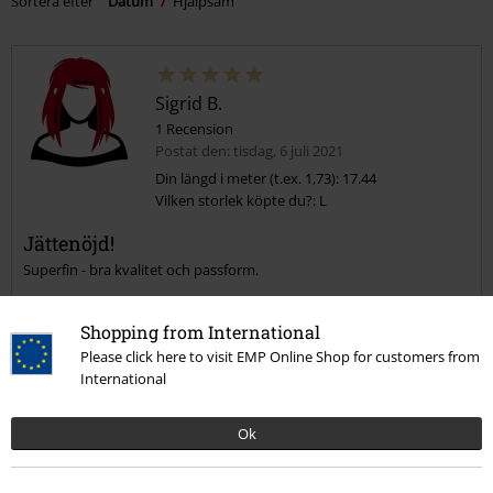
Sortera efter
Datum
Hjälpsam
Sigrid B.
1 Recension
Postat den: tisdag, 6 juli 2021
Din längd i meter (t.ex. 1,73): 17.44
Vilken storlek köpte du?: L
Jättenöjd!
Superfin - bra kvalitet och passform.
Shopping from International
Please click here to visit EMP Online Shop for customers from
International
Kvalité
Ok
5
Design
5
Passform