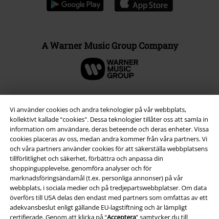
A Warner Music Group Company
Vi använder cookies och andra teknologier på vår webbplats,
kollektivt kallade “cookies". Dessa teknologier tillåter oss att samla in
information om användare, deras beteende och deras enheter. Vissa
cookies placeras av oss, medan andra kommer från våra partners. Vi
och våra partners använder cookies för att säkerställa webbplatsens
tillförlitlighet och säkerhet, förbättra och anpassa din
shoppingupplevelse, genomföra analyser och för
marknadsföringsändamål (t.ex. personliga annonser) på vår
Juridisk information/Villkor
webbplats, i sociala medier och på tredjepartswebbplatser. Om data
överförs till USA delas den endast med partners som omfattas av ett
Villkor
adekvansbeslut enligt gällande EU-lagstiftning och är lämpligt
certifierade. Genom att klicka på “
Acceptera
” samtycker du till