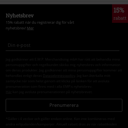
15%
Nyhetsbrev
rabatt
15% rabatt när du registrerar dig för vårt
nyhetsbrev!
Mer
Jag godkänner att E.M.P. Merchandising mbH har rätt att behandla mina
personuppgifter och regelbundet skicka mig nyhetsbrev och information
om deras produkter. Jag godkänner att mina personuppgifter kommer att
behandlas enligt deras
Datasekretesspolicy
. Jag kan återkalla mitt
samtycke när som helst genom att klicka på länken för att avsluta
prenumeration som finns med i alla EMP:s nyhetsbrev.
Här
kan jag avsluta prenumerationen på nyhetsbrevet.
Prenumerera
*Gäller i 4 veckor och gäller endast online. Kan inte kombineras med
andra erbjudanden/kampanjer. Aktuell rabatt dras av när rabattkoden