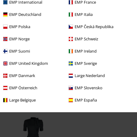
EMP International
EMP France
5
Vidd
För smal
Perfekt
För bred
EMP Deutschland
EMP Italia
Längd
EMP Polska
EMP Česká Republika
För kort
Perfekt
För lång
EMP Norge
EMP Schweiz
Verifierad recension
EMP Suomi
EMP Ireland
Hade du någon nytta av den här recensionen?
EMP United Kingdom
EMP Sverige
EMP Danmark
Large Nederland
Kommentar
EMP Österreich
EMP Slovensko
Large Belgique
EMP España
Senast besökt