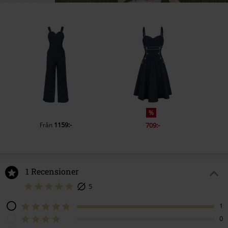
%
1159:-
Från
709:-
1 Recensioner
5
1
0