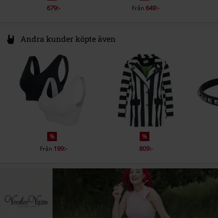
679:-
649:-
Från
Andra kunder köpte även
%
%
199:-
809:-
Från