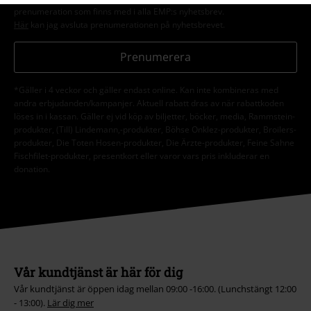
prenumeration som finns med i alla EMP:s nyhetsbrev.
Här
kan jag avsluta prenumerationen på nyhetsbrevet.
Prenumerera
*Gäller i 4 veckor och gäller endast online. Kan inte kombineras med
andra erbjudanden/kampanjer. Aktuell rabatt dras av när rabattkoden
löses in i kassan. Gäller ej vid köp av biljetter, böcker, media, Rammstein-
produkter, (Till) Lindemann,-produkter, Böhse Onklez-produkter, Broilers-
produkter, Die Toten Hosen-produkter, Die Ärzte-produkter, Feine Sahne
Fischfilet-produkter, presentkort eller varor vars pris inkluderar en
donation.
Vår kundtjänst är här för dig
Vår kundtjänst är öppen idag mellan 09:00 -16:00. (Lunchstängt 12:00
- 13:00).
Lär dig mer