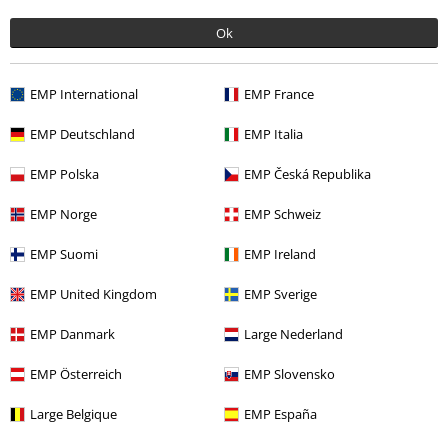
Rea %
Media
CDs
Ok
Bandmerch
Media
CD
EMP International
EMP France
Bandmerch
Top Bands
Ghost
Media
EMP Deutschland
EMP Italia
EMP Polska
EMP Česká Republika
15%
Nyhetsbrev
EMP Norge
EMP Schweiz
rabatt
15% rabatt när du registrerar dig för vårt
EMP Suomi
EMP Ireland
nyhetsbrev!
Mer
EMP United Kingdom
EMP Sverige
EMP Danmark
Large Nederland
Jag godkänner att E.M.P. Merchandising mbH har rätt att behandla mina
EMP Österreich
EMP Slovensko
personuppgifter och regelbundet skicka mig nyhetsbrev och information
om deras produkter. Jag godkänner att mina personuppgifter kommer att
Large Belgique
EMP España
behandlas enligt deras
Datasekretesspolicy
. Jag kan återkalla mitt
samtycke när som helst genom att klicka på länken för att avsluta