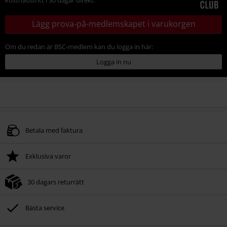
Lägg prova-på-medlemskapet i varukorgen
Om du redan är BSC-medlem kan du logga in här:
Logga in nu
Betala med faktura
Exklusiva varor
30 dagars returrätt
Bästa service