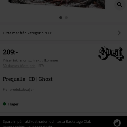
Hitta mer från kategorin "CD"
209:-
Priser inkl. moms., Frakt tillkommer.
30-dagars bästa pris
:
157:-
Prequelle | CD | Ghost
Fler produktdetaljer
I lager
Spara in på fraktkostnaden och testa Backstage Club
kostnadsfritt i 30 dagar direkt: