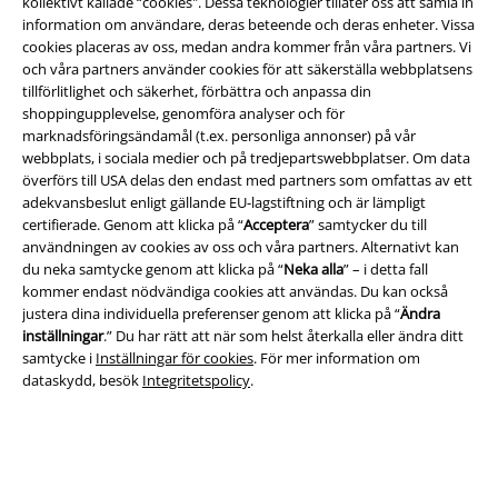
kollektivt kallade “cookies". Dessa teknologier tillåter oss att samla in
information om användare, deras beteende och deras enheter. Vissa
cookies placeras av oss, medan andra kommer från våra partners. Vi
och våra partners använder cookies för att säkerställa webbplatsens
tillförlitlighet och säkerhet, förbättra och anpassa din
Juridisk information/Villkor
shoppingupplevelse, genomföra analyser och för
marknadsföringsändamål (t.ex. personliga annonser) på vår
Villkor
webbplats, i sociala medier och på tredjepartswebbplatser. Om data
överförs till USA delas den endast med partners som omfattas av ett
Om oss
adekvansbeslut enligt gällande EU-lagstiftning och är lämpligt
certifierade. Genom att klicka på “
Acceptera
” samtycker du till
användningen av cookies av oss och våra partners. Alternativt kan
Ladda ner villkoren
du neka samtycke genom att klicka på “
Neka alla
” – i detta fall
kommer endast nödvändiga cookies att användas. Du kan också
Avfallshantering och miljöskydd
justera dina individuella preferenser genom att klicka på “
Ändra
inställningar
.” Du har rätt att när som helst återkalla eller ändra ditt
Försäkran om överensstämmelse
samtycke i
Inställningar för cookies
. För mer information om
dataskydd, besök
Integritetspolicy
.
Information om tillgänglighet
Inställningar för cookies
Bekräfta ångrat köp