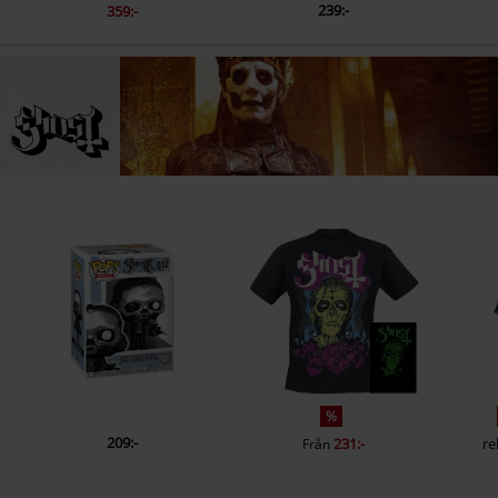
239:-
359:-
%
209:-
231:-
re
Från