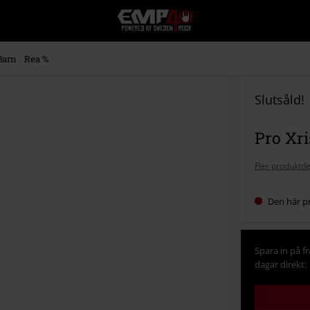
EMP
-
Musik,
Film,
Barn
Rea %
TV
&
Spelmerch
Slutsåld!
-
Alternativt
Pro Xris
Mode
Fler produktde
Den här pr
Spara in på f
dagar direkt: