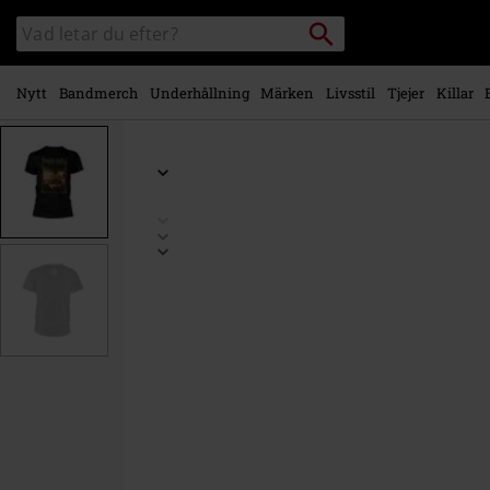
Gå till
Sök
Sök
huvudinnehåll
i
katalogen
Nytt
Bandmerch
Underhållning
Märken
Livsstil
Tjejer
Killar
https://www.emp-
shop.se/p/pro-
xristou/583918.html