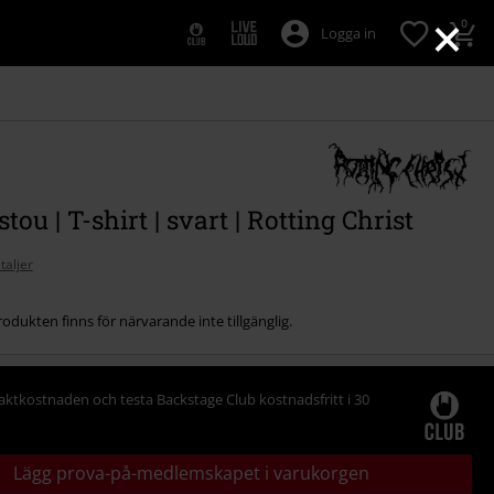
×
0
Logga in
tou | T-shirt | svart | Rotting Christ
taljer
odukten finns för närvarande inte tillgänglig.
raktkostnaden och testa Backstage Club kostnadsfritt i 30
Lägg prova-på-medlemskapet i varukorgen