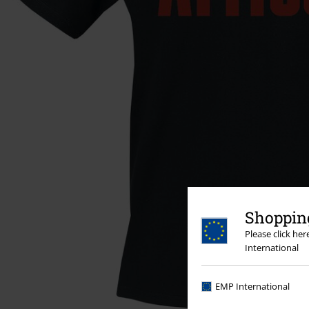
Shopping
Please click he
International
EMP International