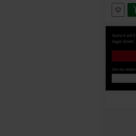
Spara in på f
dagar direkt:
Om du redan 