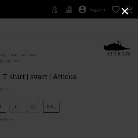
×
0
Logga in
oms., Frakt tillkommer.
ta pris
:
249:-
T-shirt | svart | Atticus
taljer
M
L
XL
XXL
ekstabell