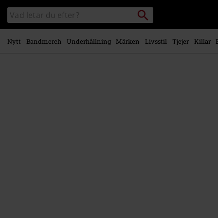
Gå till
Sök
Sök
huvudinnehåll
i
katalogen
Nytt
Bandmerch
Underhållning
Märken
Livsstil
Tjejer
Killar
https://www.emp-
shop.se/p/punch/246773.html