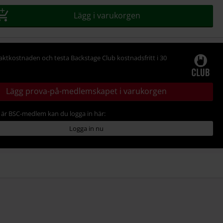
Lägg i varukorgen
raktkostnaden och testa Backstage Club kostnadsfritt i 30
Lägg prova-på-medlemskapet i varukorgen
är BSC-medlem kan du logga in här:
Logga in nu