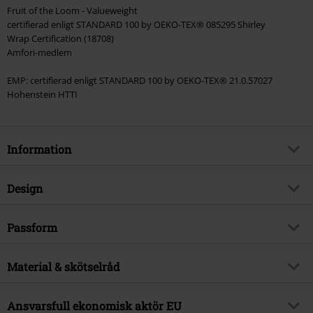
Fruit of the Loom - Valueweight
certifierad enligt STANDARD 100 by OEKO-TEX® 085295 Shirley
Wrap Certification (18708)
Amfori-medlem
EMP: certifierad enligt STANDARD 100 by OEKO-TEX® 21.0.57027
Hohenstein HTTI
Information
Artikelnummer
535275
Design
Titel
Rainbow Micky
Produkttyp
T-shirt
Produktämne
Passform
Fan-merch, TV-serier, Disney, Film,
Animerat, Disneyklassiker,
Mönster
plain
Hållbarhet
Passform/Topp
Slim Fit
Tryckt
Material & skötselråd
ja
Signatur
nej
Längd
Normal
Hals
Rundad hals
Licens
officiellt licensierad produkt
Yttermaterial
100% bomull
Ansvarsfull ekonomisk aktör EU
Kragform
Kraglös