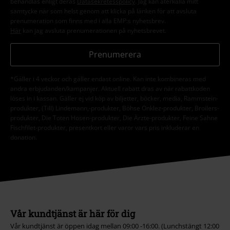
behandlas enligt deras
Datasekretesspolicy
. Jag kan återkalla mitt
samtycke när som helst genom att klicka på länken för att avsluta
prenumeration som finns med i alla EMP:s nyhetsbrev.
Här
kan jag avsluta prenumerationen på nyhetsbrevet.
Prenumerera
*Gäller i 4 veckor och gäller endast online. Kan inte kombineras med
andra erbjudanden/kampanjer. Aktuell rabatt dras av när rabattkoden
löses in i kassan. Gäller ej vid köp av biljetter, böcker, media, Rammstein-
produkter, (Till) Lindemann,-produkter, Böhse Onklez-produkter, Broilers-
produkter, Die Toten Hosen-produkter, Die Ärzte-produkter, Feine Sahne
Fischfilet-produkter, presentkort eller varor vars pris inkluderar en
donation.
Vår kundtjänst är här för dig
Vår kundtjänst är öppen idag mellan 09:00 -16:00. (Lunchstängt 12:00