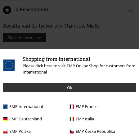
0 Recensioner
Berätta vad du tycker om "Rainbow Micky".
Skriv en recension
Shopping from International
Please click here to visit EMP Online Shop for customers from
International
Ok
EMP International
EMP France
EMP Deutschland
EMP Italia
More categories. More options.
EMP Polska
EMP Česká Republika
Underhållning