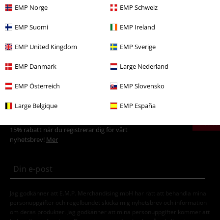
EMP Norge
EMP Schweiz
Rea %
Kläder
T-shirts & Toppar
T-Shirts
EMP Suomi
EMP Ireland
Rea %
Film & TV
Disney
EMP United Kingdom
EMP Sverige
Nytt
Kläder
T-shirts & Toppar
T-shirts
EMP Danmark
Large Nederland
Tjejer
Kläder
T-shirts & Linnen
T-shirts
EMP Österreich
EMP Slovensko
Large Belgique
EMP España
15%
Nyhetsbrev
rabatt
15% rabatt när du registrerar dig för vårt
nyhetsbrev!
Mer
Jag godkänner att E.M.P. Merchandising mbH har rätt att behandla mina
personuppgifter och regelbundet skicka mig nyhetsbrev och information
om deras produkter. Jag godkänner att mina personuppgifter kommer att