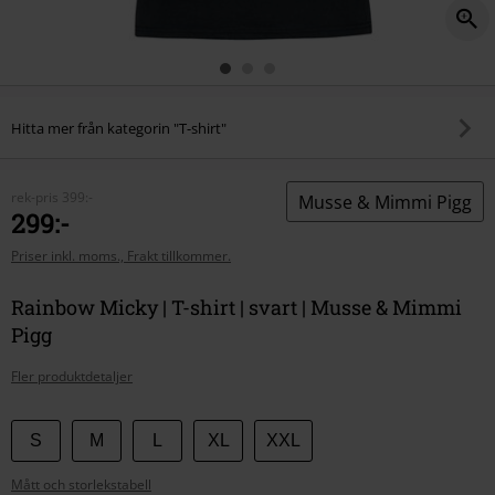
Hitta mer från kategorin "T-shirt"
rek-pris
399:-
Musse & Mimmi Pigg
299:-
Priser inkl. moms., Frakt tillkommer.
Rainbow Micky | T-shirt | svart | Musse & Mimmi
Pigg
Fler produktdetaljer
Välj
S
M
L
XL
XXL
din
Mått och storlekstabell
storlek