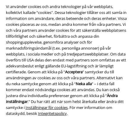
Vi använder cookies och andra teknologier på vår webbplats,
kollektivt kallade “cookies". Dessa teknologier tillåter oss att samla in
information om användare, deras beteende och deras enheter. Vissa
cookies placeras av oss, medan andra kommer från våra partners. Vi
och våra partners använder cookies för att säkerställa webbplatsens
Juridisk information/Villkor
tillförlitlighet och säkerhet, förbättra och anpassa din
shoppingupplevelse, genomföra analyser och för
Villkor
marknadsföringsändamål (t.ex. personliga annonser) på vår
webbplats, i sociala medier och på tredjepartswebbplatser. Om data
Om oss
överförs till USA delas den endast med partners som omfattas av ett
adekvansbeslut enligt gällande EU-lagstiftning och är lämpligt
certifierade. Genom att klicka på “
Acceptera
” samtycker du till
Ladda ner villkoren
användningen av cookies av oss och våra partners. Alternativt kan
du neka samtycke genom att klicka på “
Neka alla
” – i detta fall
Avfallshantering och miljöskydd
kommer endast nödvändiga cookies att användas. Du kan också
justera dina individuella preferenser genom att klicka på “
Ändra
Försäkran om överensstämmelse
inställningar
.” Du har rätt att när som helst återkalla eller ändra ditt
samtycke i
Inställningar för cookies
. För mer information om
Information om tillgänglighet
dataskydd, besök
Integritetspolicy
.
Inställningar för cookies