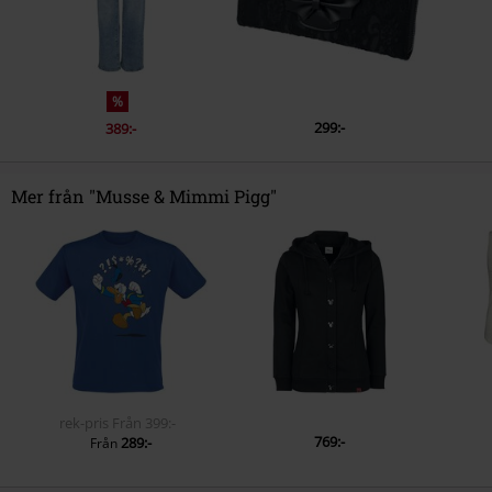
%
299:-
389:-
Mer från "Musse & Mimmi Pigg"
rek-pris
Från
399:-
769:-
289:-
Från