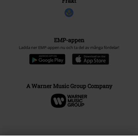
Frakt
EMP-appen
Ladda ner EMP-appen nu och ta del av många fördelar!
A Warner Music Group Company