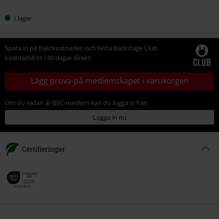
I lager
Spara in på fraktkostnaden och testa Backstage Club
kostnadsfritt i 30 dagar direkt:
Lägg prova-på-medlemskapet i varukorgen
Om du redan är BSC-medlem kan du logga in här:
Logga in nu
Certifieringar