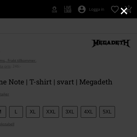
×
0
Logga in
-
oms., Frakt tillkommer.
ta pris
:
246:-
 Note | T-shirt | svart | Megadeth
taljer
M
L
XL
XXL
3XL
4XL
5XL
ekstabell