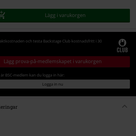
Lägg i varukorgen
raktkostnaden och testa Backstage Club kostnadsfritt i 30
Lägg prova-på-medlemskapet i varukorgen
är BSC-medlem kan du logga in här:
Logga in nu
ieringar