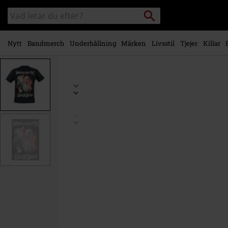
Gå till
Sök
Sök
huvudinnehåll
i
katalogen
Nytt
Bandmerch
Underhållning
Märken
Livsstil
Tjejer
Killar
https://www.emp-
shop.se/p/ransome-
note/597461.html