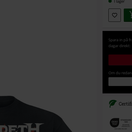
I lager
Spara in på f
dagar direkt:
Om du redan 
Certif