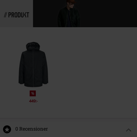
Fredskovvej
7330 Brande
Denmark
www.bestseller.com
%
449:-
0 Recensioner