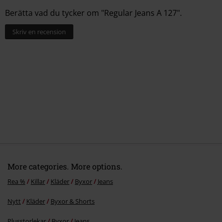
Berätta vad du tycker om "Regular Jeans A 127".
Skriv en recension
More categories. More options.
Rea %
Killar
Kläder
Byxor
Jeans
Nytt
Kläder
Byxor & Shorts
Plusstorlekar
Byxor
Jeans