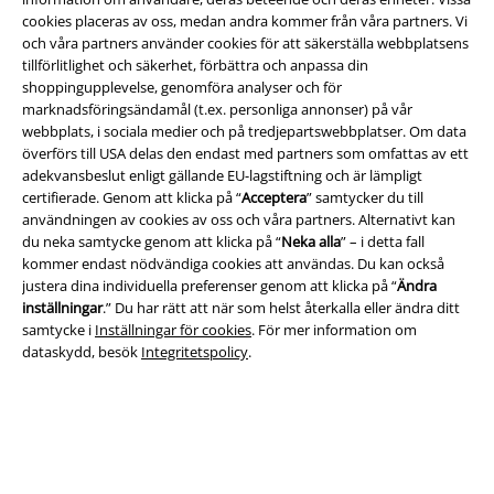
cookies placeras av oss, medan andra kommer från våra partners. Vi
och våra partners använder cookies för att säkerställa webbplatsens
tillförlitlighet och säkerhet, förbättra och anpassa din
Juridisk information/Villkor
shoppingupplevelse, genomföra analyser och för
Villkor
marknadsföringsändamål (t.ex. personliga annonser) på vår
webbplats, i sociala medier och på tredjepartswebbplatser. Om data
överförs till USA delas den endast med partners som omfattas av ett
Om oss
adekvansbeslut enligt gällande EU-lagstiftning och är lämpligt
certifierade. Genom att klicka på “
Acceptera
” samtycker du till
Ladda ner villkoren
användningen av cookies av oss och våra partners. Alternativt kan
du neka samtycke genom att klicka på “
Neka alla
” – i detta fall
Avfallshantering och miljöskydd
kommer endast nödvändiga cookies att användas. Du kan också
justera dina individuella preferenser genom att klicka på “
Ändra
Försäkran om överensstämmelse
inställningar
.” Du har rätt att när som helst återkalla eller ändra ditt
samtycke i
Inställningar för cookies
. För mer information om
dataskydd, besök
Integritetspolicy
.
Information om tillgänglighet
Inställningar för cookies
Bekräfta ångrat köp