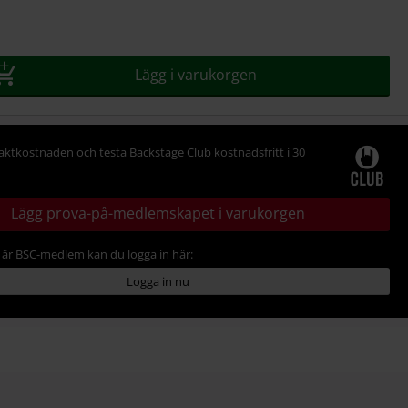
Lägg i varukorgen
raktkostnaden och testa Backstage Club kostnadsfritt i 30
Lägg prova-på-medlemskapet i varukorgen
är BSC-medlem kan du logga in här:
Logga in nu