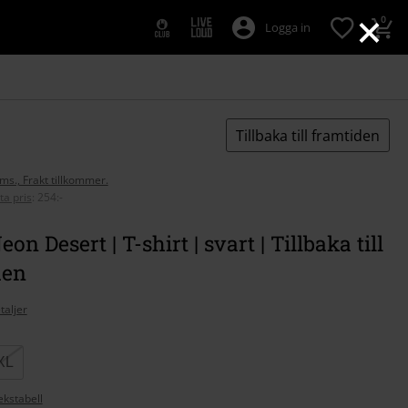
×
0
Logga in
Tillbaka till framtiden
oms., Frakt tillkommer.
ta pris
:
254:-
on Desert | T-shirt | svart | Tillbaka till
den
taljer
XL
ekstabell