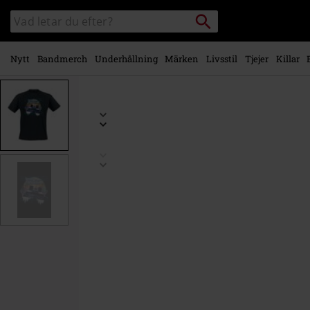
Gå till
Sök
Sök
huvudinnehåll
i
katalogen
Nytt
Bandmerch
Underhållning
Märken
Livsstil
Tjejer
Killar
https://www.emp-
shop.se/p/retro-
neon-
desert/594913.html