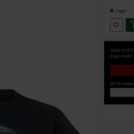
storlek
I lager
Spara in på f
dagar direkt:
Om du redan 