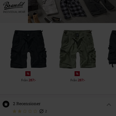
%
%
287:-
287:-
Från
Från
2 Recensioner
2