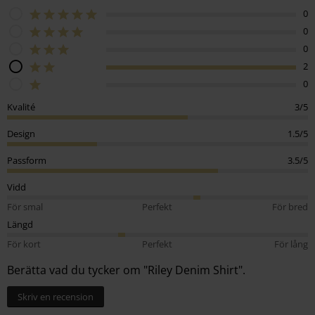
0
0
0
2
0
Kvalité
3/5
Design
1.5/5
Passform
3.5/5
Vidd
För smal
Perfekt
För bred
Längd
För kort
Perfekt
För lång
Berätta vad du tycker om "Riley Denim Shirt".
Skriv en recension