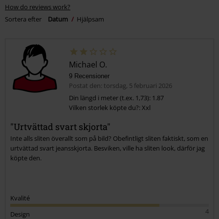
How do reviews work?
Sortera efter
Datum
Hjälpsam
Michael O.
9 Recensioner
Postat den: torsdag, 5 februari 2026
Din längd i meter (t.ex. 1,73): 1.87
Vilken storlek köpte du?: Xxl
"Urtvättad svart skjorta"
Inte alls sliten överallt som på bild? Obefintligt sliten faktiskt, som en
urtvättad svart jeansskjorta. Besviken, ville ha sliten look, därför jag
köpte den.
Kvalité
4
Design