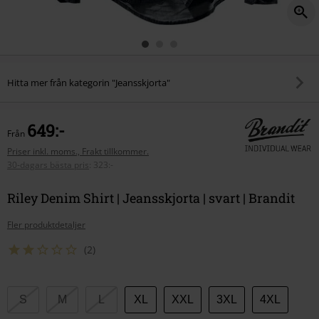
Hitta mer från kategorin "Jeansskjorta"
649:-
Från
Priser inkl. moms., Frakt tillkommer.
30-dagars bästa pris
:
323:-
Riley Denim Shirt | Jeansskjorta | svart | Brandit
Fler produktdetaljer
(2)
Välj
S
M
L
XL
XXL
3XL
4XL
din