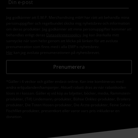
Jag godkänner att E.M.P. Merchandising mbH har rätt att behandla mina
personuppgifter och regelbundet skicka mig nyhetsbrev och information
om deras produkter. Jag godkänner att mina personuppgifter kommer att
behandlas enligt deras
Datasekretesspolicy
. Jag kan återkalla mitt
samtycke när som helst genom att klicka på länken för att avsluta
prenumeration som finns med i alla EMP:s nyhetsbrev.
Här
kan jag avsluta prenumerationen på nyhetsbrevet.
Prenumerera
*Gäller i 4 veckor och gäller endast online. Kan inte kombineras med
andra erbjudanden/kampanjer. Aktuell rabatt dras av när rabattkoden
löses in i kassan. Gäller ej vid köp av biljetter, böcker, media, Rammstein-
produkter, (Till) Lindemann,-produkter, Böhse Onklez-produkter, Broilers-
produkter, Die Toten Hosen-produkter, Die Ärzte-produkter, Feine Sahne
Fischfilet-produkter, presentkort eller varor vars pris inkluderar en
donation.