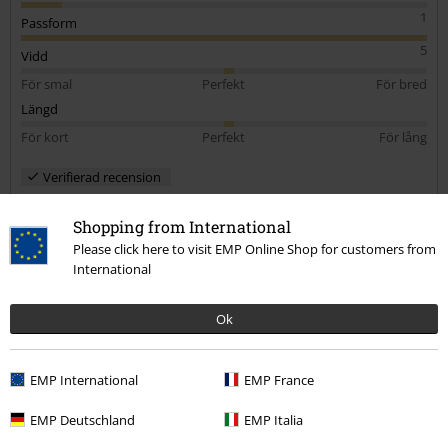
1
Passform
5
Vidd
För smal
Perfekt
För bred
Längd
För kort
Perfekt
För lång
Verifierad recension
Hade du någon nytta av den här recensionen?
Shopping from International
Please click here to visit EMP Online Shop for customers from
International
Kommentar
Ok
EMP International
EMP France
Joaquim Mojo R.
4 Recensioner
EMP Deutschland
EMP Italia
Postat den: fredag, 5 april 2019