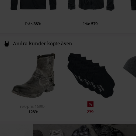
389:-
579:-
Från
Från
Andra kunder köpte även
%
rek-pris
1699:-
1289:-
239:-