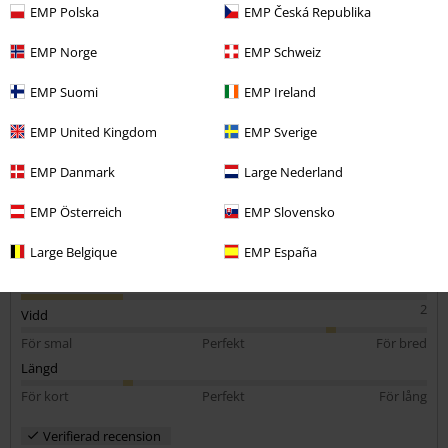
Din längd i meter (t.ex. 1,73): 1.72
EMP Polska
EMP Česká Republika
Vilken storlek köpte du?: L
EMP Norge
EMP Schweiz
Skicka kommentar
Sitter sådär
EMP Suomi
EMP Ireland
Lite för bred nedtill för min smak.
EMP United Kingdom
EMP Sverige
EMP Danmark
Large Nederland
EMP Österreich
EMP Slovensko
Kvalité
2
Design
Large Belgique
EMP España
2
Passform
2
Vidd
För smal
Perfekt
För bred
Längd
För kort
Perfekt
För lång
Verifierad recension