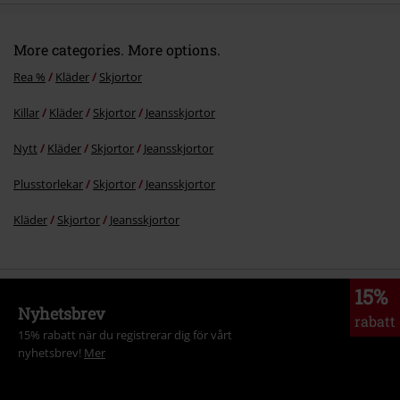
More categories. More options.
Rea %
Kläder
Skjortor
Killar
Kläder
Skjortor
Jeansskjortor
Nytt
Kläder
Skjortor
Jeansskjortor
Plusstorlekar
Skjortor
Jeansskjortor
Kläder
Skjortor
Jeansskjortor
15%
Nyhetsbrev
rabatt
15% rabatt när du registrerar dig för vårt
nyhetsbrev!
Mer