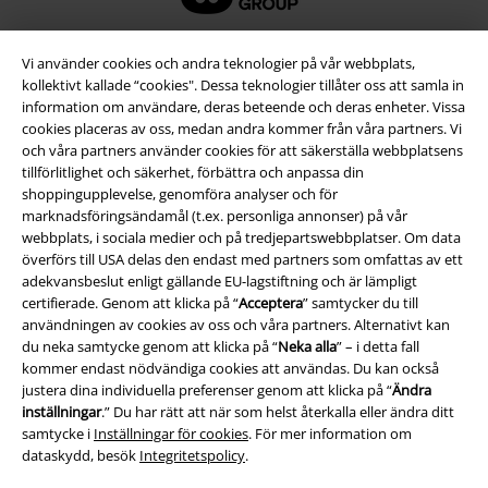
Vi använder cookies och andra teknologier på vår webbplats,
kollektivt kallade “cookies". Dessa teknologier tillåter oss att samla in
information om användare, deras beteende och deras enheter. Vissa
cookies placeras av oss, medan andra kommer från våra partners. Vi
och våra partners använder cookies för att säkerställa webbplatsens
tillförlitlighet och säkerhet, förbättra och anpassa din
shoppingupplevelse, genomföra analyser och för
marknadsföringsändamål (t.ex. personliga annonser) på vår
webbplats, i sociala medier och på tredjepartswebbplatser. Om data
Juridisk information/Villkor
överförs till USA delas den endast med partners som omfattas av ett
adekvansbeslut enligt gällande EU-lagstiftning och är lämpligt
Villkor
certifierade. Genom att klicka på “
Acceptera
” samtycker du till
användningen av cookies av oss och våra partners. Alternativt kan
Om oss
du neka samtycke genom att klicka på “
Neka alla
” – i detta fall
kommer endast nödvändiga cookies att användas. Du kan också
Ladda ner villkoren
justera dina individuella preferenser genom att klicka på “
Ändra
inställningar
.” Du har rätt att när som helst återkalla eller ändra ditt
samtycke i
Inställningar för cookies
. För mer information om
Avfallshantering och miljöskydd
dataskydd, besök
Integritetspolicy
.
Försäkran om överensstämmelse