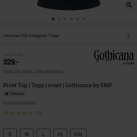
Hitta mer från kategorin "Topp"
rek-pris
399:-
329:-
Priser inkl. moms., Frakt tillkommer.
Rivet Top | Topp | svart | Gothicana by EMP
Exklusiv
Fler produktdetaljer
(1)
Välj
S
M
L
XL
XXL