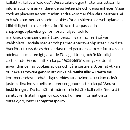
kollektivt kallade “cookies". Dessa teknologier tillåter oss att samla in
information om användare, deras beteende och deras enheter. Vissa
cookies placeras av oss, medan andra kommer från våra partners. Vi
och våra partners använder cookies för att säkerställa webbplatsens
tillförlitlighet och säkerhet, förbättra och anpassa din
shoppingupplevelse, genomföra analyser och för
marknadsföringsändamål (t.ex. personliga annonser) på vår
webbplats, i sociala medier och på tredjepartswebbplatser. Om data
överförs till USA delas den endast med partners som omfattas av ett
Juridisk information/Villkor
adekvansbeslut enligt gällande EU-lagstiftning och är lämpligt
Villkor
certifierade. Genom att klicka på “
Acceptera
” samtycker du till
användningen av cookies av oss och våra partners. Alternativt kan
du neka samtycke genom att klicka på “
Neka alla
” – i detta fall
Om oss
kommer endast nödvändiga cookies att användas. Du kan också
justera dina individuella preferenser genom att klicka på “
Ändra
Ladda ner villkoren
inställningar
.” Du har rätt att när som helst återkalla eller ändra ditt
samtycke i
Inställningar för cookies
. För mer information om
Avfallshantering och miljöskydd
dataskydd, besök
Integritetspolicy
.
Försäkran om överensstämmelse
Information om tillgänglighet