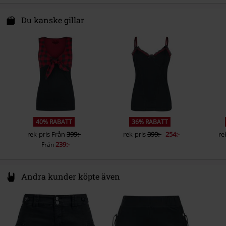
Du kanske gillar
40% RABATT
36% RABATT
rek-pris
Från
399:-
rek-pris
399:-
254:-
re
239:-
Från
Andra kunder köpte även