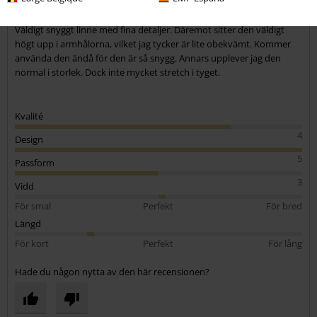
Snyggt linne
Väldigt snyggt linne med fina detaljer. Däremot sitter den väldigt
högt upp i armhålorna, vilket jag tycker är lite obekvämt. Kommer
använda den ändå för den är så snygg. Annars upplever jag den
normal i storlek. Dock inte mycket stretch i tyget.
Kvalité
4
Design
5
Passform
3
Vidd
För smal
Perfekt
För bred
Längd
För kort
Perfekt
För lång
Hade du någon nytta av den här recensionen?