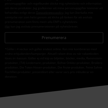
personuppgifter och regelbundet skicka mig nyhetsbrev och information
om deras produkter. Jag godkänner att mina personuppgifter kommer att
behandlas enligt deras
Datasekretesspolicy
. Jag kan återkalla mitt
samtycke när som helst genom att klicka på länken för att avsluta
prenumeration som finns med i alla EMP:s nyhetsbrev.
Här
kan jag avsluta prenumerationen på nyhetsbrevet.
Prenumerera
*Gäller i 4 veckor och gäller endast online. Kan inte kombineras med
andra erbjudanden/kampanjer. Aktuell rabatt dras av när rabattkoden
löses in i kassan. Gäller ej vid köp av biljetter, böcker, media, Rammstein-
produkter, (Till) Lindemann,-produkter, Böhse Onklez-produkter, Broilers-
produkter, Die Toten Hosen-produkter, Die Ärzte-produkter, Feine Sahne
Fischfilet-produkter, presentkort eller varor vars pris inkluderar en
donation.