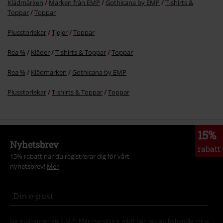
Klädmärken
Märken från EMP
Gothicana by EMP
T-shirts &
Toppar
Toppar
Plusstorlekar
Tjejer
Toppar
Rea %
Kläder
T-shirts & Toppar
Toppar
Rea %
Klädmärken
Gothicana by EMP
Plusstorlekar
T-shirts & Toppar
Toppar
15%
Nyhetsbrev
rabatt
15% rabatt när du registrerar dig för vårt
nyhetsbrev!
Mer
Jag godkänner att E.M.P. Merchandising mbH har rätt att behandla mina