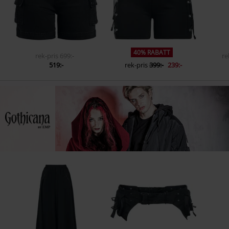
40% RABATT
rek-pris
699:-
re
519:-
rek-pris
399:-
239:-