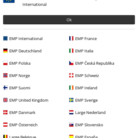
International
Vidd
För smal
Perfekt
För bred
Ok
Längd
För kort
Perfekt
För lång
EMP International
EMP France
Berätta vad du tycker om "Rivet Top".
EMP Deutschland
EMP Italia
Skriv en recension
EMP Polska
EMP Česká Republika
How do reviews work?
EMP Norge
EMP Schweiz
Sortera efter
Datum
Hjälpsam
EMP Suomi
EMP Ireland
EMP United Kingdom
EMP Sverige
Jackie H.
16 Recensioner
EMP Danmark
Large Nederland
Postat den: söndag, 6 mars 2022
EMP Österreich
EMP Slovensko
Din längd i meter (t.ex. 1,73): 1.57
Vilken storlek köpte du?: S
Large Belgique
EMP España