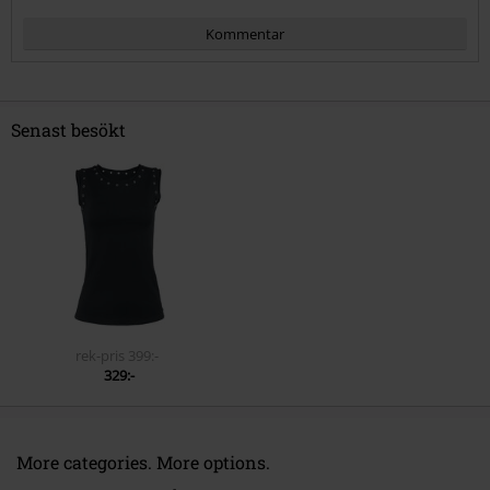
Kommentar
Senast besökt
Skicka kommentar
rek-pris
399:-
329:-
More categories. More options.