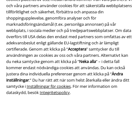
och våra partners använder cookies för att säkerställa webbplatsens
tillförlitlighet och säkerhet, förbättra och anpassa din
shoppingupplevelse, genomföra analyser och för
marknadsföringsändamål (t.ex. personliga annonser) på vår
A Warner Music Group Company
webbplats, i sociala medier och på tredjepartswebbplatser. Om data
överförs till USA delas den endast med partners som omfattas av ett
adekvansbeslut enligt gällande EU-lagstiftning och är lämpligt
certifierade. Genom att klicka på “
Acceptera
” samtycker du till
användningen av cookies av oss och våra partners. Alternativt kan
du neka samtycke genom att klicka på “
Neka alla
” – i detta fall
kommer endast nödvändiga cookies att användas. Du kan också
justera dina individuella preferenser genom att klicka på “
Ändra
inställningar
.” Du har rätt att när som helst återkalla eller ändra ditt
samtycke i
Inställningar för cookies
. För mer information om
dataskydd, besök
Integritetspolicy
.
Juridisk information/Villkor
Villkor