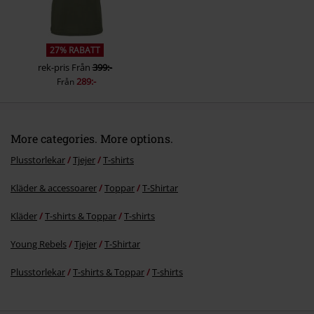
27% RABATT
rek-pris
Från
399:-
289:-
Från
More categories. More options.
Plusstorlekar
Tjejer
T-shirts
Kläder & accessoarer
Toppar
T-Shirtar
Kläder
T-shirts & Toppar
T-shirts
Young Rebels
Tjejer
T-Shirtar
Plusstorlekar
T-shirts & Toppar
T-shirts