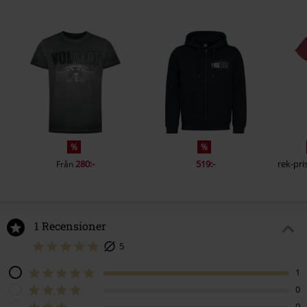
%
%
280:-
519:-
rek-pri
Från
1 Recensioner
5
1
0
0