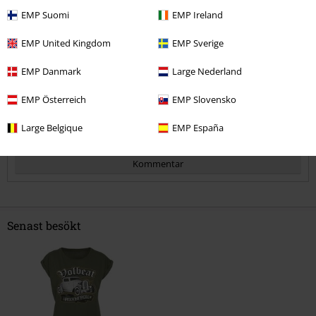
För smal
Perfekt
För bred
EMP Suomi
EMP Ireland
Längd
EMP United Kingdom
EMP Sverige
För kort
Perfekt
För lång
EMP Danmark
Large Nederland
Verifierad recension
Hade du någon nytta av den här recensionen?
EMP Österreich
EMP Slovensko
Large Belgique
EMP España
Kommentar
Senast besökt
Skicka kommentar