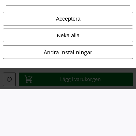
Om oss
Ladda ner villkoren
Acceptera
Avfallshantering och miljöskydd
Neka alla
Försäkran om överensstämmelse
Ändra inställningar
Information om tillgänglighet
Inställningar för cookies
Lägg i varukorgen
Bekräfta ångrat köp
Alla priser inkl. moms.
Fraktkostnad tillkommer.
© 1986-2026 E.M.P. Merchandising HGmbH