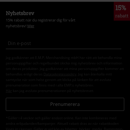
15%
Nyhetsbrev
rabatt
15% rabatt när du registrerar dig för vårt
nyhetsbrev!
Mer
Jag godkänner att E.M.P. Merchandising mbH har rätt att behandla mina
personuppgifter och regelbundet skicka mig nyhetsbrev och information
om deras produkter. Jag godkänner att mina personuppgifter kommer att
behandlas enligt deras
Datasekretesspolicy
. Jag kan återkalla mitt
samtycke när som helst genom att klicka på länken för att avsluta
prenumeration som finns med i alla EMP:s nyhetsbrev.
Här
kan jag avsluta prenumerationen på nyhetsbrevet.
Prenumerera
*Gäller i 4 veckor och gäller endast online. Kan inte kombineras med
andra erbjudanden/kampanjer. Aktuell rabatt dras av när rabattkoden
löses in i kassan. Gäller ej vid köp av biljetter, böcker, media, Rammstein-