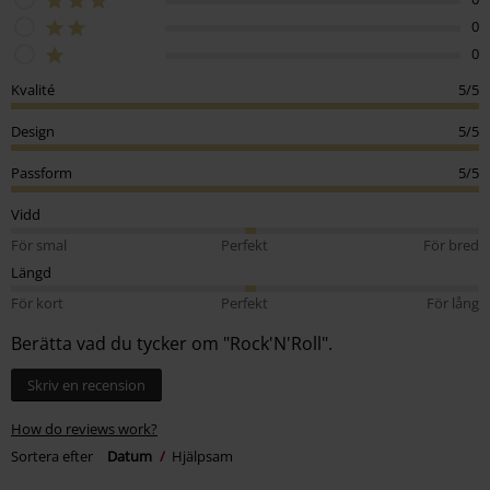
0
0
Kvalité
5/5
Design
5/5
Passform
5/5
Vidd
För smal
Perfekt
För bred
Längd
För kort
Perfekt
För lång
Berätta vad du tycker om "Rock'N'Roll".
Skriv en recension
How do reviews work?
Sortera efter
Datum
Hjälpsam