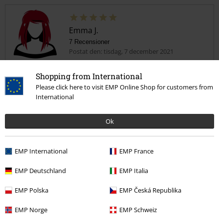
Emma J.
7 Recensioner
Postat den: tisdag, 7 december 2021
Din längd i meter (t.ex. 1,73): 1.64
Vilken storlek köpte du?: L
Shopping from International
Please click here to visit EMP Online Shop for customers from
Skön t-shirt
International
Bra passform och bra längd.
Ok
EMP International
EMP France
Kvalité
EMP Deutschland
EMP Italia
5
Design
EMP Polska
EMP Česká Republika
5
Passform
5
EMP Norge
EMP Schweiz
Vidd