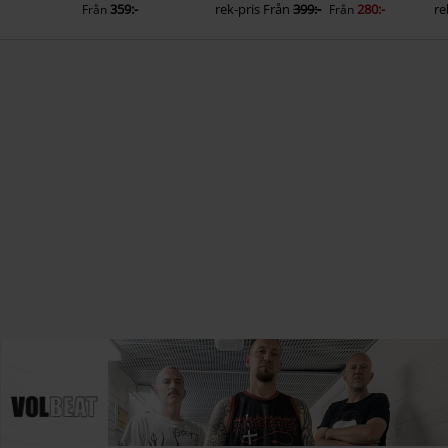
359:-
rek-pris
Från
399:-
280:-
re
Från
Från
Andra kunder köpte även
48% RABATT
%
rek-pris
999:-
519:-
299:-
re