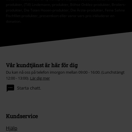
produkter, (Till) Lindemann,-produkter, Böhse Onklez-produkter, Broilers-
produkter, Die Toten Hosen-produkter, Die Ärzte-produkter, Feine Sahne
Fischfilet-produkter, presentkort eller varor vars pris inkluderar en
donation.
Vår kundtjänst är här för dig
Du kan nå oss på telefon imorgon mellan 09:00 - 16:00. (Lunchstängt
12:00 - 13:00).
Lär dig mer
Starta chatt.
Kundservice
Hjälp