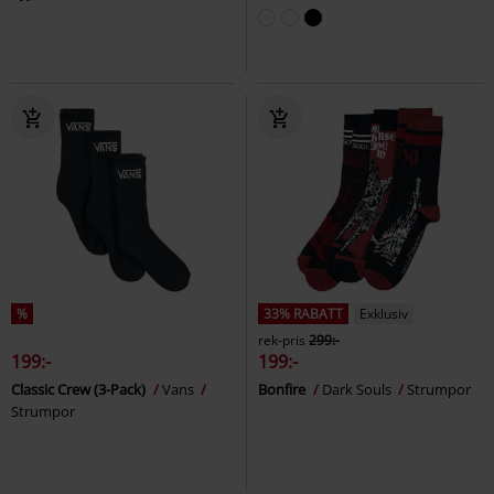
%
33% RABATT
Exklusiv
rek-pris
299:-
199:-
199:-
Classic Crew (3-Pack)
Vans
Bonfire
Dark Souls
Strumpor
Strumpor