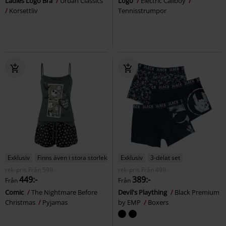
Ladies Logo Bra
Urban Classics
Logo
Electric Callboy
Korsettliv
Tennisstrumpor
Exklusiv
Finns även i stora storlekar
Exklusiv
3-delat set
rek-pris
Från
599:-
rek-pris
Från
499:-
449:-
389:-
Från
Från
Comic
The Nightmare Before
Devil's Plaything
Black Premium
Christmas
Pyjamas
by EMP
Boxers