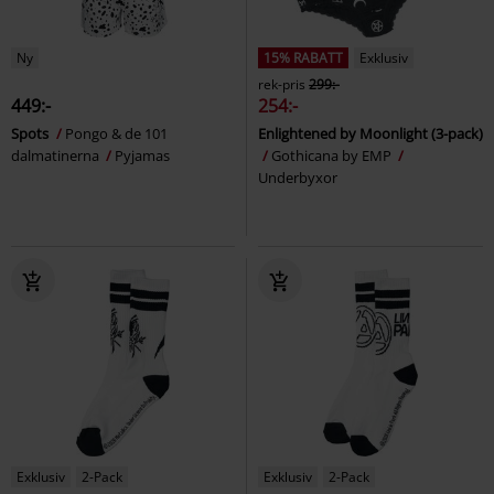
Ny
15% RABATT
Exklusiv
rek-pris
299:-
449:-
254:-
Spots
Pongo & de 101
Enlightened by Moonlight (3-pack)
dalmatinerna
Pyjamas
Gothicana by EMP
Underbyxor
Exklusiv
2-Pack
Exklusiv
2-Pack