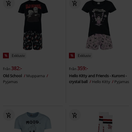
%
Exklusiv
%
Exklusiv
382:-
359:-
Från
Från
Old School
Mupparna
Hello Kitty and Friends - Kuromi -
Pyjamas
crystal ball
Hello Kitty
Pyjamas