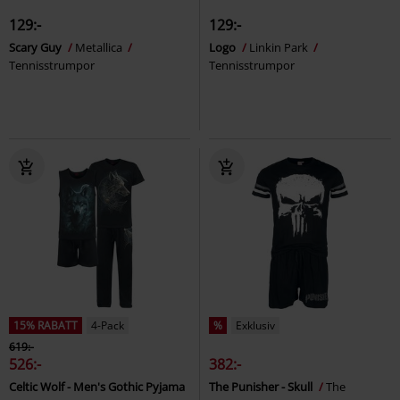
129:-
129:-
Scary Guy
Metallica
Logo
Linkin Park
Tennisstrumpor
Tennisstrumpor
15% RABATT
4-Pack
%
Exklusiv
619:-
526:-
382:-
Celtic Wolf - Men's Gothic Pyjama
The Punisher - Skull
The