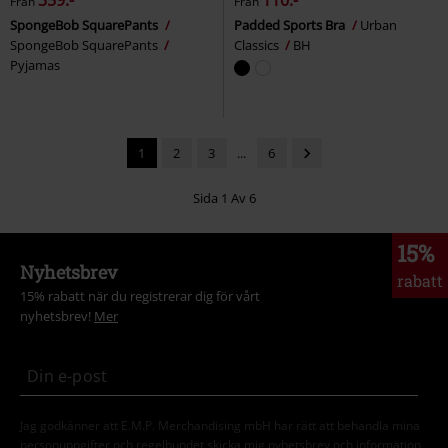
359:-
110:-
Från
Från
SpongeBob SquarePants
Padded Sports Bra
Urban
SpongeBob SquarePants
Classics
BH
Pyjamas
1
2
3
...
6
Sida 1 Av 6
15%
Nyhetsbrev
rabatt
15% rabatt när du registrerar dig för vårt
nyhetsbrev!
Mer
Jag godkänner att E.M.P. Merchandising mbH har rätt att behandla mina
personuppgifter och regelbundet skicka mig nyhetsbrev och information