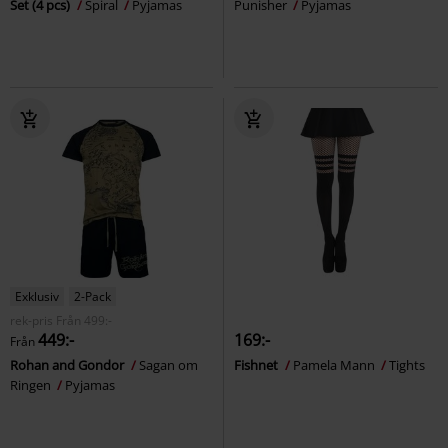
Set (4 pcs)
Spiral
Pyjamas
Punisher
Pyjamas
Exklusiv
2-Pack
rek-pris
Från
499:-
449:-
169:-
Från
Rohan and Gondor
Sagan om
Fishnet
Pamela Mann
Tights
Ringen
Pyjamas