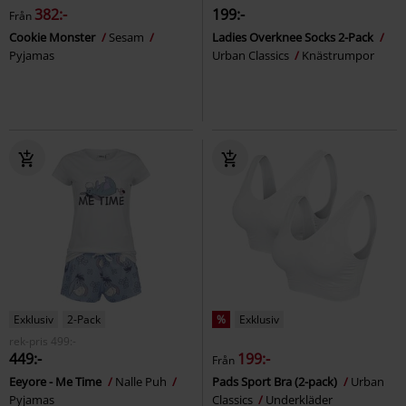
382:-
199:-
Från
Cookie Monster
Sesam
Ladies Overknee Socks 2-Pack
Pyjamas
Urban Classics
Knästrumpor
Exklusiv
2-Pack
%
Exklusiv
rek-pris
499:-
449:-
199:-
Från
Eeyore - Me Time
Nalle Puh
Pads Sport Bra (2-pack)
Urban
Pyjamas
Classics
Underkläder