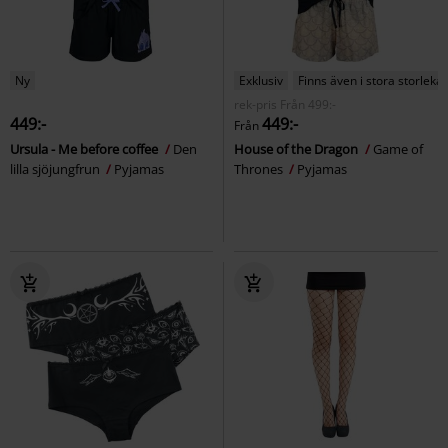
Ny
Exklusiv
Finns även i stora storlekar
rek-pris
Från
499:-
449:-
449:-
Från
Ursula - Me before coffee
Den
House of the Dragon
Game of
lilla sjöjungfrun
Pyjamas
Thrones
Pyjamas