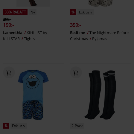
33% RABATT
Ny
%
Exklusiv
299:-
199:-
359:-
Lamenthia
KIHILIST by
Bedtime
The Nightmare Before
KILLSTAR
Tights
Christmas
Pyjamas
%
Exklusiv
2-Pack