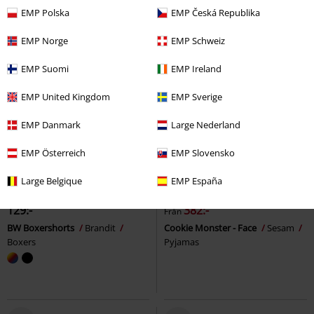
EMP Polska
EMP Česká Republika
EMP Norge
EMP Schweiz
EMP Suomi
EMP Ireland
EMP United Kingdom
EMP Sverige
EMP Danmark
Large Nederland
EMP Österreich
EMP Slovensko
Finns även i stora storlekar
23% RABATT
Exklusiv
Large Belgique
EMP España
rek-pris
Från
499:-
129:-
382:-
Från
BW Boxershorts
Brandit
Cookie Monster - Face
Sesam
Boxers
Pyjamas