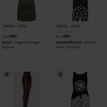
Exklusiv
2-Pack
Exklusiv
2-Pack
rek-pris
Från
519:-
449:-
449:-
Från
Från
Rohan
Sagan om Ringen
Insane Daffy Duck
Looney
Pyjamas
Tunes
Pyjamas