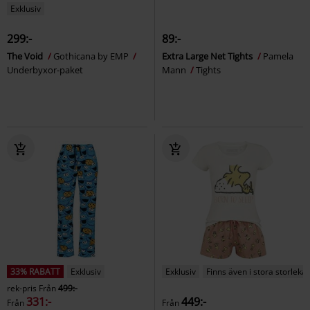
Exklusiv
299:-
89:-
The Void
Gothicana by EMP
Extra Large Net Tights
Pamela
Underbyxor-paket
Mann
Tights
33% RABATT
Exklusiv
Exklusiv
Finns även i stora storlekar
rek-pris
Från
499:-
331:-
449:-
Från
Från