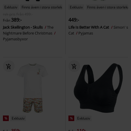
Exklusiv
Finns även i stora storlekar
Exklusiv
Finns även i stora storlekar
rek-pris
Från
499:-
389:-
449:-
Från
Jack Skellington - Skulls
The
Life Is Better With A Cat
Simon' s
Nightmare Before Christmas
Cat
Pyjamas
Pyjamasbyxor
%
Exklusiv
%
Exklusiv