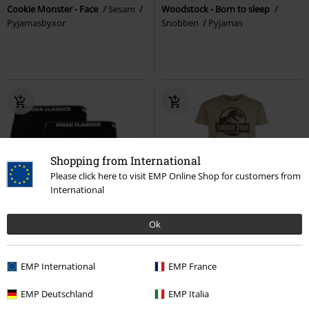
Cookie Monster - Face
Sesam
Woodstock - Born to sleep
Pyjamasbyxor
Snobben
Pyjamas
Shopping from International
Please click here to visit EMP Online Shop for customers from
International
3-delat set
Finns även i stora storlekar
Ok
Exklusiv
Finns även i stora storlekar
259:-
449:-
Från
Från
EMP International
EMP France
Organic Boxer Shorts 3-Pack
Logo
Jurassic Park
Pyjamas
Urban Classics
Boxers
EMP Deutschland
EMP Italia