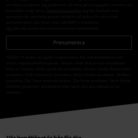
om deras produkter. Jag godkänner att mina personuppgifter kommer att
behandlas enligt deras
Datasekretesspolicy
. Jag kan återkalla mitt
samtycke när som helst genom att klicka på länken för att avsluta
prenumeration som finns med i alla EMP:s nyhetsbrev.
Här
kan jag avsluta prenumerationen på nyhetsbrevet.
Prenumerera
*Gäller i 4 veckor och gäller endast online. Kan inte kombineras med
andra erbjudanden/kampanjer. Aktuell rabatt dras av när rabattkoden
löses in i kassan. Gäller ej vid köp av biljetter, böcker, media, Rammstein-
produkter, (Till) Lindemann,-produkter, Böhse Onklez-produkter, Broilers-
produkter, Die Toten Hosen-produkter, Die Ärzte-produkter, Feine Sahne
Fischfilet-produkter, presentkort eller varor vars pris inkluderar en
donation.