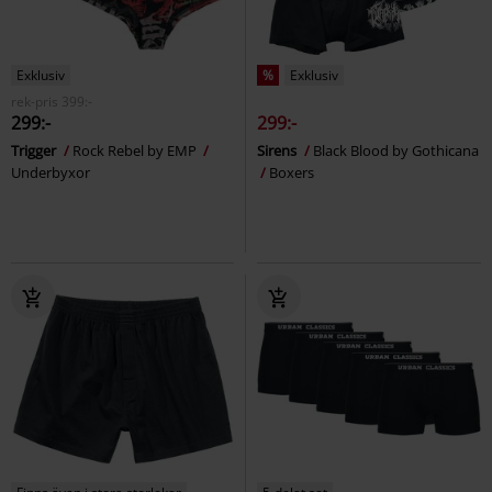
Exklusiv
%
Exklusiv
rek-pris
399:-
299:-
299:-
Trigger
Rock Rebel by EMP
Sirens
Black Blood by Gothicana
Underbyxor
Boxers