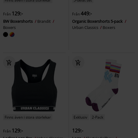
Finns även i stora storlekar
5-delat set
129:-
449:-
Från
Från
BW Boxershorts
Brandit
Organic Boxershorts 5-pack
Boxers
Urban Classics
Boxers
Finns även i stora storlekar
Exklusiv
2-Pack
129:-
129:-
Från