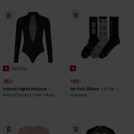
%
Cut-Outs
%
382:-
189:-
Intrinsic Nights Bodysuit
3er Pack Giftbox
AC/DC
KIHILIST by KILLSTAR
Body
Strumpor