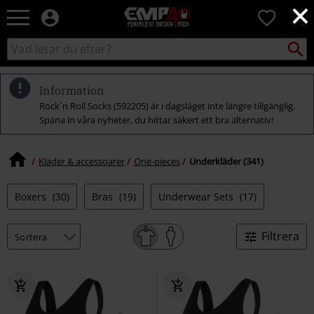
×
EMP
0
-
Musik,
Sök
Sök
Film,
i
TV
katalogen
&
Information
Spelmerch
Rock´n Roll Socks (592205) är i dagsläget inte längre tillgänglig.
-
Spana in våra nyheter, du hittar säkert ett bra alternativ!
Alternativt
Mode
Kläder & accessoarer
One-pieces
Underkläder (341)
Boxers
(30)
Bras
(19)
Underwear Sets
(17)
Filtrera