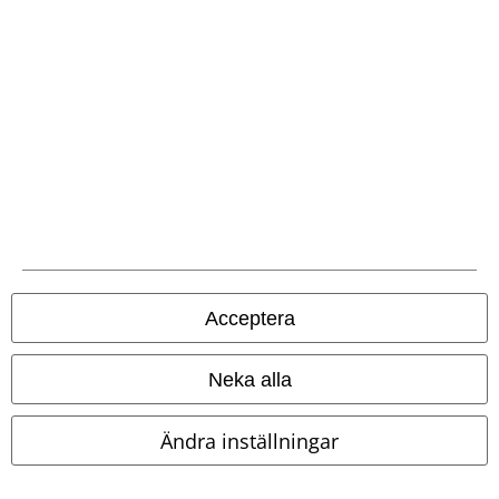
Frakt
EMP-appen
Ladda ner EMP-appen nu och ta del av många fördelar!
Acceptera
A Warner Music Group Company
Neka alla
Ändra inställningar