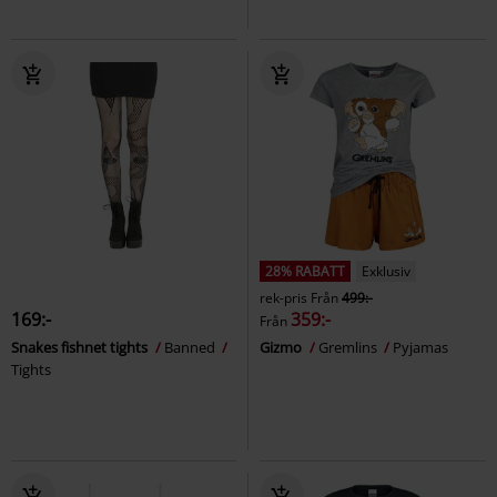
28% RABATT
Exklusiv
rek-pris
Från
499:-
169:-
359:-
Från
Snakes fishnet tights
Banned
Gizmo
Gremlins
Pyjamas
Tights