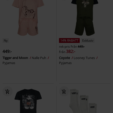
Ny
14% RABATT
Exklusiv
rek-pris
Från
449:-
449:-
382:-
Från
Tigger and Moon
Nalle Puh
Coyote
Looney Tunes
Pyjamas
Pyjamas