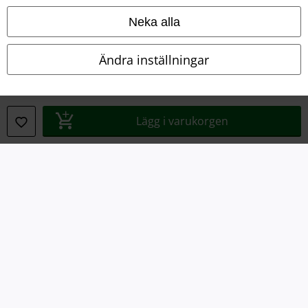
Om oss
Neka alla
Ladda ner villkoren
Ändra inställningar
Avfallshantering och miljöskydd
Försäkran om överensstämmelse
Lägg i varukorgen
Information om tillgänglighet
Inställningar för cookies
Bekräfta ångrat köp
Alla priser inkl. moms.
Fraktkostnad tillkommer.
© 1986-2026 E.M.P. Merchandising HGmbH