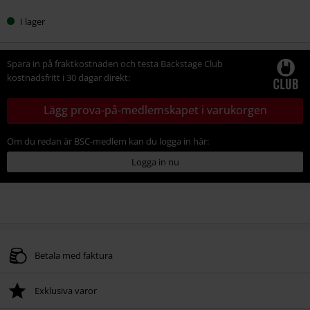
I lager
Spara in på fraktkostnaden och testa Backstage Club
kostnadsfritt i 30 dagar direkt:
Lägg prova-på-medlemskapet i varukorgen
Om du redan är BSC-medlem kan du logga in här:
Logga in nu
Betala med faktura
Exklusiva varor