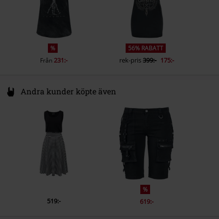
%
56% RABATT
231:-
rek-pris
399:-
175:-
Från
Andra kunder köpte även
%
519:-
619:-