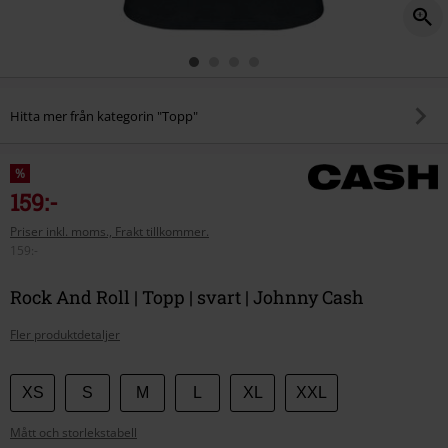
Hitta mer från kategorin "Topp"
%
159:-
Priser inkl. moms., Frakt tillkommer.
159:-
Rock And Roll | Topp | svart | Johnny Cash
Fler produktdetaljer
Välj
XS
S
M
L
XL
XXL
din
Mått och storlekstabell
storlek