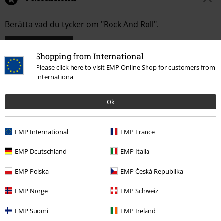
Berätta vad du tycker om "Rock And Roll".
Skriv en recension
Shopping from International
Please click here to visit EMP Online Shop for customers from
International
Ok
EMP International
EMP France
EMP Deutschland
EMP Italia
Senast besökt
EMP Polska
EMP Česká Republika
EMP Norge
EMP Schweiz
EMP Suomi
EMP Ireland