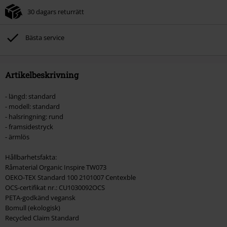
30 dagars returrätt
Bästa service
Artikelbeskrivning
- längd: standard
- modell: standard
- halsringning: rund
- framsidestryck
- ärmlös
Hållbarhetsfakta:
Råmaterial Organic Inspire TW073
OEKO-TEX Standard 100 2101007 Centexble
OCS-certifikat nr.: CU1030092OCS
PETA-godkänd vegansk
Bomull (ekologisk)
Recycled Claim Standard