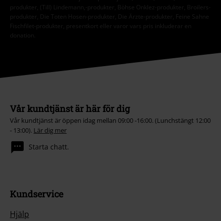
produkter, (Till) Lindemann,-produkter, Böhse Onklez-produkter, Broilers-
produkter, Die Toten Hosen-produkter, Die Ärzte-produkter, Feine Sahne
Fischfilet-produkter, presentkort eller varor vars pris inkluderar en
donation.
Vår kundtjänst är här för dig
Vår kundtjänst är öppen idag mellan 09:00 -16:00. (Lunchstängt 12:00
- 13:00).
Lär dig mer
Starta chatt.
Kundservice
Hjälp