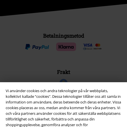
Betalningsmetod
Frakt
Vi använder cookies och andra teknologier på vår webbplats,
kollektivt kallade “cookies". Dessa teknologier tillåter oss att samla in
information om användare, deras beteende och deras enheter. Vissa
EMP-appen
cookies placeras av oss, medan andra kommer från våra partners. Vi
och våra partners använder cookies för att säkerställa webbplatsens
Ladda ner EMP-appen nu och ta del av många fördelar!
tillförlitlighet och säkerhet, förbättra och anpassa din
shoppingupplevelse, genomföra analyser och för