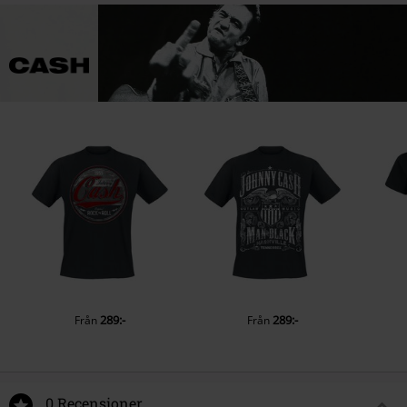
289:-
289:-
Från
Från
0 Recensioner