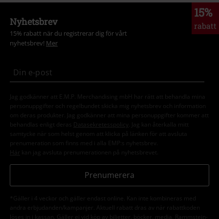
15%
Nyhetsbrev
rabatt
15% rabatt när du registrerar dig för vårt
nyhetsbrev!
Mer
Jag godkänner att E.M.P. Merchandising mbH har rätt att behandla mina
personuppgifter och regelbundet skicka mig nyhetsbrev och information
om deras produkter. Jag godkänner att mina personuppgifter kommer att
behandlas enligt deras
Datasekretesspolicy
. Jag kan återkalla mitt
samtycke när som helst genom att klicka på länken för att avsluta
prenumeration som finns med i alla EMP:s nyhetsbrev.
Här
kan jag avsluta prenumerationen på nyhetsbrevet.
Prenumerera
*Gäller i 4 veckor och gäller endast online. Kan inte kombineras med
andra erbjudanden/kampanjer. Aktuell rabatt dras av när rabattkoden
löses in i kassan. Gäller ej vid köp av biljetter, böcker, media, Rammstein-