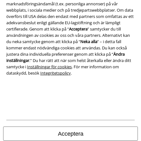
marknadsföringsändamål (t.ex. personliga annonser) på vår
webbplats, i sociala medier och på tredjepartswebbplatser. Om data
överförs till USA delas den endast med partners som omfattas av ett
adekvansbeslut enligt gällande EU-lagstiftning och är lämpligt
A Warner Music Group Company
certifierade. Genom att klicka på “
Acceptera
” samtycker du till
användningen av cookies av oss och våra partners. Alternativt kan
du neka samtycke genom att klicka på “
Neka alla
” – i detta fall
kommer endast nödvändiga cookies att användas. Du kan också
justera dina individuella preferenser genom att klicka på “
Ändra
inställningar
.” Du har rätt att när som helst återkalla eller ändra ditt
samtycke i
Inställningar för cookies
. För mer information om
dataskydd, besök
Integritetspolicy
.
Juridisk information/Villkor
Villkor
Acceptera