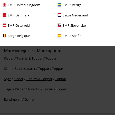
EMP United Kingdom
EMP Sverige
EMP Danmark
Large Nederland
%
EMP Österreich
EMP Slovensko
159:-
Large Belgique
EMP España
More categories. More options.
Kläder
T-shirts & Toppar
Toppar
Kläder & accessoarer
Toppar
Toppar
Nytt
Kläder
T-shirts & Toppar
Toppar
Tjejer
Kläder
T-shirts & Linnen
Toppar
Bandmerch
Genre