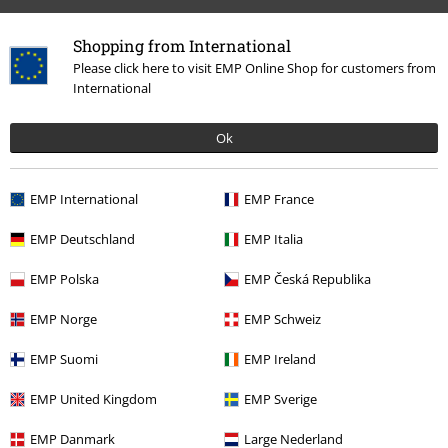
Shopping from International
Please click here to visit EMP Online Shop for customers from
International
More categories. More options.
Ok
Teman
Gåvoidéer
Musikfans
EMP International
EMP France
Kläder & accessoarer
Väskor
Ryggsäckar
EMP Deutschland
EMP Italia
Killar
Accessoarer
Väskor
EMP Polska
EMP Česká Republika
Tjejer
Accessoarer
Väskor
EMP Norge
EMP Schweiz
Accessoarer
Väskor
Ryggsäckar
EMP Suomi
EMP Ireland
EMP United Kingdom
EMP Sverige
15%
Nyhetsbrev
rabatt
EMP Danmark
Large Nederland