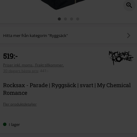
Hitta mer från kategorin "Ryggsäck"
519:-
Priser inkl. moms., Frakt tillkommer.
30-dagars bästa pris
:
441:-
Rocksax - Parade | Ryggsäck | svart | My Chemical
Romance
Fler produktdetaljer
Välj
I lager
din
storlek