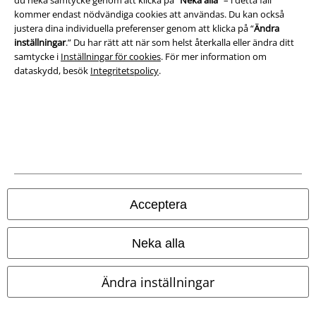
du neka samtycke genom att klicka på “
Neka alla
” – i detta fall
kommer endast nödvändiga cookies att användas. Du kan också
Avfallshantering och miljöskydd
justera dina individuella preferenser genom att klicka på “
Ändra
inställningar
.” Du har rätt att när som helst återkalla eller ändra ditt
Försäkran om överensstämmelse
samtycke i
Inställningar för cookies
. För mer information om
dataskydd, besök
Integritetspolicy
.
Information om tillgänglighet
Inställningar för cookies
Bekräfta ångrat köp
Alla priser inkl. moms.
Fraktkostnad tillkommer.
© 1986-2026 E.M.P. Merchandising HGmbH
Acceptera
Neka alla
Våra onlinebutiker
Ändra inställningar
EMP International