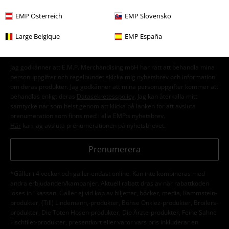
15% rabatt när du registrerar dig för vårt
nyhetsbrev!
Mer
EMP Österreich
EMP Slovensko
Large Belgique
EMP España
Jag godkänner att E.M.P. Merchandising mbH har rätt att behandla mina
personuppgifter och regelbundet skicka mig nyhetsbrev och information
om deras produkter. Jag godkänner att mina personuppgifter kommer att
behandlas enligt deras
Datasekretesspolicy
. Jag kan återkalla mitt
samtycke när som helst genom att klicka på länken för att avsluta
prenumeration som finns med i alla EMP:s nyhetsbrev.
Här
kan jag avsluta prenumerationen på nyhetsbrevet.
Prenumerera
*Gäller i 4 veckor och gäller endast online. Kan inte kombineras med
andra erbjudanden/kampanjer. Aktuell rabatt dras av när rabattkoden
löses in i kassan. Gäller ej vid köp av biljetter, böcker, media, Rammstein-
produkter, (Till) Lindemann,-produkter, Böhse Onklez-produkter, Broilers-
produkter, Die Toten Hosen-produkter, Die Ärzte-produkter, Feine Sahne
Fischfilet-produkter, presentkort eller varor vars pris inkluderar en