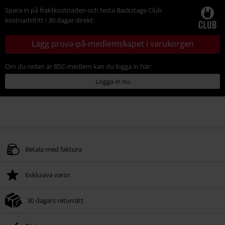
Spara in på fraktkostnaden och testa Backstage Club
kostnadsfritt i 30 dagar direkt:
Lägg prova-på-medlemskapet i varukorgen
Om du redan är BSC-medlem kan du logga in här:
Logga in nu
Betala med faktura
Exklusiva varor
30 dagars returrätt