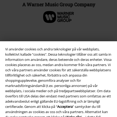
A Warner Music Group Company
Vi använder cookies och andra teknologier på vår webbplats,
kollektivt kallade “cookies". Dessa teknologier tillåter oss att samla in
information om användare, deras beteende och deras enheter. Vissa
cookies placeras av oss, medan andra kommer från våra partners. Vi
och våra partners använder cookies för att säkerställa webbplatsens
tillförlitlighet och säkerhet, förbättra och anpassa din
Juridisk information/Villkor
shoppingupplevelse, genomföra analyser och för
marknadsföringsändamål (t.ex. personliga annonser) på vår
Villkor
webbplats, i sociala medier och på tredjepartswebbplatser. Om data
överförs till USA delas den endast med partners som omfattas av ett
Om oss
adekvansbeslut enligt gällande EU-lagstiftning och är lämpligt
certifierade. Genom att klicka på “
Acceptera
” samtycker du till
användningen av cookies av oss och våra partners. Alternativt kan
Ladda ner villkoren