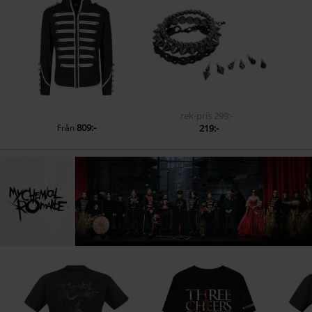
rek-pris
299:-
809:-
Från
219:-