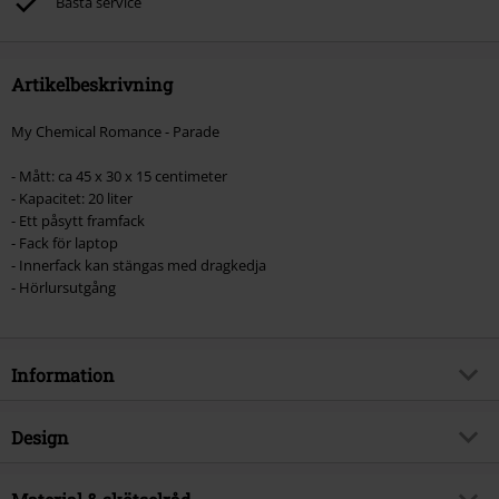
Bästa service
Artikelbeskrivning
My Chemical Romance - Parade
- Mått: ca 45 x 30 x 15 centimeter
- Kapacitet: 20 liter
- Ett påsytt framfack
- Fack för laptop
- Innerfack kan stängas med dragkedja
- Hörlursutgång
Information
Artikelnummer
392008
Design
Titel
Rocksax - Parade
Produkttyp
Ryggsäck
Musikgenre
Alternative/Indie